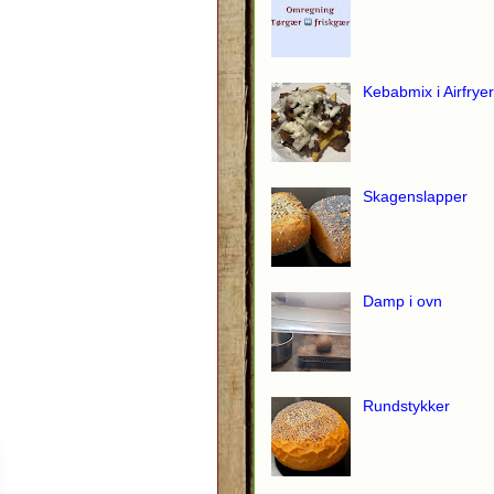
Kebabmix i Airfryer
Skagenslapper
Damp i ovn
Rundstykker