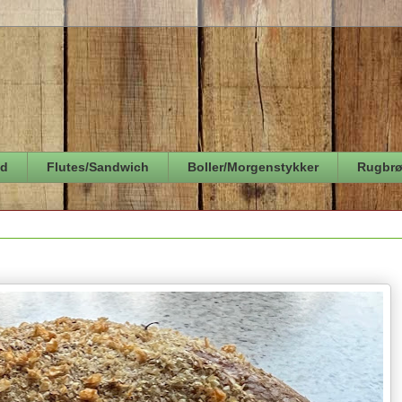
ød
Flutes/Sandwich
Boller/Morgenstykker
Rugbr