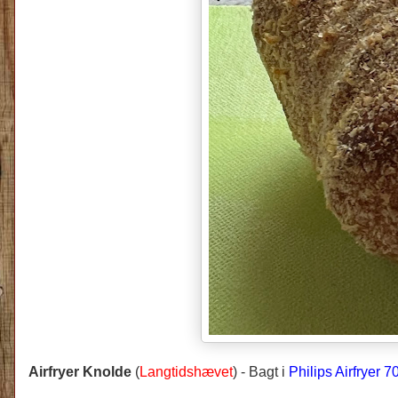
Airfryer Knolde
(
Langtidshævet
) -
Bagt
i
Philips Airfryer