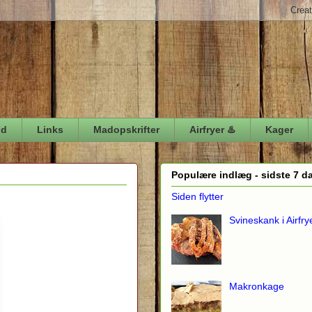
ød
Links
Madopskrifter
Airfryer ♨️
Kager
Populære indlæg - sidste 7 d
Siden flytter
Svineskank i Airfry
Makronkage