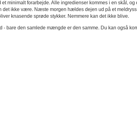
 minimalt forarbejde. Alle ingredienser kommes i en skål, og d
n det ikke være.
Næste morgen hældes dejen ud på et meldrysse
t bliver knasende sprøde stykker.
Nemmere kan det ikke blive.
it brød - bare den samlede mængde er den samme. Du kan også ko