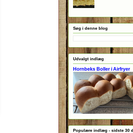
Søg i denne blog
Udvalgt indlæg
Hornbeks Boller i Airfryer
Populære indlæg - sidste 30 