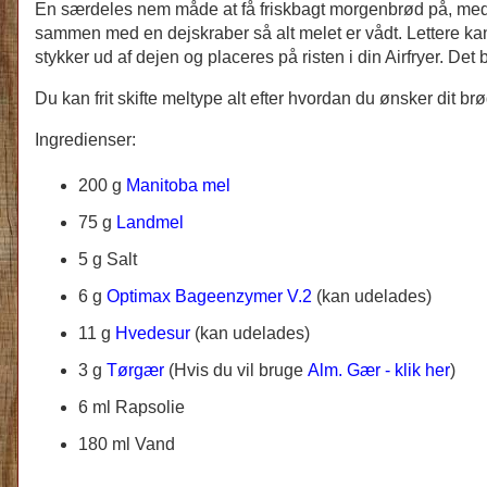
En særdeles nem måde at få friskbagt morgenbrød på, med et
sammen med en dejskraber så alt melet er vådt. Lettere ka
stykker ud af dejen og placeres på risten i din Airfryer. De
Du kan frit skifte meltype alt efter hvordan du ønsker d
Ingredienser:
200 g
Manitoba mel
75 g
Landmel
5 g Salt
6 g
Optimax Bageenzymer V.2
(kan udelades)
11 g
Hvedesur
(kan udelades)
3 g
Tørgær
(Hvis du vil bruge
Alm. Gær - klik her
)
6 ml Rapsolie
180 ml Vand