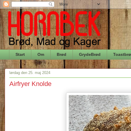
Start
Om
Brød
GrydeBrød
Toastbr
lørdag den 25. maj 2024
Airfryer Knolde