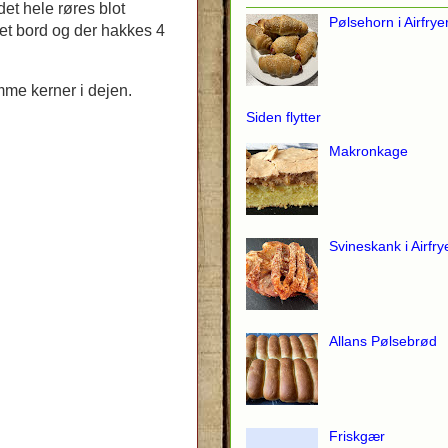
et hele røres blot
Pølsehorn i Airfrye
t bord og der hakkes 4
mme kerner i dejen.
Siden flytter
Makronkage
Svineskank i Airfry
Allans Pølsebrød
Friskgær