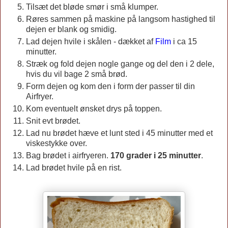
Tilsæt det bløde smør i små klumper.
Røres sammen på maskine på langsom hastighed til
dejen er blank og smidig.
Lad dejen hvile i skålen - dækket af
Film
i ca 15
minutter.
Stræk og fold dejen nogle gange og del den i 2 dele,
hvis du vil bage 2 små brød.
Form dejen og kom den i form der passer til din
Airfryer.
Kom eventuelt ønsket drys på toppen.
Snit evt brødet.
Lad nu brødet hæve et lunt sted i 45 minutter med et
viskestykke over.
Bag brødet i airfryeren.
170 grader i 25 minutter
.
Lad brødet hvile på en rist.