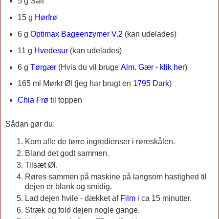
5 g Salt
15 g
Hørfrø
6 g
Optimax Bageenzymer V.2
(kan udelades)
11 g
Hvedesur
(kan udelades)
6 g
Tørgær
(
Hvis du vil bruge
Alm. Gær - klik her
)
165 ml
Mørkt Øl (jeg har brugt en
1795 Dark
)
Chia Frø
til toppen
Sådan gør du:
Kom alle de tørre ingredienser i røreskålen.
Bland det godt sammen.
Tilsæt Øl.
Røres sammen på maskine på langsom hastighed til
dejen er blank og smidig.
Lad dejen hvile - dækket af
Film
i ca 15 minutter.
Stræk og fold dejen nogle gange.