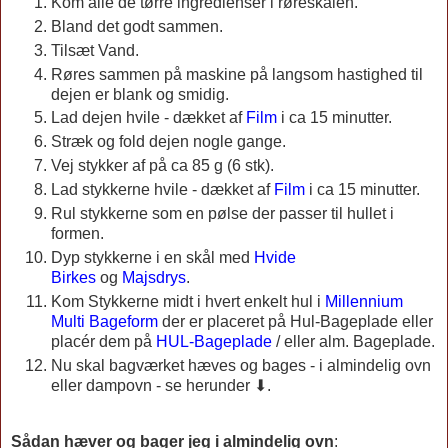
Kom alle de tørre ingredienser i røreskålen.
Bland det godt sammen.
Tilsæt Vand.
Røres sammen på maskine på langsom hastighed til
dejen er blank og smidig.
Lad dejen hvile - dækket af
Film
i ca 15 minutter.
Stræk og fold dejen nogle gange.
Vej stykker af på ca 85 g (6 stk).
Lad stykkerne hvile - dækket af
Film
i ca 15 minutter.
Rul stykkerne som en pølse der passer til hullet i
formen.
Dyp stykkerne i en skål med
Hvide
Birkes
og
Majsdrys
.
Kom Stykkerne midt i hvert enkelt hul i
Millennium
Multi Bageform
der er placeret på Hul-Bageplade eller
placér dem på
HUL-Bageplade
/ eller alm. Bageplade.
Nu skal bagværket hæves og bages - i almindelig ovn
eller dampovn - se herunder ⬇.
Sådan hæver og bager jeg i almindelig ovn
: