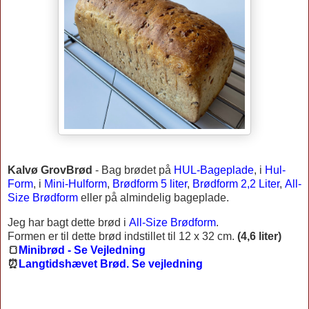
Kalvø GrovBrød
-
Bag brødet på
HUL-Bageplade
, i
Hul-
Form
, i
Mini-Hulform
,
Brødform 5 liter
,
Brødform 2,2 Liter
,
All-
Size Brødform
eller på almindelig bageplade.
Jeg har bagt dette brød i
All-Size Brødform
.
Formen er til dette brød indstillet til 12 x 32 cm.
(4,6 liter)
🍞
Minibrød - Se Vejledning
⏰
Langtidshævet Brød. Se vejledning