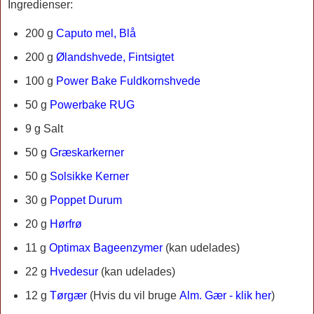
Ingredienser:
200 g
Caputo mel, Blå
200 g
Ølandshvede, Fintsigtet
100 g
Power Bake Fuldkornshvede
50 g
Powerbake RUG
9 g Salt
50 g
Græskarkerner
50 g
Solsikke Kerner
30 g
Poppet Durum
20 g
Hørfrø
11 g
Optimax Bageenzymer
(kan udelades)
22 g
Hvedesur
(kan udelades)
12 g
Tørgær
(
Hvis du vil bruge
Alm. Gær - klik her
)