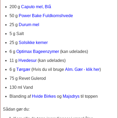
200 g
Caputo mel, Blå
50 g
Power Bake Fuldkornshvede
25 g
Durum mel
5 g Salt
25 g
Solsikke kerner
6 g
Optimax Bageenzymer
(kan udelades)
11 g
Hvedesur
(kan udelades)
6 g
Tørgær
(Hvis du vil bruge
Alm. Gær - klik her
)
75 g Revet Gulerod
130 ml Vand
Blanding af
Hvide Birkes
og
Majsdrys
til toppen
Sådan gør du: