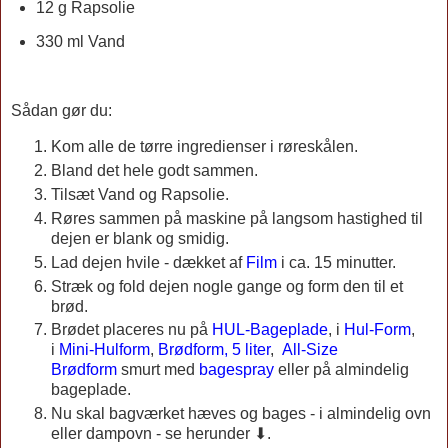
12 g Rapsolie
330 ml Vand
Sådan gør du:
Kom alle de tørre ingredienser i røreskålen.
Bland det hele godt sammen.
Tilsæt Vand og Rapsolie.
Røres sammen på maskine på langsom hastighed til
dejen er blank og smidig.
Lad dejen hvile - dækket af
Film
i ca. 15 minutter.
Stræk og fold dejen nogle gange og form den til et
brød.
Brødet placeres nu på
HUL-Bageplade
, i
Hul-Form
,
i
Mini-Hulform
,
Brødform, 5 liter
,
All-Size
Brødform
smurt med
bagespray
eller på almindelig
bageplade.
Nu skal bagværket hæves og bages - i almindelig ovn
eller dampovn - se herunder ⬇.