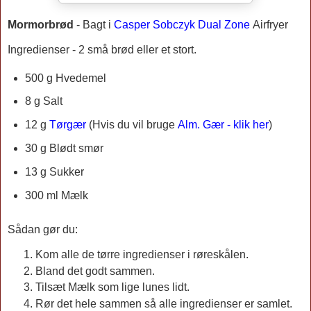
Mormorbrød
-
Bagt
i
Casper Sobczyk Dual Zone
Airfryer
Ingredienser - 2 små brød eller et stort.
500 g Hvedemel
8 g Salt
12 g
Tørgær
(
Hvis du vil bruge
Alm. Gær - klik her
)
30 g Blødt smør
13 g Sukker
300 ml Mælk
Sådan gør du:
Kom alle de tørre ingredienser i røreskålen.
Bland det godt sammen.
Tilsæt Mælk som lige lunes lidt.
Rør det hele sammen så alle ingredienser er samlet.