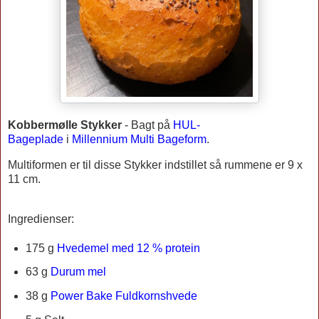
Kobbermølle Stykker
-
Bagt på
HUL-
Bageplade
i
Millennium Multi Bageform
.
Multiformen er til disse Stykker indstillet så rummene er 9 x
11 cm.
Ingredienser:
175 g
Hvedemel med 12 % protein
63 g
Durum mel
38 g
Power Bake Fuldkornshvede