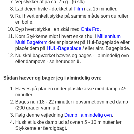
Vej stykker af på ca. 75 g - (6 stk).
Lad dejen hvile - dækket af
Film
i ca 15 minutter.
Rul hvert enkelt stykke på samme måde som du ruller
en bolle.
Dyp hvert stykke i en skål med
Chia Frø
.
Kom Stykkerne midt i hvert enkelt hul i
Millennium
Multi Bageform
der er placeret på Hul-Bageplade eller
placér dem på
HUL-Bageplade
/ eller alm. Bageplade.
Nu skal bagværket hæves og bages - i almindelig ovn
eller dampovn - se herunder ⬇.
Sådan hæver og bager jeg i almindelig ovn
:
Hæves på pladen under plastikkasse med damp i 45
minutter.
Bages nu i 18 - 22 minutter i opvarmet ovn med damp
(200 grader varmluft).
Følg denne vejledning
Damp i almindelig ovn
.
Husk at lukke damp ud af ovnen 5 - 10 minutter før
Stykkerne er færdigbagt.