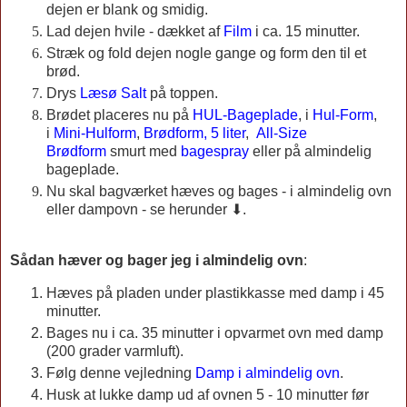
dejen er blank og smidig.
Lad dejen hvile - dækket af
Film
i ca. 15 minutter.
Stræk og fold dejen nogle gange og form den til et
brød.
Drys
Læsø Salt
på toppen.
Brødet placeres nu på
HUL-Bageplade
, i
Hul-Form
,
i
Mini-Hulform
,
Brødform, 5 liter
,
All-Size
Brødform
smurt med
bagespray
eller på almindelig
bageplade.
Nu skal bagværket hæves og bages - i almindelig ovn
eller dampovn - se herunder ⬇.
Sådan hæver og bager jeg i almindelig ovn
:
Hæves på pladen under plastikkasse med damp i 45
minutter.
Bages nu i ca. 35 minutter i opvarmet ovn med damp
(200 grader varmluft).
Følg denne vejledning
Damp i almindelig ovn
.
Husk at lukke damp ud af ovnen 5 - 10 minutter før