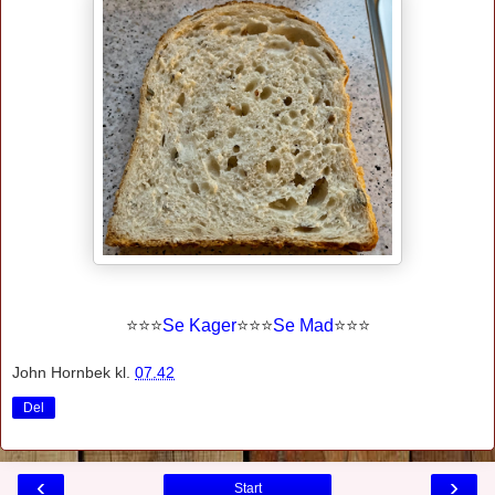
⭐
⭐
⭐
Se Kager
⭐
⭐
⭐
Se Mad
⭐⭐⭐
John Hornbek
kl.
07.42
Del
‹
›
Start