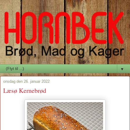
▼
onsdag den 26. januar 2022
Læsø Kernebrød