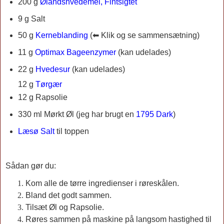
200 g
Ølandshvedemel, Fintsigtet
9 g Salt
50 g
Kerneblanding
(
⬅ Klik og se sammensætning)
11 g
Optimax Bageenzymer
(kan udelades)
22 g
Hvedesur
(kan udelades)
12 g
Tørgær
12 g Rapsolie
330 ml
Mørkt Øl
(jeg har brugt en
1795 Dark
)
Læsø Salt
til toppen
Sådan gør du:
Kom alle de tørre ingredienser i røreskålen.
Bland det godt sammen.
Tilsæt Øl og Rapsolie.
Røres sammen på maskine på langsom hastighed til