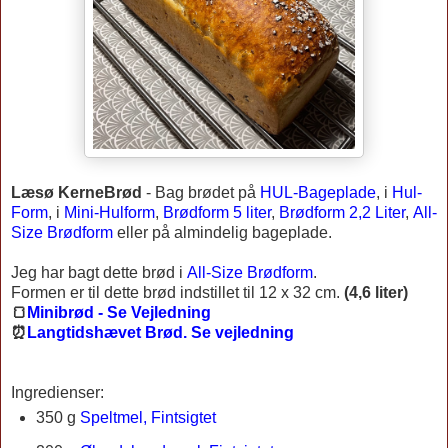
Læsø KerneBrød
-
Bag brødet på
HUL-Bageplade
, i
Hul-
Form
, i
Mini-Hulform
,
Brødform 5 liter
,
Brødform 2,2 Liter
,
All-
Size Brødform
eller på almindelig bageplade.
Jeg har bagt dette brød i
All-Size Brødform
.
Formen er til dette brød indstillet til 12 x 32 cm.
(4,6 liter)
🍞
Minibrød - Se Vejledning
⏰
Langtidshævet Brød. Se vejledning
Ingredienser:
350 g
Speltmel, Fintsigtet