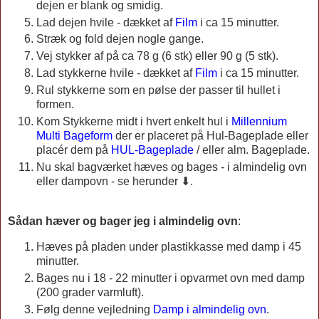
dejen er blank og smidig.
Lad dejen hvile - dækket af
Film
i ca 15 minutter.
Stræk og fold dejen nogle gange.
Vej stykker af på ca 78 g (6 stk) eller 90 g (5 stk).
Lad stykkerne hvile - dækket af
Film
i ca 15 minutter.
Rul stykkerne som en pølse der passer til hullet i
formen.
Kom Stykkerne midt i hvert enkelt hul i
Millennium
Multi Bageform
der er placeret på Hul-Bageplade eller
placér dem på
HUL-Bageplade
/ eller alm. Bageplade.
Nu skal bagværket hæves og bages - i almindelig ovn
eller dampovn - se herunder ⬇.
Sådan hæver og bager jeg i almindelig ovn
:
Hæves på pladen under plastikkasse med damp i 45
minutter.
Bages nu i 18 - 22 minutter i opvarmet ovn med damp
(200 grader varmluft).
Følg denne vejledning
Damp i almindelig ovn
.