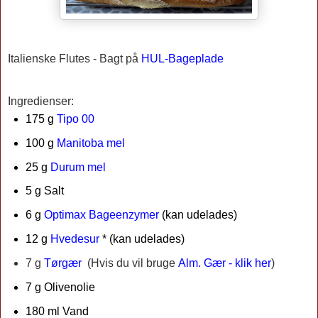
Italienske Flutes -
Bagt på
HUL-Bageplade
Ingredienser:
175 g
Tipo 00
100 g
Manitoba mel
25 g
Durum mel
5 g Salt
6 g
Optimax Bageenzymer
(kan udelades)
12 g
Hvedesur
* (kan udelades)
7 g
Tørgær
(
Hvis du vil bruge
Alm. Gær - klik her
)
7 g Olivenolie
180 ml Vand