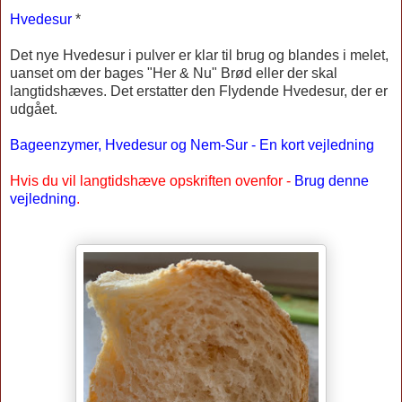
Hvedesur
*
Det nye Hvedesur i pulver er klar til brug og blandes i melet,
uanset om der bages "Her & Nu" Brød eller der skal
langtidshæves. Det erstatter den Flydende Hvedesur, der er
udgået.
Bageenzymer, Hvedesur og Nem-Sur - En kort vejledning
Hvis du vil langtidshæve opskriften ovenfor -
Brug denne
vejledning
.