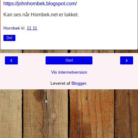
https://johnhornbek.blogspot.com/
Kan ses når Hornbek.net er lukket.
Hornbek
kl.
11.11
Del
‹
›
Start
Vis internetversion
Leveret af
Blogger
.