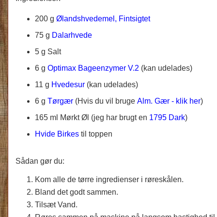
200 g
Ølandshvedemel, Fintsigtet
75 g
Dalarhvede
5 g Salt
6 g
Optimax Bageenzymer V.2
(kan udelades)
11 g
Hvedesur
(kan udelades)
6 g
Tørgær
(Hvis du vil bruge
Alm. Gær - klik her
)
165 ml Mørkt Øl (jeg har brugt en
1795 Dark
)
Hvide Birkes
til toppen
Sådan gør du:
Kom alle de tørre ingredienser i røreskålen.
Bland det godt sammen.
Tilsæt Vand.