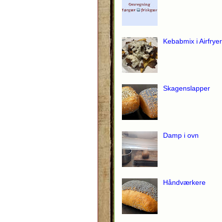
Kebabmix i Airfryer
Skagenslapper
Damp i ovn
Håndværkere