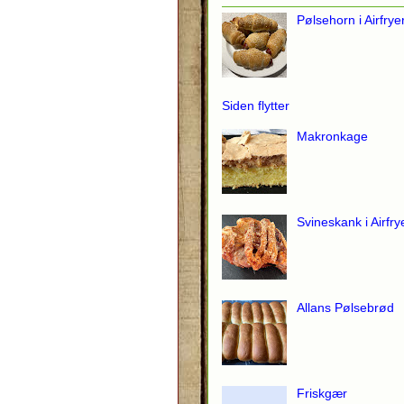
Pølsehorn i Airfrye
Siden flytter
Makronkage
Svineskank i Airfry
Allans Pølsebrød
Friskgær