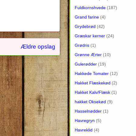
Fuldkornshvede
(187)
Grand farine
(4)
Grydebrød
(42)
Græskar kerner
(24)
Grødris
(1)
Ældre opslag
Grønne Ærter
(10)
Gulerødder
(19)
Hakkede Tomater
(12)
Hakket Flæskekød
(2)
Hakket Kalv/Flæsk
(1)
hakket Oksekød
(9)
Hasselnødder
(1)
Havregryn
(5)
Havreklid
(4)