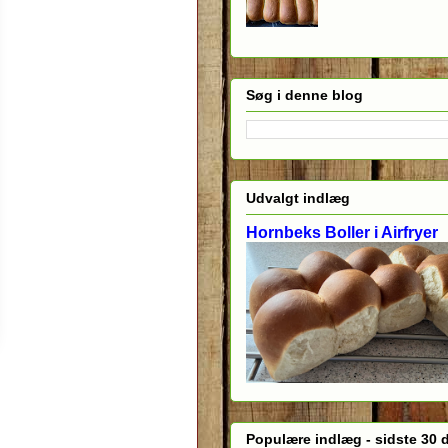
Søg i denne blog
Udvalgt indlæg
Hornbeks Boller i Airfryer
Populære indlæg - sidste 30 