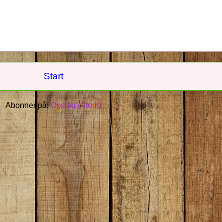
Start
Abonner på:
Opslag (Atom)