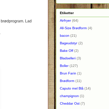
Etiketter
Airfryer
(64)
s brødprogram. Lad
All-Size Brødform
(4)
.
bacon
(21)
Bageudstyr
(2)
Bake Off
(2)
Bladselleri
(3)
Boller
(127)
Brun Farin
(1)
Brødform
(11)
Caputo mel Blå
(14)
champignon
(1)
Cheddar Ost
(7)