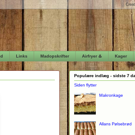
ød
Links
Madopskrifter
Airfryer ♨️
Kager
Populære indlæg - sidste 7 d
Siden flytter
Makronkage
Allans Pølsebrød