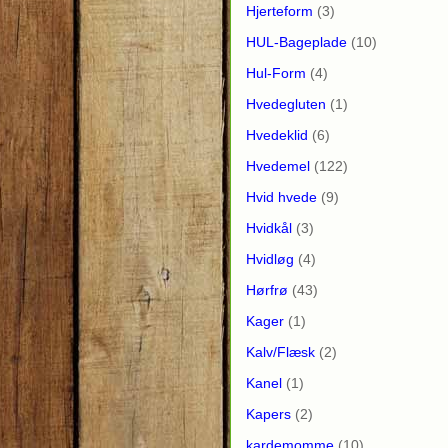
Hjerteform
(3)
HUL-Bageplade
(10)
Hul-Form
(4)
Hvedegluten
(1)
Hvedeklid
(6)
Hvedemel
(122)
Hvid hvede
(9)
Hvidkål
(3)
Hvidløg
(4)
Hørfrø
(43)
Kager
(1)
Kalv/Flæsk
(2)
Kanel
(1)
Kapers
(2)
kardemomme
(10)