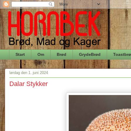
Start
Om
Brød
GrydeBrød
Toastbr
lørdag den 1. juni 2024
Dalar Stykker