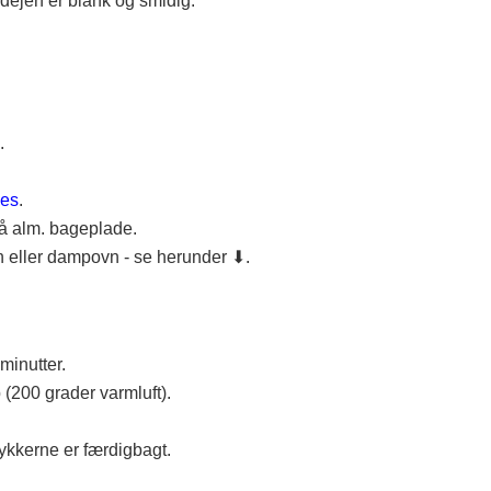
dejen er blank og smidig.
.
kes
.
på alm. bageplade.
 eller dampovn - se herunder ⬇.
inutter.
(200 grader varmluft).
ykkerne er færdigbagt.