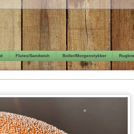
ød
Flutes/Sandwich
Boller/Morgenstykker
Rugbr