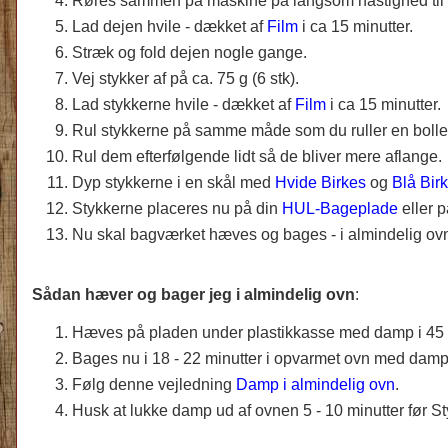
Røres sammen på maskine på langsom hastighed til 
Lad dejen hvile - dækket af
Film
i ca 15 minutter.
Stræk og fold dejen nogle gange.
Vej stykker af på ca. 75 g (6 stk).
Lad stykkerne hvile - dækket af
Film
i ca 15 minutter.
Rul stykkerne på samme måde som du ruller en bolle
Rul dem efterfølgende lidt så de bliver mere aflange.
Dyp stykkerne i en skål med
Hvide Birkes
og
Blå Bir
Stykkerne placeres nu på din
HUL-Bageplade
eller 
Nu skal bagværket hæves og bages - i almindelig ovn
Sådan hæver og bager jeg i almindelig ovn
:
Hæves på pladen under plastikkasse med damp i 45 m
Bages nu i 18 - 22 minutter i opvarmet ovn med damp 
Følg denne vejledning
Damp i almindelig ovn
.
Husk at lukke damp ud af ovnen 5 - 10 minutter før St