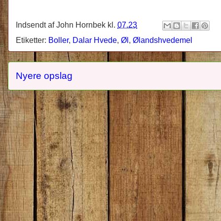
Indsendt af
John Hornbek
kl.
07.23
Etiketter:
Boller
,
Dalar Hvede
,
Øl
,
Ølandshvedemel
Nyere opslag