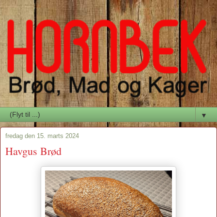
▼
fredag den 15. marts 2024
Havgus Brød