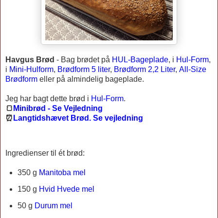
Havgus Brød
-
Bag brødet på
HUL-Bageplade
, i
Hul-Form
,
i
Mini-Hulform
,
Brødform 5 liter
,
Brødform 2,2 Liter
,
All-Size
Brødform
eller på almindelig bageplade.
Jeg har bagt dette brød i
Hul-Form
.
🍞
Minibrød - Se Vejledning
⏰
Langtidshævet Brød. Se vejledning
Ingredienser til ét brød:
350 g
Manitoba mel
150 g
Hvid Hvede mel
50 g
Durum mel