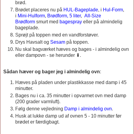
brød.
Brødet placeres nu på
HUL-Bageplade
, i
Hul-Form
,
i
Mini-Hulform
,
Brødform, 5 liter
,
All-Size
Brødform
smurt med
bagespray
eller på almindelig
bageplade.
Sprøjt på toppen med en vandforstøver.
Drys Havsalt og
Sesam
på toppen.
Nu skal bagværket hæves og bages - i almindelig ovn
eller dampovn - se herunder ⬇.
Sådan hæver og bager jeg i almindelig ovn
:
Hæves på pladen under plastikkasse med damp i 45
minutter.
Bages nu i ca. 35 minutter i opvarmet ovn med damp
(200 grader varmluft).
Følg denne vejledning
Damp i almindelig ovn
.
Husk at lukke damp ud af ovnen 5 - 10 minutter før
brødet er færdigbagt.