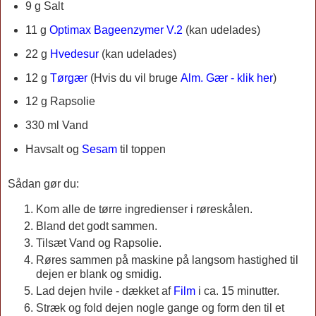
9 g Salt
11 g
Optimax Bageenzymer V.2
(kan udelades)
22 g
Hvedesur
(kan udelades)
12 g
Tørgær
(
Hvis du vil bruge
Alm. Gær - klik her
)
12 g Rapsolie
330 ml Vand
Havsalt og
Sesam
til toppen
Sådan gør du:
Kom alle de tørre ingredienser i røreskålen.
Bland det godt sammen.
Tilsæt Vand og Rapsolie.
Røres sammen på maskine på langsom hastighed til
dejen er blank og smidig.
Lad dejen hvile - dækket af
Film
i ca. 15 minutter.
Stræk og fold dejen nogle gange og form den til et