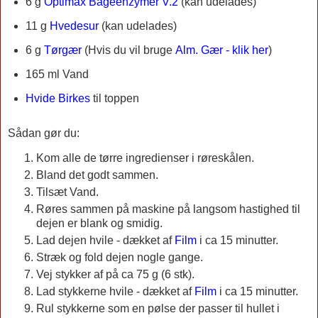
6 g
Optimax Bageenzymer V.2
(kan udelades)
11 g
Hvedesur
(kan udelades)
6 g
Tørgær
(Hvis du vil bruge
Alm. Gær - klik her
)
165 ml Vand
Hvide Birkes
til toppen
Sådan gør du:
Kom alle de tørre ingredienser i røreskålen.
Bland det godt sammen.
Tilsæt Vand.
Røres sammen på maskine på langsom hastighed til
dejen er blank og smidig.
Lad dejen hvile - dækket af
Film
i ca 15 minutter.
Stræk og fold dejen nogle gange.
Vej stykker af på ca 75 g (6 stk).
Lad stykkerne hvile - dækket af
Film
i ca 15 minutter.
Rul stykkerne som en pølse der passer til hullet i