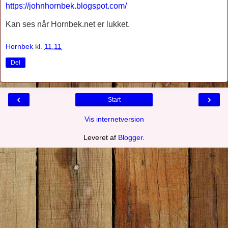
https://johnhornbek.blogspot.com/
Kan ses når Hornbek.net er lukket.
Hornbek
kl.
11.11
Del
‹
›
Start
Vis internetversion
Leveret af
Blogger
.