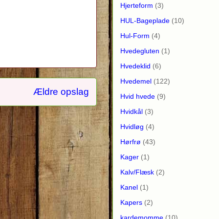
Hjerteform
(3)
HUL-Bageplade
(10)
Hul-Form
(4)
Hvedegluten
(1)
Hvedeklid
(6)
Hvedemel
(122)
Ældre opslag
Hvid hvede
(9)
Hvidkål
(3)
Hvidløg
(4)
Hørfrø
(43)
Kager
(1)
Kalv/Flæsk
(2)
Kanel
(1)
Kapers
(2)
kardemomme
(10)