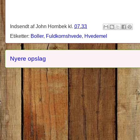
Indsendt af
John Hornbek
kl.
07.33
Etiketter:
Boller
,
Fuldkornshvede
,
Hvedemel
Nyere opslag