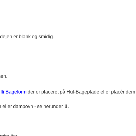
dejen er blank og smidig.
men.
lti Bageform
der er placeret på Hul-Bageplade eller placér de
 eller dampovn - se herunder ⬇.