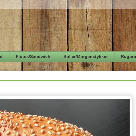
ød
Flutes/Sandwich
Boller/Morgenstykker
Rugbr