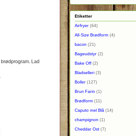
Etiketter
Airfryer
(64)
All-Size Brødform
(4)
bacon
(21)
Bageudstyr
(2)
s brødprogram. Lad
Bake Off
(2)
Bladselleri
(3)
.
Boller
(127)
Brun Farin
(1)
Brødform
(11)
Caputo mel Blå
(14)
champignon
(1)
Cheddar Ost
(7)