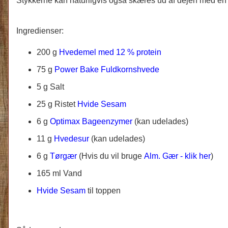
Stykkerne kan naturligvis også skæres ud af dejen med e
Ingredienser:
200 g
Hvedemel med 12 % protein
75 g
Power Bake Fuldkornshvede
5 g Salt
25 g Ristet
Hvide Sesam
6 g
Optimax Bageenzymer
(kan udelades)
11 g
Hvedesur
(kan udelades)
6 g
Tørgær
(
Hvis du vil bruge
Alm. Gær - klik her
)
165 ml Vand
Hvide Sesam
til toppen