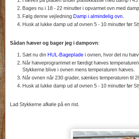
Hæves på pladen under plastikkasse med damp i 45 m
Bages nu i 18 - 22 minutter i opvarmet ovn med damp 
Følg denne vejledning
Damp i almindelig ovn
.
Husk at lukke damp ud af ovnen 5 - 10 minutter før St
Sådan hæver og bager jeg i dampovn
:
Sæt nu din
HUL-Bageplade
i ovnen, hvor det nu hæ
Når hæveprogrammet er færdigt hæves temperaturen i
Stykkerne blive i ovnen mens temperaturen hæves.
Når ovnen når 230 grader, sænkes temperaturen til 200
Husk at lukke damp ud af ovnen 5 - 10 minutter før St
Lad Stykkerne afkøle på en rist.