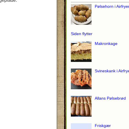
ageplade.
Pølsehorn i Airfrye
Siden flytter
Makronkage
Svineskank i Airfry
Allans Pølsebrød
Friskgær