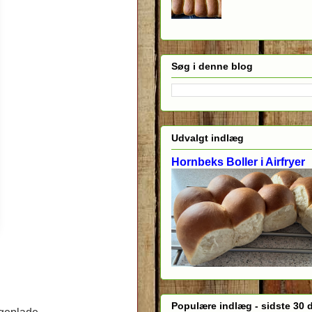
Søg i denne blog
Udvalgt indlæg
Hornbeks Boller i Airfryer
Populære indlæg - sidste 30 