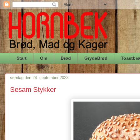
Start
Om
Brød
GrydeBrød
Toastbr
søndag den 24. september 2023
Sesam Stykker