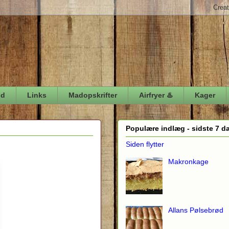
ød
Links
Madopskrifter
Airfryer ♨️
Kager
Populære indlæg - sidste 7 d
Siden flytter
Makronkage
Allans Pølsebrød