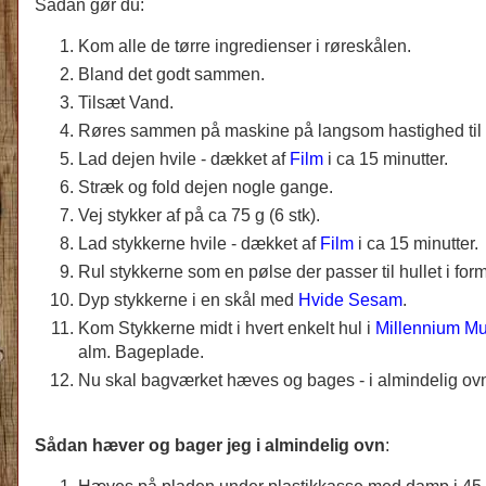
Sådan gør du:
Kom alle de tørre ingredienser i røreskålen.
Bland det godt sammen.
Tilsæt Vand.
Røres sammen på maskine på langsom hastighed til 
Lad dejen hvile - dækket af
Film
i ca 15 minutter.
Stræk og fold dejen nogle gange.
Vej stykker af på ca 75 g (6 stk).
Lad stykkerne hvile - dækket af
Film
i ca 15 minutter.
Rul stykkerne som en pølse der passer til hullet i for
Dyp stykkerne i en skål med
Hvide Sesam
.
Kom Stykkerne midt i hvert enkelt hul i
Millennium Mu
alm. Bageplade.
Nu skal bagværket hæves og bages - i almindelig ovn
Sådan hæver og bager jeg i almindelig ovn
: