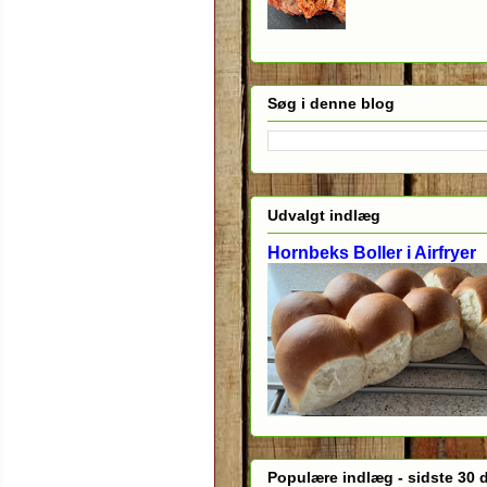
Søg i denne blog
Udvalgt indlæg
Hornbeks Boller i Airfryer
Populære indlæg - sidste 30 