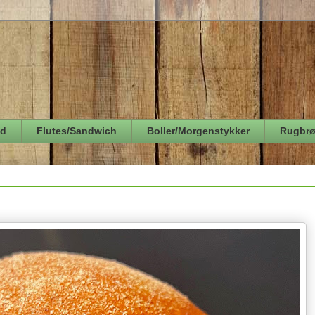
ød
Flutes/Sandwich
Boller/Morgenstykker
Rugbr