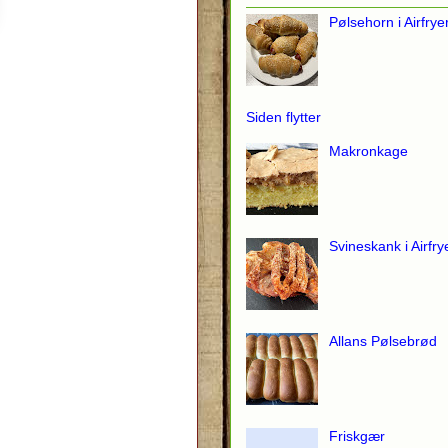
Pølsehorn i Airfrye
Siden flytter
Makronkage
Svineskank i Airfry
Allans Pølsebrød
Friskgær