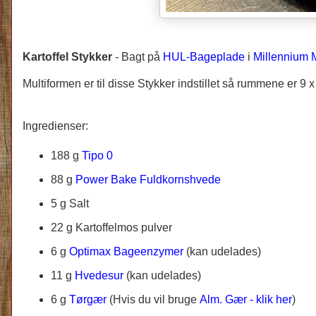
Kartoffel Stykker
-
Bagt på
HUL-Bageplade
i
Millennium 
Multiformen er til disse Stykker indstillet så rummene er 9 
Ingredienser:
188 g
Tipo 0
88 g
Power Bake Fuldkornshvede
5 g Salt
22 g Kartoffelmos pulver
6 g
Optimax Bageenzymer
(kan udelades)
11 g
Hvedesur
(kan udelades)
6 g
Tørgær
(
Hvis du vil bruge
Alm. Gær - klik her
)