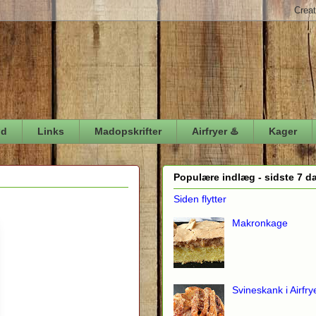
ød
Links
Madopskrifter
Airfryer ♨️
Kager
Populære indlæg - sidste 7 d
Siden flytter
Makronkage
Svineskank i Airfry