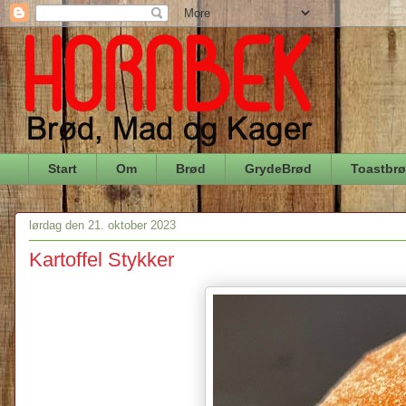
Start
Om
Brød
GrydeBrød
Toastbr
lørdag den 21. oktober 2023
Kartoffel Stykker