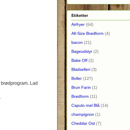
Etiketter
Airfryer
(64)
All-Size Brødform
(4)
bacon
(21)
Bageudstyr
(2)
Bake Off
(2)
Bladselleri
(3)
Boller
(127)
s brødprogram. Lad
Brun Farin
(1)
Brødform
(11)
.
Caputo mel Blå
(14)
champignon
(1)
Cheddar Ost
(7)