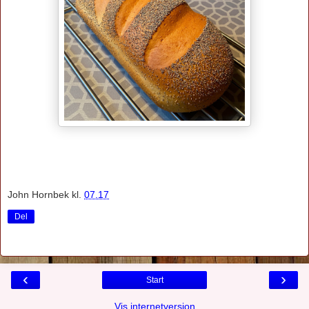
John Hornbek
kl.
07.17
Del
‹
›
Start
Vis internetversion