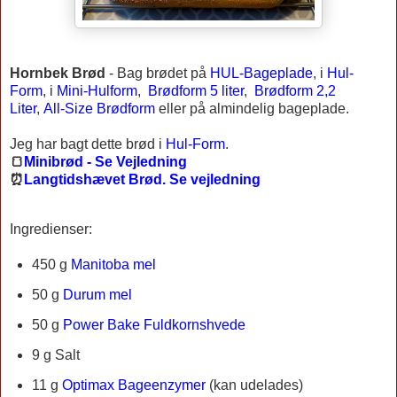
Hornbek Brød
-
Bag brødet på
HUL-Bageplade
, i
Hul-
Form
, i
Mini-Hulform
,
Brødform 5 liter
,
Brødform 2,2
Liter
,
All-Size Brødform
eller på almindelig bageplade.
Jeg har bagt dette brød i
Hul-Form
.
🍞
Minibrød - Se Vejledning
⏰
Langtidshævet Brød. Se vejledning
Ingredienser:
450 g
Manitoba mel
50 g
Durum mel
50 g
Power Bake Fuldkornshvede
9 g Salt
11 g
Optimax Bageenzymer
(kan udelades)