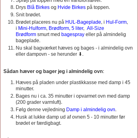
Sprøjt på toppen med en vandforstøver.
Drys
Blå Birkes
og
Hvide Birkes
på toppen.
Snit brødet.
Brødet placeres nu på
HUL-Bageplade
, i
Hul-Form
,
i
Mini-Hulform
,
Brødform, 5 liter
,
All-Size
Brødform
smurt med
bagespray
eller på almindelig
bageplade.
Nu skal bagværket hæves og bages - i almindelig ovn
eller dampovn - se herunder ⬇.
Sådan hæver og bager jeg i almindelig ovn
:
Hæves på pladen under plastikkasse med damp i 45
minutter.
Bages nu i ca. 35 minutter i opvarmet ovn med damp
(200 grader varmluft).
Følg denne vejledning
Damp i almindelig ovn
.
Husk at lukke damp ud af ovnen 5 - 10 minutter før
brødet er færdigbagt.