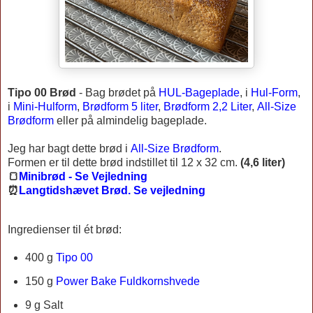
Tipo 00 Brød
-
Bag brødet på
HUL-Bageplade
, i
Hul-Form
,
i
Mini-Hulform
,
Brødform 5 liter
,
Brødform 2,2 Liter
,
All-Size
Brødform
eller på almindelig bageplade.
Jeg har bagt dette brød i
All-Size Brødform
.
Formen er til dette brød indstillet til 12 x 32 cm.
(4,6 liter)
🍞
Minibrød - Se Vejledning
⏰
Langtidshævet Brød. Se vejledning
Ingredienser til ét brød:
400 g
Tipo 00
150 g
Power Bake Fuldkornshvede
9 g Salt