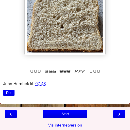
🍞🍞🍞 🍰🍰🍰 🍔🍔🍔 🍕🍕🍕
🍞🍞🍞
John Hornbek
kl.
07.43
Del
‹
›
Start
Vis internetversion