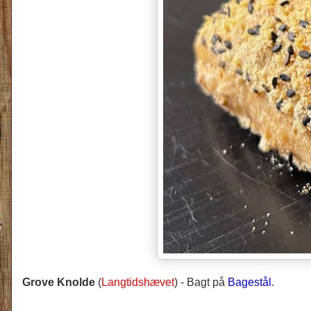
Grove Knolde
(
Langtidshævet
) -
Bagt på
Bagestål
.