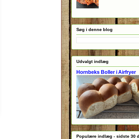
Søg i denne blog
Udvalgt indlæg
Hornbeks Boller i Airfryer
Populære indlæg - sidste 30 