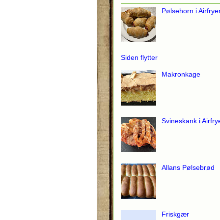
Pølsehorn i Airfrye
Siden flytter
Makronkage
Svineskank i Airfry
Allans Pølsebrød
Friskgær