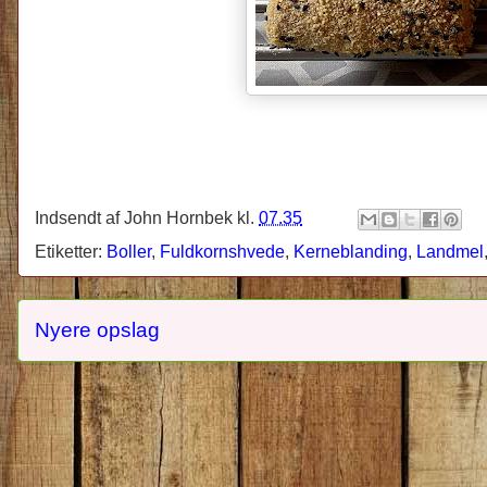
Indsendt af
John Hornbek
kl.
07.35
Etiketter:
Boller
,
Fuldkornshvede
,
Kerneblanding
,
Landmel
Nyere opslag