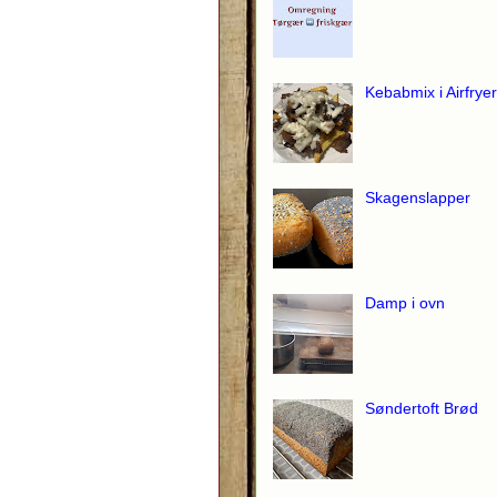
Kebabmix i Airfryer
Skagenslapper
Damp i ovn
Søndertoft Brød