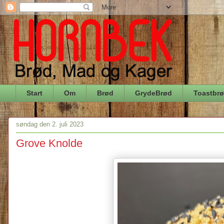
Start
Om
Brød
GrydeBrød
Toastbr
søndag den 2. juli 2023
Grove Knolde