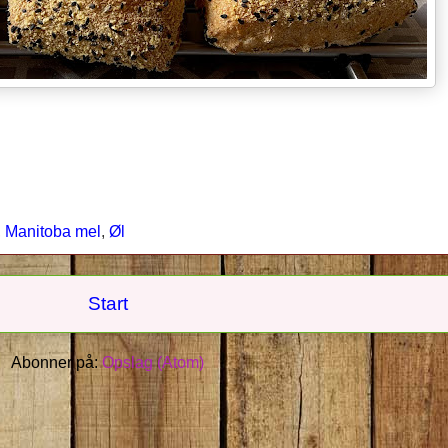
,
Manitoba mel
,
Øl
Start
Abonner på:
Opslag (Atom)