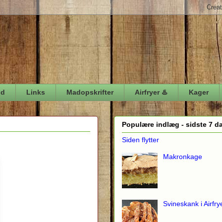
ød
Links
Madopskrifter
Airfryer ♨️
Kager
Populære indlæg - sidste 7 d
Siden flytter
Makronkage
Svineskank i Airfry