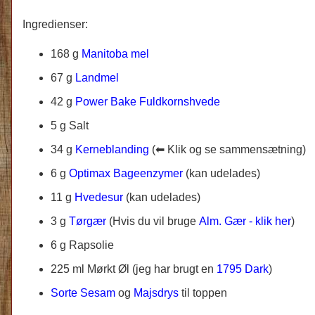
Ingredienser:
168 g
Manitoba mel
67 g
Landmel
42 g
Power Bake Fuldkornshvede
5 g Salt
34 g
Kerneblanding
(
⬅ Klik og se sammensætning)
6 g
Optimax Bageenzymer
(kan udelades)
11 g
Hvedesur
(kan udelades)
3 g
Tørgær
(Hvis du vil bruge
Alm. Gær - klik her
)
6 g Rapsolie
225 ml
Mørkt Øl (jeg har brugt en
1795 Dark
)
Sorte Sesam
og
Majsdrys
til toppen