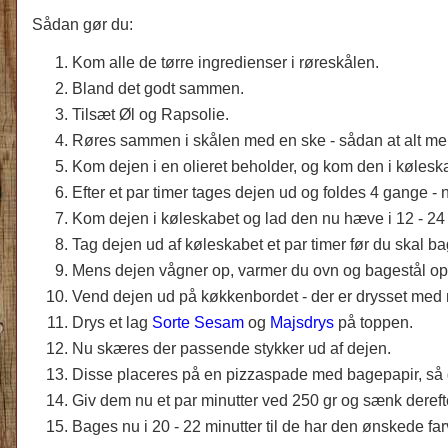
Sådan gør du:
Kom alle de tørre ingredienser i røreskålen.
Bland det godt sammen.
Tilsæt Øl og Rapsolie.
Røres sammen i skålen med en ske - sådan at alt mele
Kom dejen i en olieret beholder, og kom den i kølesk
Efter et par timer tages dejen ud og foldes 4 gange - n
Kom dejen i køleskabet og lad den nu hæve i 12 - 24 
Tag dejen ud af køleskabet et par timer før du skal ba
Mens dejen vågner op, varmer du ovn og bagestål op 
Vend dejen ud på køkkenbordet - der er drysset med
Drys et lag
Sorte Sesam
og
Majsdrys
på toppen.
Nu skæres der passende stykker ud af dejen.
Disse placeres på en pizzaspade med bagepapir, så 
Giv dem nu et par minutter ved 250 gr og sænk derefte
Bages nu i 20 - 22 minutter til de har den ønskede far