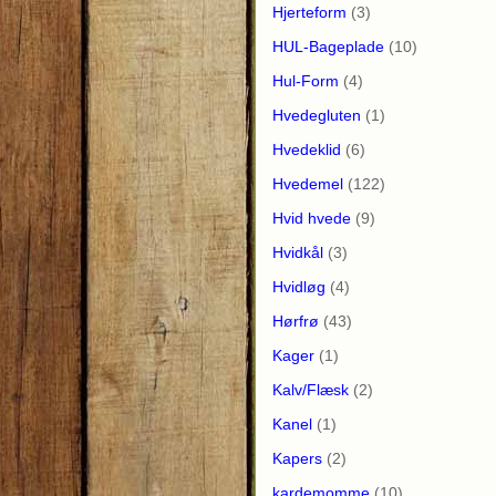
Hjerteform
(3)
HUL-Bageplade
(10)
Hul-Form
(4)
Hvedegluten
(1)
Hvedeklid
(6)
Hvedemel
(122)
Hvid hvede
(9)
Hvidkål
(3)
Hvidløg
(4)
Hørfrø
(43)
Kager
(1)
Kalv/Flæsk
(2)
Kanel
(1)
Kapers
(2)
kardemomme
(10)