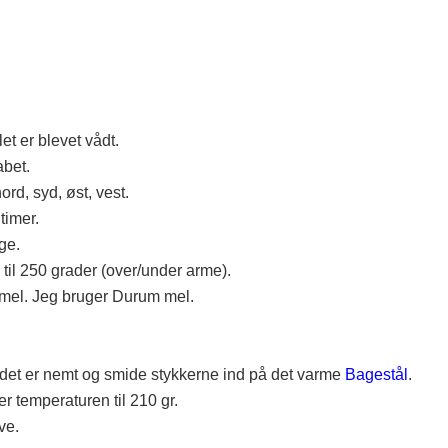
t er blevet vådt.
abet.
ord, syd, øst, vest.
timer.
ge.
til 250 grader (over/under arme).
 mel. Jeg bruger Durum mel.
det er nemt og smide stykkerne ind på det varme
Bagestål
.
r temperaturen til 210 gr.
ve.