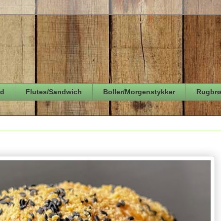
ød
Flutes/Sandwich
Boller/Morgenstykker
Rugbr