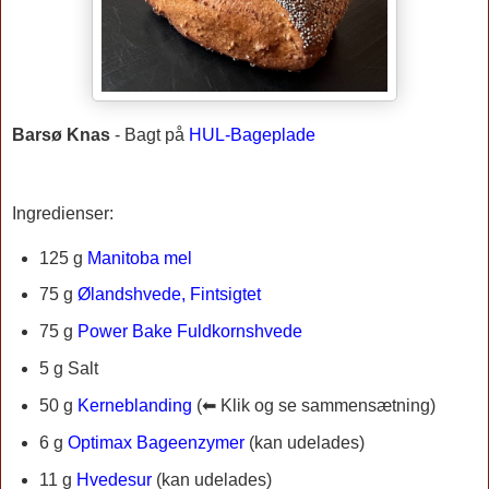
Barsø Knas
-
Bagt på
HUL-Bageplade
Ingredienser:
125 g
Manitoba mel
75 g
Ølandshvede, Fintsigtet
75 g
Power Bake Fuldkornshvede
5 g Salt
50 g
Kerneblanding
(
⬅ Klik og se sammensætning)
6 g
Optimax Bageenzymer
(kan udelades)
11 g
Hvedesur
(kan udelades)