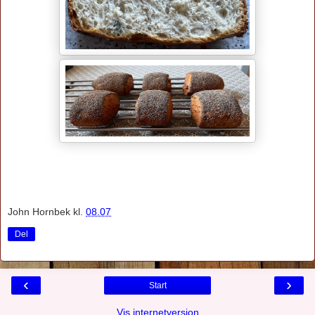
John Hornbek
kl.
08.07
Del
‹
›
Start
Vis internetversion