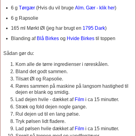
6 g
Tørgær
(
Hvis du vil bruge
Alm. Gær - klik her
)
6 g Rapsolie
165 ml
Mørkt Øl (jeg har brugt en
1795 Dark
)
Blanding af
Blå Birkes
og
Hvide Birkes
til toppen
Sådan gør du:
Kom alle de tørre ingredienser i røreskålen.
Bland det godt sammen.
Tilsæt Øl og Rapsolie.
Røres sammen på maskine på langsom hastighed til
dejen er blank og smidig.
Lad dejen hvile - dækket af
Film
i ca 15 minutter.
Stræk og fold dejen nogle gange.
Rul dejen ud til en lang pølse.
Tryk pølsen lidt fladere.
Lad pølsen hvile dækket af
Film
i ca 15 minutter.
Sprøjt på toppen med en vandforstøver.