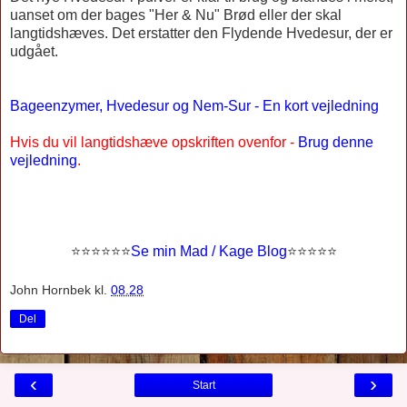
uanset om der bages "Her & Nu" Brød eller der skal
langtidshæves. Det erstatter den Flydende Hvedesur, der er
udgået.
Bageenzymer, Hvedesur og Nem-Sur - En kort vejledning
Hvis du vil langtidshæve opskriften ovenfor -
Brug denne
vejledning
.
⭐
⭐⭐⭐
⭐
⭐
Se min Mad / Kage Blog
⭐
⭐
⭐⭐⭐
John Hornbek
kl.
08.28
Del
‹
›
Start