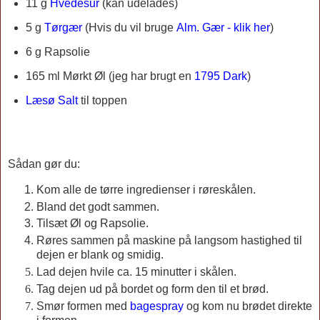
11 g
Hvedesur
(kan udelades)
5 g
Tørgær
(Hvis du vil bruge
Alm. Gær - klik her
)
6 g Rapsolie
165 ml
Mørkt Øl (jeg har brugt en
1795 Dark
)
Læsø Salt
til toppen
Sådan gør du:
Kom alle de tørre ingredienser i røreskålen.
Bland det godt sammen.
Tilsæt Øl og Rapsolie.
Røres sammen på maskine på langsom hastighed til
dejen er blank og smidig.
Lad dejen hvile ca. 15 minutter i skålen.
Tag dejen ud på bordet og form den til et brød.
Smør formen med
bagespray
og kom nu brødet direkte