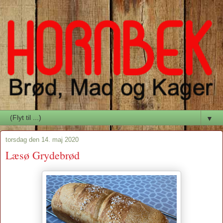
▼
torsdag den 14. maj 2020
Læsø Grydebrød