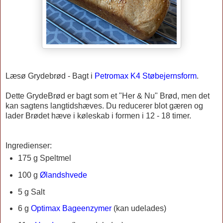
Læsø
Grydebrød -
Bagt i
Petromax K4 Støbejernsform
.
Dette GrydeBrød er bagt som et "Her & Nu" Brød, men det
kan sagtens langtidshæves. Du reducerer blot gæren og
lader Brødet hæve i køleskab i formen i 12 - 18 timer.
Ingredienser:
175 g
Speltmel
100 g
Ølandshvede
5 g Salt
6 g
Optimax Bageenzymer
(kan udelades)