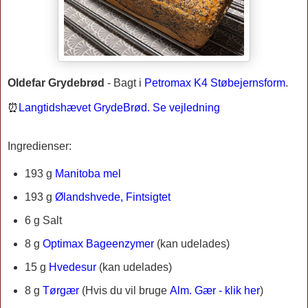
Oldefar Grydebrød
-
Bagt i
Petromax K4 Støbejernsform
.
⏰
Langtidshævet GrydeBrød. Se vejledning
Ingredienser:
193 g
Manitoba mel
193 g
Ølandshvede, Fintsigtet
6 g Salt
8 g
Optimax Bageenzymer
(kan udelades)
15 g
Hvedesur
(kan udelades)
8 g
Tørgær
(Hvis du vil bruge
Alm. Gær - klik her
)