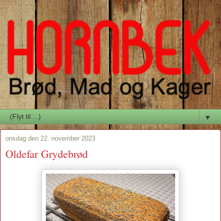
▼
onsdag den 22. november 2023
Oldefar Grydebrød