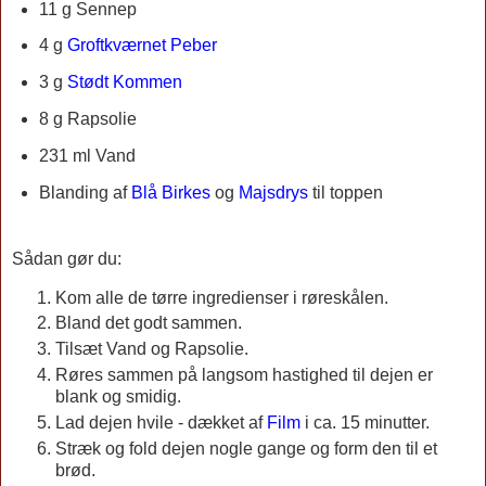
11 g Sennep
4 g
Groftkværnet Peber
3 g
Stødt Kommen
8 g
Rapsolie
231 ml Vand
Blanding af
Blå Birkes
og
Majsdrys
til toppen
Sådan gør du:
Kom alle de tørre ingredienser i røreskålen.
Bland det godt sammen.
Tilsæt Vand og Rapsolie.
Røres sammen på langsom hastighed til dejen er
blank og smidig.
Lad dejen hvile - dækket af
Film
i ca. 15 minutter.
Stræk og fold dejen nogle gange og form den til et
brød.