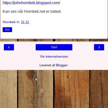
https://johnhornbek.blogspot.com/
Kan ses når Hornbek.net er lukket.
Hornbek
kl.
11.11
Del
‹
›
Start
Vis internetversion
Leveret af
Blogger
.