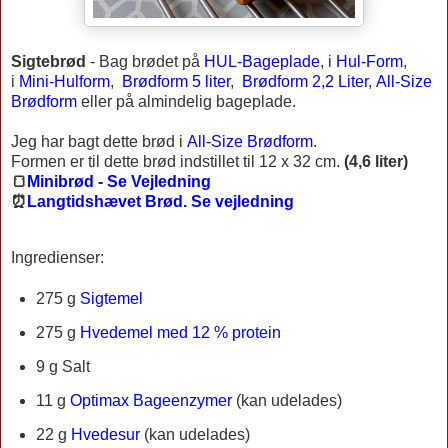
Sigtebrød
-
Bag brødet på
HUL-Bageplade
, i
Hul-Form
,
i
Mini-Hulform
,
Brødform 5 liter
,
Brødform 2,2 Liter
,
All-Size
Brødform
eller på almindelig bageplade.
Jeg har bagt dette brød i
All-Size Brødform
.
Formen er til dette brød indstillet til 12 x 32 cm.
(4,6 liter)
🍞
Minibrød - Se Vejledning
⏰
Langtidshævet Brød. Se vejledning
Ingredienser:
275 g
Sigtemel
275 g
Hvedemel med 12 % protein
9 g Salt
11 g
Optimax Bageenzymer
(kan udelades)
22 g
Hvedesur
(kan udelades)