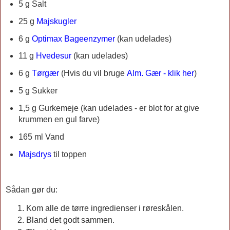
5 g Salt
25 g
Majskugler
6 g
Optimax Bageenzymer
(kan udelades)
11 g
Hvedesur
(kan udelades)
6 g
Tørgær
(Hvis du vil bruge
Alm. Gær - klik her
)
5 g Sukker
1,5 g Gurkemeje (kan udelades - er blot for at give
krummen en gul farve)
165 ml Vand
Majsdrys
til toppen
Sådan gør du:
Kom alle de tørre ingredienser i røreskålen.
Bland det godt sammen.