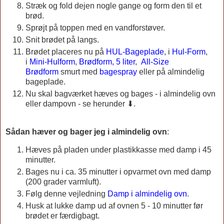
Stræk og fold dejen nogle gange og form den til et
brød.
Sprøjt på toppen med en vandforstøver.
Snit brødet på langs.
Brødet placeres nu på
HUL-Bageplade
, i
Hul-Form
,
i
Mini-Hulform
,
Brødform, 5 liter
,
All-Size
Brødform
smurt med
bagespray
eller på almindelig
bageplade.
Nu skal bagværket hæves og bages - i almindelig ovn
eller dampovn - se herunder ⬇.
Sådan hæver og bager jeg i almindelig ovn
:
Hæves på pladen under plastikkasse med damp i 45
minutter.
Bages nu i ca. 35 minutter i opvarmet ovn med damp
(200 grader varmluft).
Følg denne vejledning
Damp i almindelig ovn
.
Husk at lukke damp ud af ovnen 5 - 10 minutter før
brødet er færdigbagt.