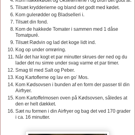
Kom hakkekødet og Okseternene i og brun det godt af.
Tilsæt krydderierne og bland det godt med kødet.
Kom gulerødder og Bladselleri i.
Tilsæt din fond.
Kom de hakkede Tomater i sammen med 1 dåse
Tomatpuré.
Tilsæt Rødvin og lad det koge lidt ind.
Kog op under omrøring.
Når det har kogt et par minutter skrues der ned og du
lader det nu simre under svag varme et par timer.
Smag til med Salt og Peber.
Kog Kartoflerne og lav en go' Mos.
Kom Kødsovsen i bunden af en form der passer til din
Airfryer.
Kom Kartoffelmosen oven på Kødsovsen, således at
den er helt dækket.
Sæt nu formen i din Airfryer og bag det ved 170 grader
i ca. 16 minutter.