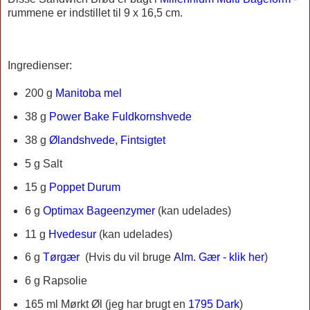
rummene er indstillet til 9 x 16,5 cm.
Ingredienser:
200 g
Manitoba mel
38 g
Power Bake Fuldkornshvede
38 g
Ølandshvede, Fintsigtet
5 g Salt
15 g
Poppet Durum
6 g
Optimax Bageenzymer
(kan udelades)
11 g
Hvedesur
(kan udelades)
6 g
Tørgær
(
Hvis du vil bruge
Alm. Gær - klik her
)
6 g Rapsolie
165 ml
Mørkt Øl (jeg har brugt en
1795 Dark
)