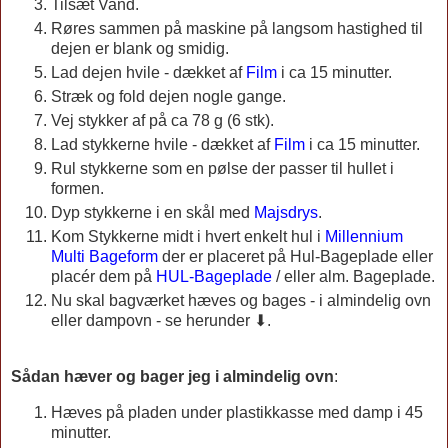
Tilsæt Vand.
Røres sammen på maskine på langsom hastighed til
dejen er blank og smidig.
Lad dejen hvile - dækket af
Film
i ca 15 minutter.
Stræk og fold dejen nogle gange.
Vej stykker af på ca 78 g (6 stk).
Lad stykkerne hvile - dækket af
Film
i ca 15 minutter.
Rul stykkerne som en pølse der passer til hullet i
formen.
Dyp stykkerne i en skål med
Majsdrys
.
Kom Stykkerne midt i hvert enkelt hul i
Millennium
Multi Bageform
der er placeret på Hul-Bageplade eller
placér dem på
HUL-Bageplade
/ eller alm. Bageplade.
Nu skal bagværket hæves og bages - i almindelig ovn
eller dampovn - se herunder ⬇.
Sådan hæver og bager jeg i almindelig ovn
:
Hæves på pladen under plastikkasse med damp i 45
minutter.