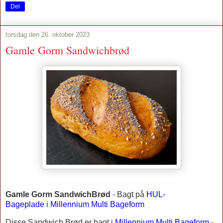
Del
torsdag den 26. oktober 2023
Gamle Gorm Sandwichbrød
Gamle Gorm SandwichBrød
-
Bagt på
HUL-
Bageplade
i
Millennium Multi Bageform
Disse Sandwich Brød er bagt i
Millennium Multi Bageform
-