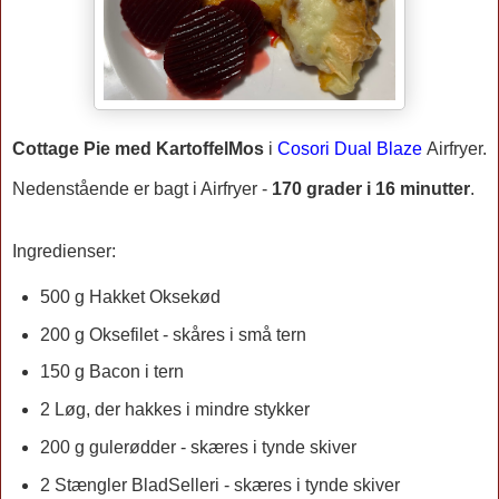
Cottage Pie med KartoffelMos
i
Cosori Dual Blaze
Airfryer.
Nedenstående er bagt i Airfryer -
170 grader i 16 m
inutter
.
Ingredienser:
500 g Hakket Oksekød
200 g Oksefilet - skåres i små tern
150 g Bacon i tern
2 Løg, der hakkes i mindre stykker
200 g gulerødder - skæres i tynde skiver
2 Stængler BladSelleri - skæres i tynde skiver