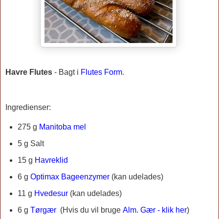
Havre Flutes
-
Bagt i
Flutes Form
.
Ingredienser:
275 g
Manitoba mel
5 g Salt
15 g
Havreklid
6 g
Optimax Bageenzymer
(kan udelades)
11 g
Hvedesur
(kan udelades)
6 g
Tørgær
(
Hvis du vil bruge
Alm. Gær - klik her
)