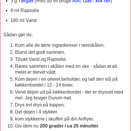
3 g
Tørgær
(Hvis du vil bruge
Alm. Gær - klik her
)
6 ml Rapsolie
180 ml Vand
Sådan gør du:
Kom alle de tørre ingredienser i røreskålen.
Bland det godt sammen.
Tilsæt Vand og Rapsolie.
Røres sammen i skålen med en ske - sådan at alt
melet er blevet vådt.
Kom dejen i en olieret beholder, og lad den stå på
køkkenbordet i 12 - 24 timer.
Vend dejen ud på køkkenbordet - der er drysset med
mel. Jeg bruger Durum mel.
Drys evt drys på toppen.
Del dejen i 4 stykker.
kom stykkerne i skuffen på din Airfryer.
Giv dem nu
200 grader i ca 25 minutter
.