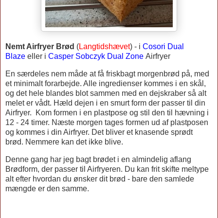
Nemt Airfryer Brød
(
Langtidshævet
) -
i
Cosori Dual
Blaze
eller
i
Casper Sobczyk Dual Zone
Airfryer
En særdeles nem måde at få friskbagt morgenbrød på, med
et minimalt forarbejde. Alle ingredienser kommes i en skål,
og det hele blandes blot sammen med en dejskraber så alt
melet er vådt. Hæld dejen i en smurt form der passer til din
Airfryer.
Kom formen i en plastpose og stil den til hævning i
12 - 24 timer. Næste morgen tages formen ud af plastposen
og kommes i din Airfryer. Det bliver et knasende sprødt
brød.
Nemmere kan det ikke blive.
Denne gang har jeg bagt brødet i en almindelig aflang
Brødform, der passer til Airfryeren. Du kan frit skifte meltype
alt efter hvordan du ønsker dit brød - bare den samlede
mængde er den samme.