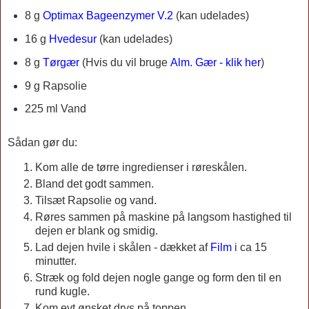
8 g
Optimax Bageenzymer V.2
(kan udelades)
16 g
Hvedesur
(kan udelades)
8 g
Tørgær
(
Hvis du vil bruge
Alm. Gær - klik her
)
9 g Rapsolie
225 ml Vand
Sådan gør du:
Kom alle de tørre ingredienser i røreskålen.
Bland det godt sammen.
Tilsæt Rapsolie og vand.
Røres sammen på maskine på langsom hastighed til
dejen er blank og smidig.
Lad dejen hvile i skålen - dækket af
Film
i ca 15
minutter.
Stræk og fold dejen nogle gange og form den til en
rund kugle.
Kom evt ønsket drys på toppen.