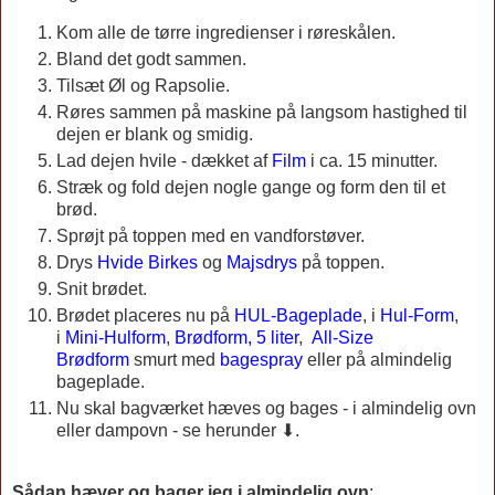
Kom alle de tørre ingredienser i røreskålen.
Bland det godt sammen.
Tilsæt Øl og Rapsolie.
Røres sammen på maskine på langsom hastighed til
dejen er blank og smidig.
Lad dejen hvile - dækket af
Film
i ca. 15 minutter.
Stræk og fold dejen nogle gange og form den til et
brød.
Sprøjt på toppen med en vandforstøver.
Drys
Hvide Birkes
og
Majsdrys
på toppen.
Snit brødet.
Brødet placeres nu på
HUL-Bageplade
, i
Hul-Form
,
i
Mini-Hulform
,
Brødform, 5 liter
,
All-Size
Brødform
smurt med
bagespray
eller på almindelig
bageplade.
Nu skal bagværket hæves og bages - i almindelig ovn
eller dampovn - se herunder ⬇.
Sådan hæver og bager jeg i almindelig ovn
: