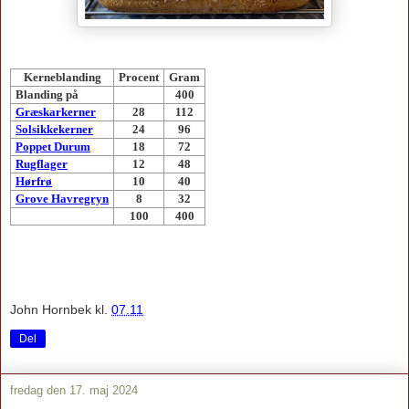
Kerneblanding
Procent
Gram
Blanding på
400
Græskarkerner
28
112
Solsikkekerner
24
96
Poppet Durum
18
72
Rugflager
12
48
Hørfrø
10
40
Grove Havregryn
8
32
100
400
John Hornbek
kl.
07.11
Del
fredag den 17. maj 2024