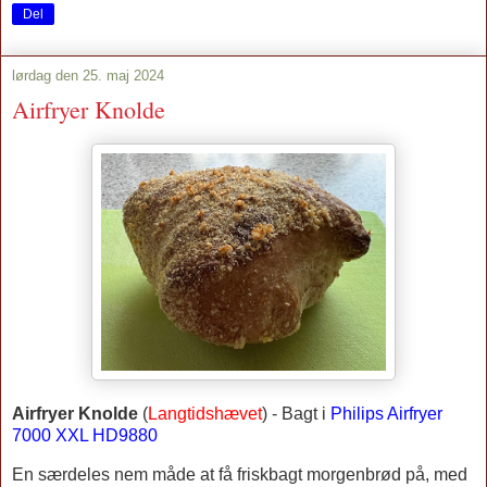
Del
lørdag den 25. maj 2024
Airfryer Knolde
Airfryer Knolde
(
Langtidshævet
) -
Bagt
i
Philips Airfryer
7000 XXL HD9880
En særdeles nem måde at få friskbagt morgenbrød på, med