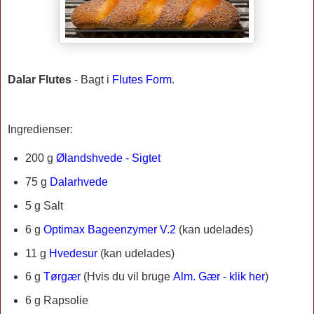
Dalar Flutes
-
Bagt i
Flutes Form
.
Ingredienser:
200 g
Ølandshvede - Sigtet
75 g
Dalarhvede
5 g Salt
6 g
Optimax Bageenzymer V.2
(kan udelades)
11 g
Hvedesur
(kan udelades)
6 g
Tørgær
(Hvis du vil bruge
Alm. Gær - klik her
)
6 g Rapsolie