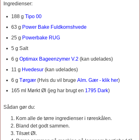
Ingredienser:
188 g
Tipo 00
63 g
Power Bake Fuldkornshvede
25 g
Powerbake RUG
5 g Salt
6 g
Optimax Bageenzymer V.2
(kan udelades)
11 g
Hvedesur
(kan udelades)
6 g
Tørgær
(Hvis du vil bruge
Alm. Gær - klik her
)
165 ml
Mørkt Øl (jeg har brugt en
1795 Dark
)
Sådan gør du:
Kom alle de tørre ingredienser i røreskålen.
Bland det godt sammen.
Tilsæt Øl.