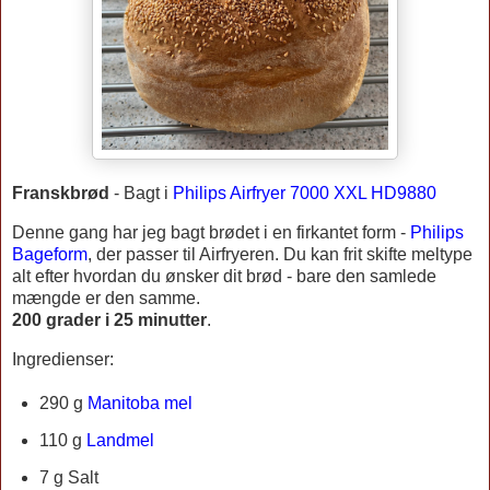
Franskbrød
-
Bagt
i
Philips Airfryer 7000 XXL HD9880
Denne gang har jeg bagt brødet i en firkantet form -
Philips
Bageform
,
der passer til Airfryeren. Du kan frit skifte meltype
alt efter hvordan du ønsker dit brød - bare den samlede
mængde er den samme.
200 grader i 25 minutter
.
Ingredienser:
290 g
Manitoba mel
110 g
Landmel
7 g Salt