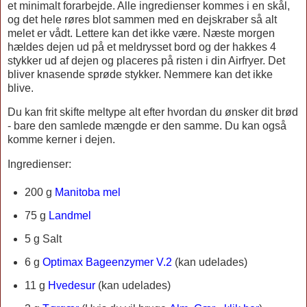
et minimalt forarbejde. Alle ingredienser kommes i en skål,
og det hele røres blot sammen med en dejskraber så alt
melet er vådt. Lettere kan det ikke være.
Næste morgen
hældes dejen ud på et meldrysset bord og der hakkes 4
stykker ud af dejen og placeres på risten i din Airfryer. Det
bliver knasende sprøde stykker.
Nemmere kan det ikke
blive.
Du kan frit skifte meltype alt efter hvordan du ønsker dit brød
- bare den samlede mængde er den samme. Du kan også
komme kerner i dejen.
Ingredienser:
200 g
Manitoba mel
75 g
Landmel
5 g Salt
6 g
Optimax Bageenzymer V.2
(kan udelades)
11 g
Hvedesur
(kan udelades)