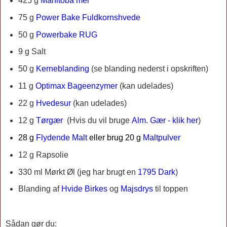
425 g
Manitoba mel
75 g
Power Bake Fuldkornshvede
50 g
Powerbake RUG
9 g Salt
50 g
Kerneblanding
(se blanding nederst i opskriften)
11 g
Optimax Bageenzymer
(kan udelades)
22 g
Hvedesur
(kan udelades)
12 g
Tørgær
(
Hvis du vil bruge
Alm. Gær - klik her
)
28 g
Flydende Malt
eller brug 20 g
Maltpulver
12 g
Rapsolie
330 ml
Mørkt Øl (jeg har brugt en
1795 Dark
)
Blanding af
Hvide Birkes
og
Majsdrys
til toppen
Sådan gør du: