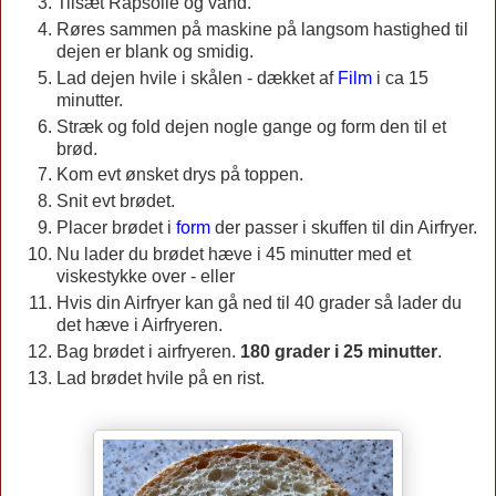
Tilsæt Rapsolie og vand.
Røres sammen på maskine på langsom hastighed til
dejen er blank og smidig.
Lad dejen hvile i skålen - dækket af
Film
i ca 15
minutter.
Stræk og fold dejen nogle gange og form den til et
brød.
Kom evt ønsket drys på toppen.
Snit evt brødet.
Placer brødet i
form
der passer i skuffen til din Airfryer.
Nu lader du brødet hæve i 45 minutter med et
viskestykke over - eller
Hvis din Airfryer kan gå ned til 40 grader så lader du
det hæve i Airfryeren.
Bag brødet i airfryeren.
180 grader i 25 minutter
.
Lad brødet hvile på en rist.