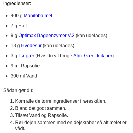
Ingredienser:
400 g
Manitoba mel
7 g Salt
9 g
Optimax Bageenzymer V.2
(kan udelades)
18 g
Hvedesur
(kan udelades)
3 g
Tørgær
(Hvis du vil bruge
Alm. Gær - klik her
)
9 ml Rapsolie
300 ml Vand
Sådan gør du:
Kom alle de tørre ingredienser i røreskålen.
Bland det godt sammen.
Tilsæt Vand og Rapsolie.
Rør dejen sammen med en dejskraber så alt melet er
vådt.