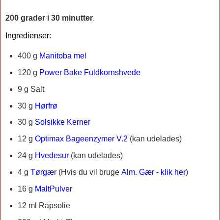
200 grader i 30 minutter
.
Ingredienser:
400 g
Manitoba mel
120 g
Power Bake Fuldkornshvede
9 g Salt
30 g
Hørfrø
30 g
Solsikke Kerner
12 g
Optimax Bageenzymer V.2
(kan udelades)
24 g
Hvedesur
(kan udelades)
4 g
Tørgær
(Hvis du vil bruge
Alm. Gær - klik her
)
16 g
MaltPulver
12 ml Rapsolie