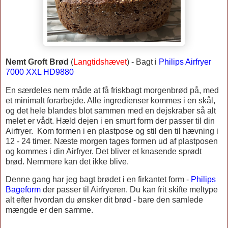
Nemt Groft Brød
(
Langtidshævet
) -
Bagt
i
Philips Airfryer
7000 XXL HD9880
En særdeles nem måde at få friskbagt morgenbrød på, med
et minimalt forarbejde. Alle ingredienser kommes i en skål,
og det hele blandes blot sammen med en dejskraber så alt
melet er vådt. Hæld dejen i en smurt form der passer til din
Airfryer.
Kom formen i en plastpose og stil den til hævning i
12 - 24 timer. Næste morgen tages formen ud af plastposen
og kommes i din Airfryer. Det bliver et knasende sprødt
brød.
Nemmere kan det ikke blive.
Denne gang har jeg bagt brødet i en firkantet form -
Philips
Bageform
der passer til Airfryeren. Du kan frit skifte meltype
alt efter hvordan du ønsker dit brød - bare den samlede
mængde er den samme.