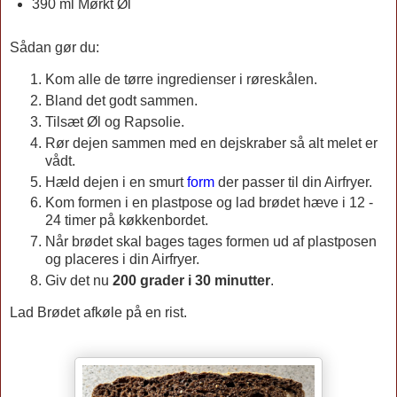
390 ml Mørkt Øl
Sådan gør du:
Kom alle de tørre ingredienser i røreskålen.
Bland det godt sammen.
Tilsæt Øl og Rapsolie.
Rør dejen sammen med en dejskraber så alt melet er
vådt.
Hæld dejen i en smurt
form
der passer til din Airfryer.
Kom formen i en plastpose og lad brødet hæve i 12 -
24 timer på køkkenbordet.
Når brødet skal bages tages formen ud af plastposen
og placeres i din Airfryer.
Giv det nu
200 grader i 30 minutter
.
Lad Brødet afkøle på en rist.