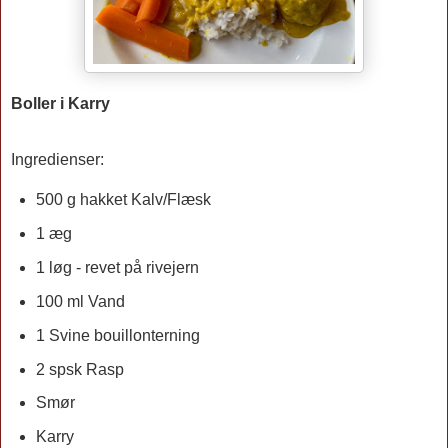
Boller i Karry
Ingredienser:
500 g hakket Kalv/Flæsk
1 æg
1 løg - revet på rivejern
100 ml Vand
1 Svine bouillonterning
2 spsk Rasp
Smør
Karry