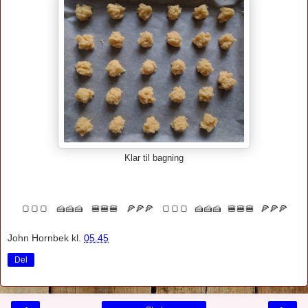
Klar til bagning
🍞🍞🍞 🍰🍰🍰 🍔🍔🍔 🍕🍕🍕
🍞🍞🍞 🍰🍰🍰 🍔🍔🍔 🍕🍕🍕
John Hornbek
kl.
05.45
Del