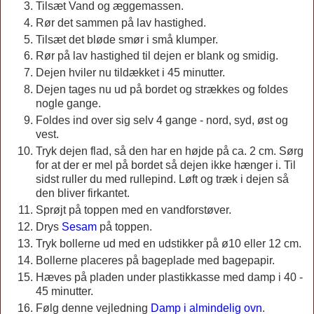
Tilsæt Vand og æggemassen.
Rør det sammen på lav hastighed.
Tilsæt det bløde smør i små klumper.
Rør på lav hastighed til dejen er blank og smidig.
Dejen hviler nu tildækket i 45 minutter.
Dejen tages nu ud på bordet og strækkes og foldes
nogle gange.
Foldes ind over sig selv 4 gange - nord, syd, øst og
vest.
Tryk dejen flad, så den har en højde på ca. 2 cm. Sørg
for at der er mel på bordet så dejen ikke hænger i. Til
sidst ruller du med rullepind. Løft og træk i dejen så
den bliver firkantet.
Sprøjt på toppen med en vandforstøver.
Drys
Sesam
på toppen.
Tryk bollerne ud med en udstikker på ø10 eller 12 cm.
Bollerne placeres på bageplade med bagepapir.
Hæves på pladen under plastikkasse med damp i 40 -
45 minutter.
Følg denne vejledning
Damp i almindelig ovn
.