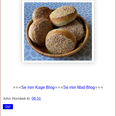
⭐
⭐
⭐
Se min Kage Blog
⭐
⭐
⭐
Se min Mad Blog
⭐⭐⭐
John Hornbek
kl.
08.31
Del