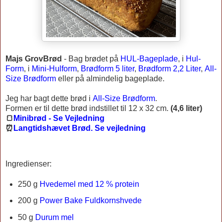
Majs GrovBrød
-
Bag brødet på
HUL-Bageplade
, i
Hul-
Form
, i
Mini-Hulform
,
Brødform 5 liter
,
Brødform 2,2 Liter
,
All-
Size Brødform
eller på almindelig bageplade.
Jeg har bagt dette brød i
All-Size Brødform
.
Formen er til dette brød indstillet til 12 x 32 cm.
(4,6 liter)
🍞
Minibrød - Se Vejledning
⏰
Langtidshævet Brød. Se vejledning
Ingredienser:
250 g
Hvedemel med 12 % protein
200 g
Power Bake Fuldkornshvede
50 g
Durum mel