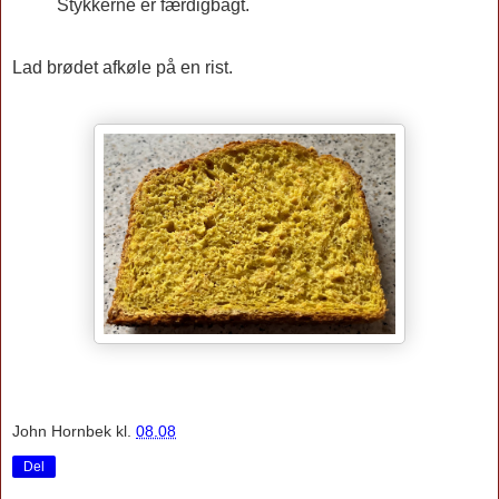
Stykkerne er færdigbagt.
Lad brødet afkøle på en rist.
John Hornbek
kl.
08.08
Del