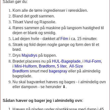
Sådan gør du:
Kom alle de tørre ingredienser i røreskålen.
Bland det godt sammen.
Tilsæt Vand og Rapsolie.
Røres sammen på maskine på langsom hastighed til
dejen er blank og smidig.
Lad dejen hvile - dækket af
Film
i ca. 15 minutter.
Stræk og fold dejen nogle gange og form den til et
brød.
Drys
Majsdrys
på toppen.
Brødet placeres nu på
HUL-Bageplade
, i
Hul-Form
,
i
Mini-Hulform
,
Brødform, 5 liter
,
All-Size
Brødform
smurt med
bagespray
eller på almindelig
bageplade.
Nu skal bagværket hæves og bages - i almindelig ovn
eller dampovn - se herunder ⬇.
Sådan hæver og bager jeg i almindelig ovn
:
Hæves på pladen under plastikkasse med damp i 45