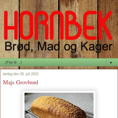
▼
lørdag den 30. juli 2022
Majs Grovbrød