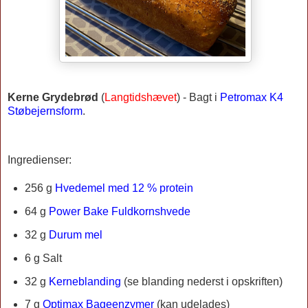
Kerne Grydebrød
(
Langtidshævet
) - Bagt i
Petromax K4
Støbejernsform
.
Ingredienser:
256 g
Hvedemel med 12 % protein
64 g
Power Bake Fuldkornshvede
32 g
Durum mel
6 g Salt
32 g
Kerneblanding
(se blanding nederst i opskriften)
7 g
Optimax Bageenzymer
(kan udelades)