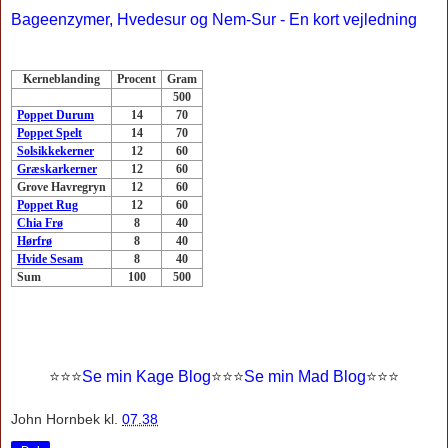
Bageenzymer, Hvedesur og Nem-Sur - En kort vejledning
Kerneblanding
Procent
Gram
500
Poppet Durum
14
70
Poppet Spelt
14
70
Solsikkekerner
12
60
Græskarkerner
12
60
Grove Havregryn
12
60
Poppet Rug
12
60
Chia Frø
8
40
Hørfrø
8
40
Hvide Sesam
8
40
Sum
100
500
⭐
⭐
⭐
Se min Kage Blog
⭐
⭐
⭐
Se min Mad Blog
⭐⭐⭐
John Hornbek
kl.
07.38