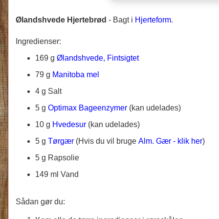
Ølandshvede Hjertebrød
-
Bagt i
Hjerteform
.
Ingredienser:
169 g
Ølandshvede, Fintsigtet
79 g
Manitoba mel
4 g Salt
5 g
Optimax Bageenzymer
(kan udelades)
10 g
Hvedesur
(kan udelades)
5 g
Tørgær
(Hvis du vil bruge
Alm. Gær - klik her
)
5 g Rapsolie
149 ml Vand
Sådan gør du: