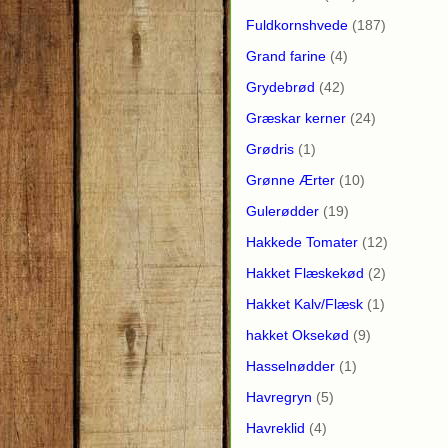
Fuldkornshvede
(187)
Grand farine
(4)
Grydebrød
(42)
Græskar kerner
(24)
Grødris
(1)
Grønne Ærter
(10)
Gulerødder
(19)
Hakkede Tomater
(12)
Hakket Flæskekød
(2)
Hakket Kalv/Flæsk
(1)
hakket Oksekød
(9)
Hasselnødder
(1)
Havregryn
(5)
Havreklid
(4)