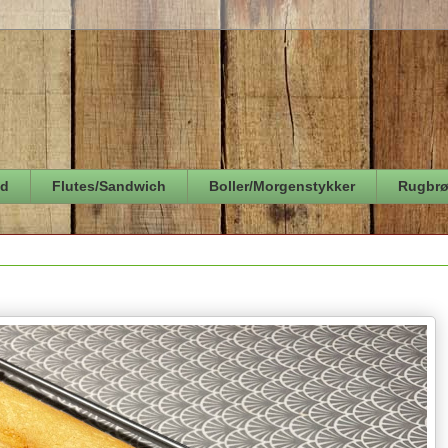
ød
Flutes/Sandwich
Boller/Morgenstykker
Rugbr