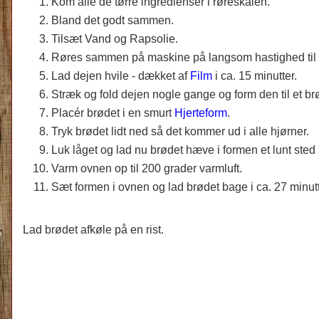
Kom alle de tørre ingredienser i røreskålen.
Bland det godt sammen.
Tilsæt Vand og Rapsolie.
Røres sammen på maskine på langsom hastighed til d
Lad dejen hvile - dækket af
Film
i ca. 15 minutter.
Stræk og fold dejen nogle gange og form den til et br
Placér brødet i en smurt
Hjerteform
.
Tryk brødet lidt ned så det kommer ud i alle hjørner.
Luk låget og lad nu brødet hæve i formen et lunt sted i
Varm ovnen op til 200 grader varmluft.
Sæt formen i ovnen og lad brødet bage i ca. 27 minutt
Lad brødet afkøle på en rist.