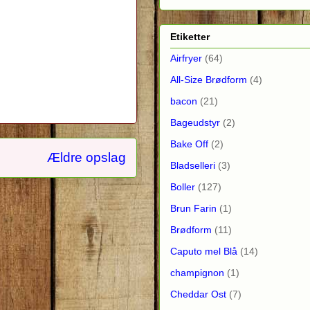
Etiketter
Airfryer
(64)
All-Size Brødform
(4)
bacon
(21)
Bageudstyr
(2)
Bake Off
(2)
Ældre opslag
Bladselleri
(3)
Boller
(127)
Brun Farin
(1)
Brødform
(11)
Caputo mel Blå
(14)
champignon
(1)
Cheddar Ost
(7)