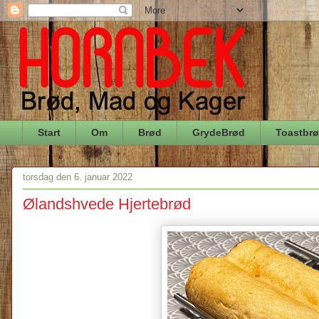
Start
Om
Brød
GrydeBrød
Toastbr
torsdag den 6. januar 2022
Ølandshvede Hjertebrød