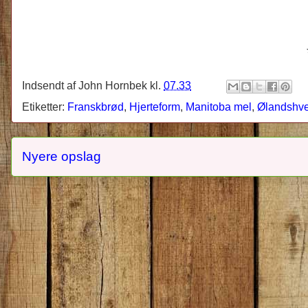
Indsendt af
John Hornbek
kl.
07.33
Etiketter:
Franskbrød
,
Hjerteform
,
Manitoba mel
,
Ølandshv
Nyere opslag