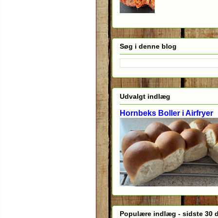
Søg i denne blog
Udvalgt indlæg
Hornbeks Boller i Airfryer
Populære indlæg - sidste 30 