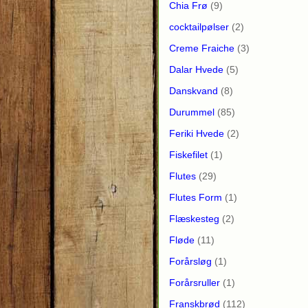
Chia Frø
(9)
cocktailpølser
(2)
Creme Fraiche
(3)
Dalar Hvede
(5)
Danskvand
(8)
Durummel
(85)
Feriki Hvede
(2)
Fiskefilet
(1)
Flutes
(29)
Flutes Form
(1)
Flæskesteg
(2)
Fløde
(11)
Forårsløg
(1)
Forårsruller
(1)
Franskbrød
(112)