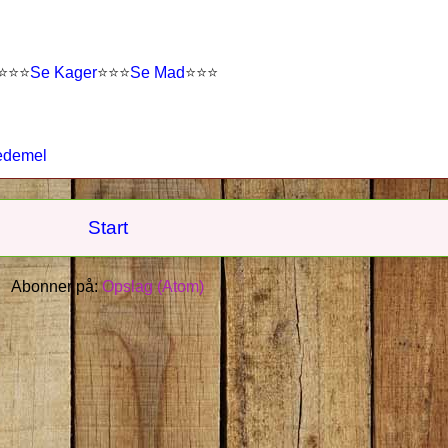
⭐
⭐
⭐
Se Kager
⭐
⭐
⭐
Se Mad
⭐⭐⭐
edemel
Start
Abonner på:
Opslag (Atom)