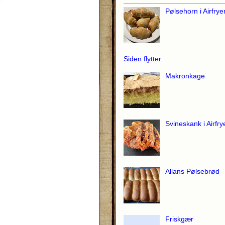
Pølsehorn i Airfrye
Siden flytter
Makronkage
Svineskank i Airfry
Allans Pølsebrød
Friskgær