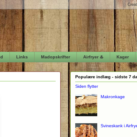
ød
Links
Madopskrifter
Airfryer ♨️
Kager
Populære indlæg - sidste 7 d
Siden flytter
Makronkage
Svineskank i Airfry