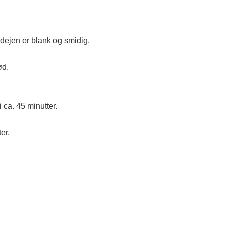
ejen er blank og smidig.
ød.
 ca. 45 minutter.
er.