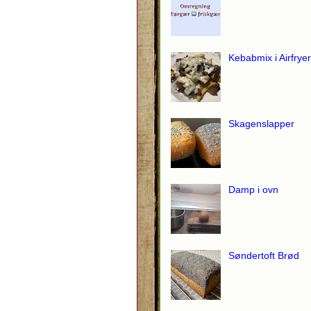
Kebabmix i Airfryer
Skagenslapper
Damp i ovn
Søndertoft Brød