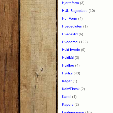
Hjerteform
(3)
HUL-Bageplade
(10)
Hul-Form
(4)
Hvedegluten
(1)
Hvedeklid
(6)
Hvedemel
(122)
Hvid hvede
(9)
Hvidkål
(3)
Hvidløg
(4)
Hørfrø
(43)
Kager
(1)
Kalv/Flæsk
(2)
Kanel
(1)
Kapers
(2)
kardemomme
(10)