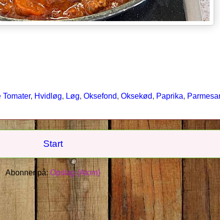
 Tomater
,
Hvidløg
,
Løg
,
Oksefond
,
Oksekød
,
Paprika
,
Parmesa
Start
Abonner på:
Opslag (Atom)