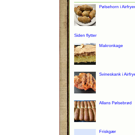
Pølsehorn i Airfrye
Siden flytter
Makronkage
Svineskank i Airfry
Allans Pølsebrød
Friskgær