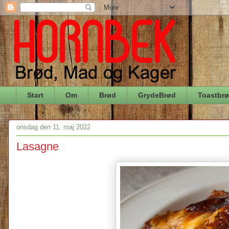
Start
Om
Brød
GrydeBrød
Toastbr
onsdag den 11. maj 2022
Lasagne