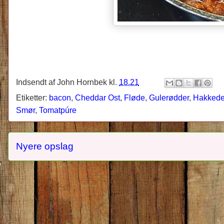
Indsendt af
John Hornbek
kl.
18.21
Etiketter:
bacon
,
Cheddar Ost
,
Fløde
,
Gulerødder
,
Hakkede
Smør
,
Tomatpúre
Nyere opslag