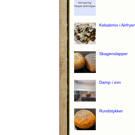
Kebabmix i Airfryer
Skagenslapper
Damp i ovn
Rundstykker