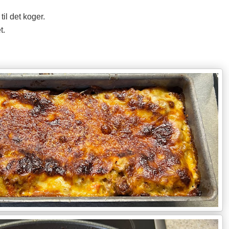
il det koger.
t.