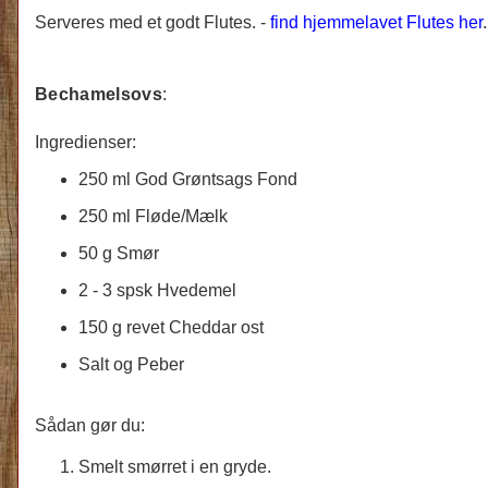
Serveres med et godt Flutes. -
find hjemmelavet Flutes her
.
Bechamelsovs
:
Ingredienser:
250 ml God Grøntsags Fond
250 ml Fløde/Mælk
50 g Smør
2 - 3 spsk Hvedemel
150 g revet Cheddar ost
Salt og Peber
Sådan gør du:
Smelt smørret i en gryde.