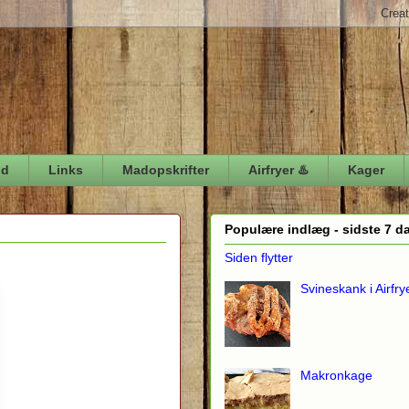
ød
Links
Madopskrifter
Airfryer ♨️
Kager
Populære indlæg - sidste 7 d
Siden flytter
Svineskank i Airfry
Makronkage