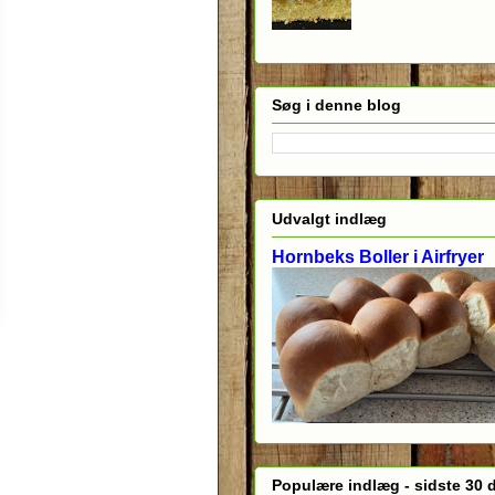
Søg i denne blog
Udvalgt indlæg
Hornbeks Boller i Airfryer
Populære indlæg - sidste 30 