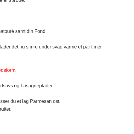
e er sprøde.
tpuré samt din Fond.
 lader det nu simre under svag varme et par timer.
ødsform
.
Kødsovs og Lasagneplader.
sser du et lag Parmesan ost.
utter.