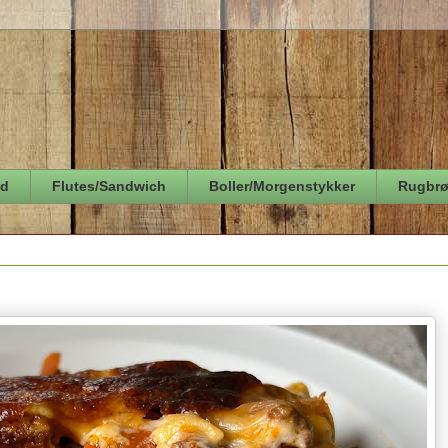
ød
Flutes/Sandwich
Boller/Morgenstykker
Rugbr