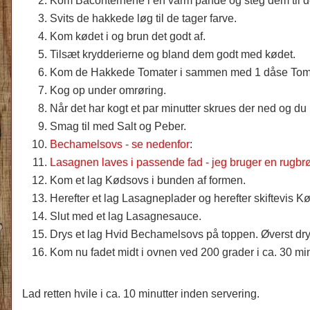
Kom Baconternene i en varm pande og steg dem til d
Svits de hakkede løg til de tager farve.
Kom kødet i og brun det godt af.
Tilsæt krydderierne og bland dem godt med kødet.
Kom de Hakkede Tomater i sammen med 1 dåse Toma
Kog op under omrøring.
Når det har kogt et par minutter skrues der ned og du
Smag til med Salt og Peber.
Bechamelsovs - se nedenfor
:
Lasagnen laves i passende fad - jeg bruger en rugbr
Kom et lag Kødsovs i bunden af formen.
Herefter et lag Lasagneplader og herefter skiftevis 
Slut med et lag Lasagnesauce.
Drys et lag Hvid Bechamelsovs på toppen. Øverst dry
Kom nu fadet midt i ovnen ved 200 grader i ca. 30 min
Lad retten hvile i ca. 10 minutter inden servering.