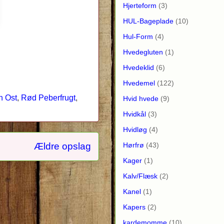
Hjerteform
(3)
HUL-Bageplade
(10)
Hul-Form
(4)
Hvedegluten
(1)
Hvedeklid
(6)
Hvedemel
(122)
n Ost
,
Rød Peberfrugt
,
Hvid hvede
(9)
Hvidkål
(3)
Hvidløg
(4)
Hørfrø
(43)
Ældre opslag
Kager
(1)
Kalv/Flæsk
(2)
Kanel
(1)
Kapers
(2)
kardemomme
(10)