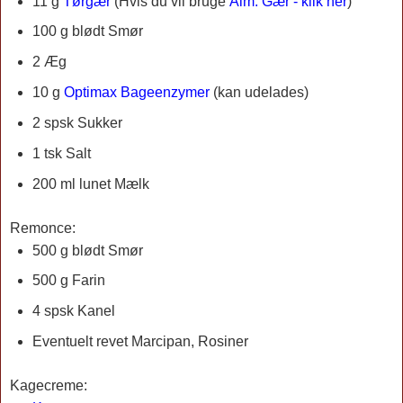
11 g
Tørgær
(
Hvis du vil bruge
Alm. Gær - klik her
)
100 g blødt Smør
2 Æg
10 g
Optimax Bageenzymer
(kan udelades)
2 spsk Sukker
1 tsk Salt
200 ml lunet Mælk
Remonce:
500 g blødt Smør
500 g Farin
4 spsk Kanel
Eventuelt revet Marcipan, Rosiner
Kagecreme: