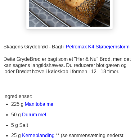
Skagens Grydebrød -
Bagt i
Petromax K4 Støbejernsform
.
Dette GrydeBrød er bagt som et "Her & Nu" Brød, men det
kan sagtens langtidshæves. Du reducerer blot gæren og
lader Brødet hæve i køleskab i formen i 12 - 18 timer.
Ingredienser:
225 g
Manitoba mel
50 g
Durum mel
5 g Salt
25 g
Kerneblanding
** (se sammensætning nederst i