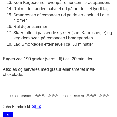
Kom Kagecremen ovenpå remoncen i bradepanden.
Rul nu den anden halvdel ud på bordet i et tyndt lag.
Smør resten af remoncen ud på dejen - helt ud i alle
hjørner.
Rul dejen sammen.
Skær rullen i passende stykker (som Kanelsnegle) og
læg dem oven på remoncen i bradepanden.
Lad Smørkagen efterhæve i ca. 30 minutter.
Bages ved 190 grader (varmluft) i ca. 20 minutter.
Afkøles og serveres med glasur eller smeltet mørk
chokolade.
🍞🍞🍞 🍰🍰🍰 🍔🍔🍔 🍕🍕🍕
🍞🍞🍞 🍰🍰🍰 🍔🍔🍔 🍕🍕🍕
John Hornbek
kl.
06.10
Del