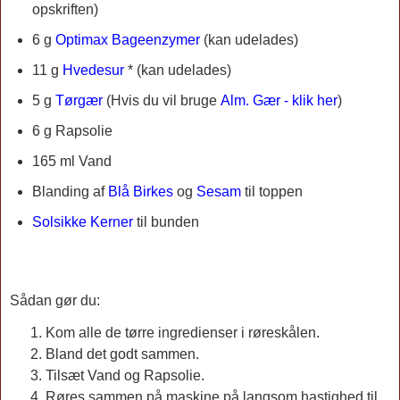
opskriften)
6 g
Optimax Bageenzymer
(kan udelades)
11 g
Hvedesur
* (kan udelades)
5 g
Tørgær
(
Hvis du vil bruge
Alm. Gær - klik her
)
6 g Rapsolie
165 ml Vand
Blanding af
Blå Birkes
og
Sesam
til toppen
Solsikke Kerner
til bunden
Sådan gør du:
Kom alle de tørre ingredienser i røreskålen.
Bland det godt sammen.
Tilsæt Vand og Rapsolie.
Røres sammen på maskine på langsom hastighed til