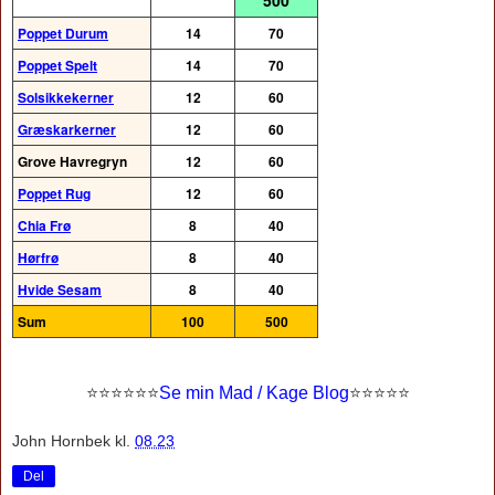
500
Poppet Durum
14
70
Poppet Spelt
14
70
Solsikkekerner
12
60
Græskarkerner
12
60
Grove Havregryn
12
60
Poppet Rug
12
60
Chia Frø
8
40
Hørfrø
8
40
Hvide Sesam
8
40
Sum
100
500
⭐
⭐⭐⭐
⭐
⭐
Se min Mad / Kage Blog
⭐
⭐
⭐⭐⭐
John Hornbek
kl.
08.23
Del