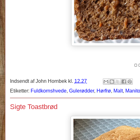
🍞
Indsendt af
John Hornbek
kl.
12.27
Etiketter:
Fuldkornshvede
,
Gulerødder
,
Hørfrø
,
Malt
,
Manit
Sigte Toastbrød