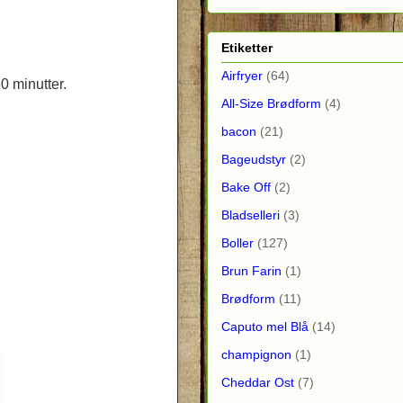
Etiketter
Airfryer
(64)
0 minutter.
All-Size Brødform
(4)
bacon
(21)
Bageudstyr
(2)
Bake Off
(2)
Bladselleri
(3)
Boller
(127)
Brun Farin
(1)
Brødform
(11)
Caputo mel Blå
(14)
champignon
(1)
Cheddar Ost
(7)