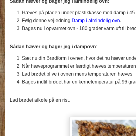
Sådan hæver og bager jeg i almindelig ovn
:
Hæves på pladen under plastikkasse med damp i 45 m
Følg denne vejledning
Damp i almindelig ovn
.
Bages nu i opvarmet ovn - 180 grader varmluft til brø
Sådan hæver og bager jeg i dampovn
:
Sæt nu din Brødform i
ovnen, hvor det nu hæver unde
Når hæveprogrammet er færdigt hæves temperaturen i 
Lad brødet blive i ovnen mens temperaturen hæves.
Bages indtil brødet har en kernetemperatur på 96 grad
Lad brødet afkøle på en rist.