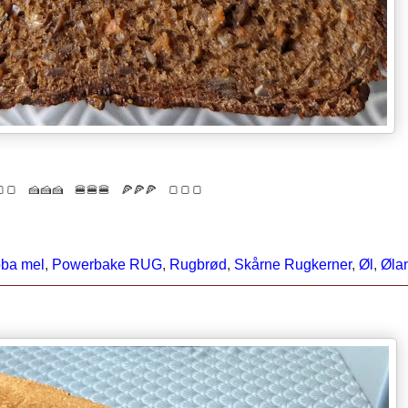
🍞🍞 🍰🍰🍰 🍔🍔🍔 🍕🍕🍕
🍞🍞🍞
oba mel
,
Powerbake RUG
,
Rugbrød
,
Skårne Rugkerner
,
Øl
,
Øla