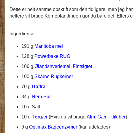
Dette er helt samme opskrift som den tidligere, men jeg h
hellere vil bruge Kerneblandingen gør du bare det. Ellers e
Ingredienser:
191 g
Manitoba mel
128 g
Powerbake RUG
106 g
Ølandshvedemel, Fintsigtet
100 g
Skårne Rugkerner
70 g
Hørfrø
34 g
Nem-Sur
10 g Salt
10 g
Tørgær
(Hvis du vil bruge
Alm. Gær - klik her
)
9 g
Optimax Bageenzymer
(kan udelades)