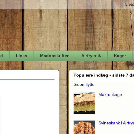
ød
Links
Madopskrifter
Airfryer ♨️
Kager
Populære indlæg - sidste 7 d
Siden flytter
Makronkage
Svineskank i Airfry