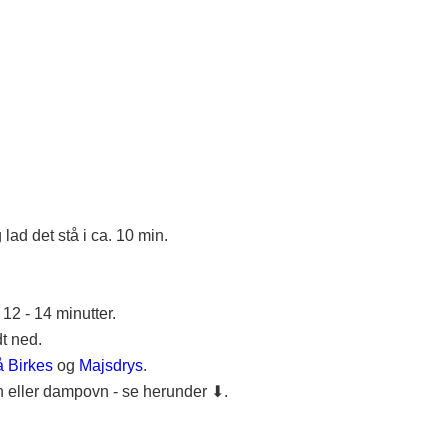
lad det stå i ca. 10 min.
12 - 14 minutter.
dt ned.
å Birkes
og
Majsdrys
.
 eller dampovn - se herunder ⬇.