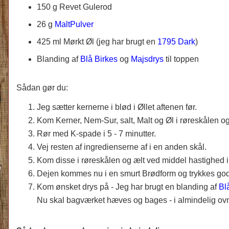
150 g Revet Gulerod
26 g
MaltPulver
425 ml
Mørkt Øl (jeg har brugt en
1795 Dark
)
Blanding af
Blå Birkes
og
Majsdrys
til toppen
Sådan gør du:
Jeg sætter kernerne i blød i Øllet aftenen før.
Kom Kerner, Nem-Sur, salt, Malt og Øl i røreskålen og 
Rør med K-spade i 5 - 7 minutter.
Vej resten af ingredienserne af i en anden skål.
Kom disse i røreskålen og ælt ved middel hastighed i 
Dejen kommes nu i en smurt Brødform og trykkes go
Kom ønsket drys på - Jeg har brugt en blanding af
Bl
Nu skal bagværket hæves og bages - i almindelig ovn