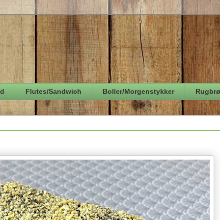
ød
Flutes/Sandwich
Boller/Morgenstykker
Rugbr