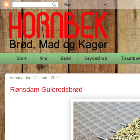
Start
Om
Brød
GrydeBrød
Toastbr
søndag den 27. marts 2022
Rønsdam Gulerodsbrød