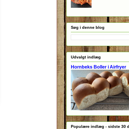
Søg i denne blog
Udvalgt indlæg
Hornbeks Boller i Airfryer
Populære indlæg - sidste 30 