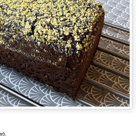
er)
.