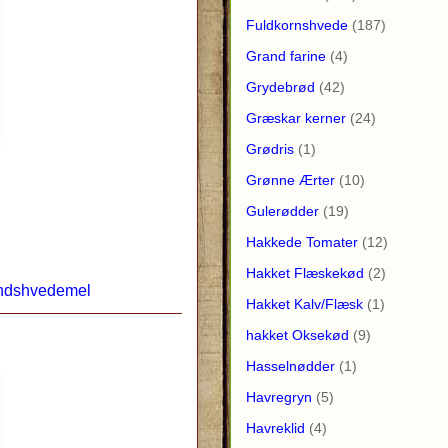
Fuldkornshvede
(187)
Grand farine
(4)
Grydebrød
(42)
Græskar kerner
(24)
Grødris
(1)
Grønne Ærter
(10)
Gulerødder
(19)
Hakkede Tomater
(12)
Hakket Flæskekød
(2)
ndshvedemel
Hakket Kalv/Flæsk
(1)
hakket Oksekød
(9)
Hasselnødder
(1)
Havregryn
(5)
Havreklid
(4)