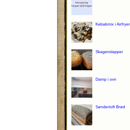
Kebabmix i Airfryer
Skagenslapper
Damp i ovn
Søndertoft Brød