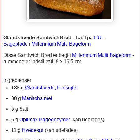
Ølandshvede SandwichBrød
-
Bagt på
HUL-
Bageplade
i
Millennium Multi Bageform
Disse Sandwich Brød er bagt i
Millennium Multi Bageform
-
rummene er indstillet til 9 x 16,5 cm.
Ingredienser:
188 g
Ølandshvede, Fintsigtet
88 g
Manitoba mel
5 g Salt
6 g
Optimax Bageenzymer
(kan udelades)
11 g
Hvedesur
(kan udelades)