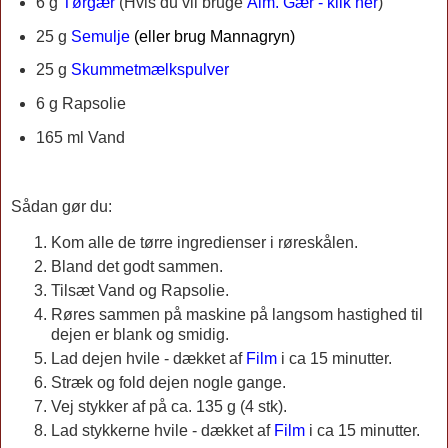
6 g
Tørgær
(Hvis du vil bruge
Alm. Gær - klik her
)
25 g
Semulje
(eller brug Mannagryn)
25 g
Skummetmælkspulver
6 g Rapsolie
165 ml Vand
Sådan gør du:
Kom alle de tørre ingredienser i røreskålen.
Bland det godt sammen.
Tilsæt Vand og Rapsolie.
Røres sammen på maskine på langsom hastighed til
dejen er blank og smidig.
Lad dejen hvile - dækket af
Film
i ca 15 minutter.
Stræk og fold dejen nogle gange.
Vej stykker af på ca. 135 g (4 stk).
Lad stykkerne hvile - dækket af
Film
i ca 15 minutter.