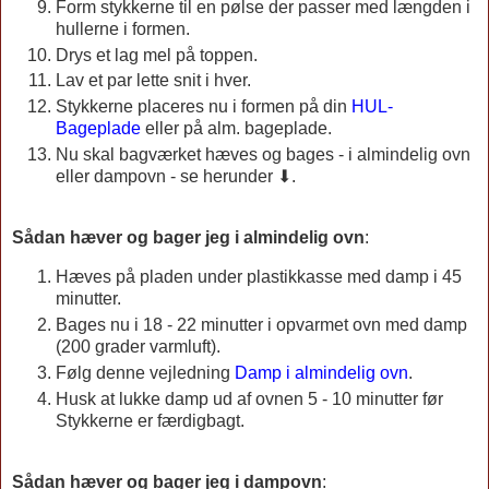
Form stykkerne til en pølse der passer med længden i
hullerne i formen.
Drys et lag mel på toppen.
Lav et par lette snit i hver.
Stykkerne placeres nu i formen på din
HUL-
Bageplade
eller på alm. bageplade.
Nu skal bagværket hæves og bages - i almindelig ovn
eller dampovn - se herunder ⬇.
Sådan hæver og bager jeg i almindelig ovn
:
Hæves på pladen under plastikkasse med damp i 45
minutter.
Bages nu i 18 - 22 minutter i opvarmet ovn med damp
(200 grader varmluft).
Følg denne vejledning
Damp i almindelig ovn
.
Husk at lukke damp ud af ovnen 5 - 10 minutter før
Stykkerne er færdigbagt.
Sådan hæver og bager jeg i dampovn
: