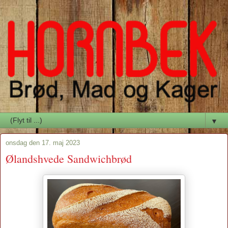
▼
onsdag den 17. maj 2023
Ølandshvede Sandwichbrød