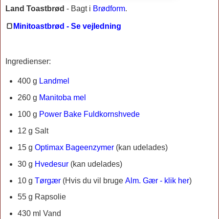
Land Toastbrød
-
Bagt i
Brødform
.
🍞
Minitoastbrød - Se vejledning
Ingredienser:
400 g
Landmel
260 g
Manitoba mel
100 g
Power Bake Fuldkornshvede
12 g Salt
15 g
Optimax Bageenzymer
(kan udelades)
30 g
Hvedesur
(kan udelades)
10 g
Tørgær
(Hvis du vil bruge
Alm. Gær - klik her
)
55 g Rapsolie
430 ml Vand