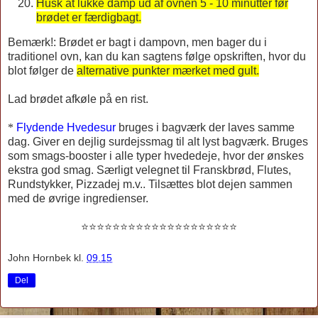
Husk at lukke damp ud af ovnen 5 - 10 minutter før
brødet er færdigbagt.
Bemærk!: Brødet er bagt i dampovn, men bager du i
traditionel ovn, kan du kan sagtens følge opskriften, hvor du
blot følger de
alternative punkter mærket med gult.
Lad brødet afkøle på en rist.
*
Flydende Hvedesur
bruges i bagværk der laves samme
dag. Giver
en dejlig surdejssmag til alt lyst bagværk. Bruges
som smags-booster i alle typer hvededeje, hvor der ønskes
ekstra god smag. Særligt velegnet til Franskbrød, Flutes,
Rundstykker, Pizzadej m.v.. Tilsættes blot dejen sammen
med de øvrige ingredienser.
⭐
⭐
⭐
⭐
⭐
⭐
⭐
⭐
⭐
⭐
⭐
⭐
⭐
⭐
⭐
⭐
⭐
⭐
⭐
⭐
John Hornbek
kl.
09.15
Del