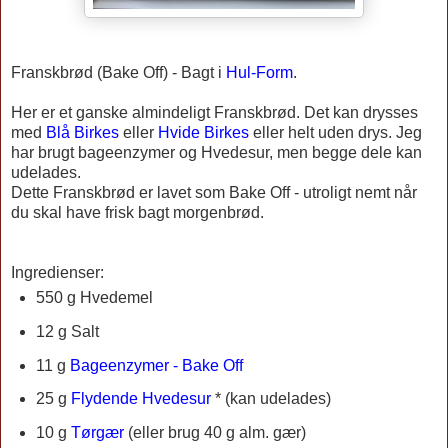
Franskbrød (Bake Off) -
Bagt i
Hul-Form
.
Her er et ganske almindeligt Franskbrød. Det kan drysses
med
Blå Birkes
eller
Hvide Birkes
eller helt uden drys. Jeg
har brugt bageenzymer og Hvedesur, men begge dele kan
udelades.
Dette Franskbrød er lavet som Bake Off - utroligt nemt når
du skal have frisk bagt morgenbrød.
Ingredienser:
550 g Hvedemel
12 g Salt
11 g
Bageenzymer - Bake Off
25 g
Flydende Hvedesur
* (kan udelades)
10 g
Tørgær
(eller brug 40 g alm. gær)