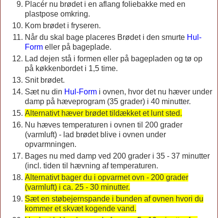
Placér nu brødet i en aflang foliebakke med en
plastpose omkring.
Kom brødet i fryseren.
Når du skal bage placeres Brødet i den smurte
Hul-
Form
eller på bageplade.
Lad dejen stå i formen eller på bagepladen og tø op
på køkkenbordet i 1,5 time.
Snit brødet.
Sæt nu din
Hul-Form
i ovnen, hvor det nu hæver under
damp på hæveprogram (35 grader) i 40 minutter.
Alternativt hæver brødet tildækket et lunt sted.
Nu hæves temperaturen i ovnen til 200 grader
(varmluft) - lad brødet blive i ovnen under
opvarmningen.
Bages nu med damp ved 200 grader i 35 - 37 minutter
(incl. tiden til hævning af temperaturen.
Alternativt bager du i opvarmet ovn - 200 grader
(varmluft) i ca. 25 - 30 minutter.
Sæt en støbejernspande i bunden af ovnen hvori du
kommer et skvæt kogende vand.