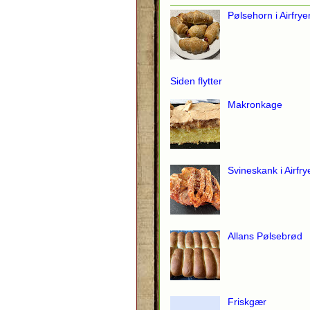
Pølsehorn i Airfrye
Siden flytter
Makronkage
Svineskank i Airfry
Allans Pølsebrød
Friskgær