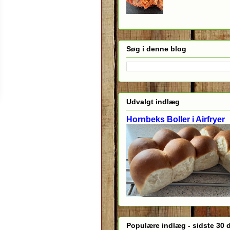
Søg i denne blog
Udvalgt indlæg
Hornbeks Boller i Airfryer
Populære indlæg - sidste 30 