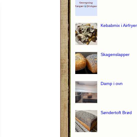
Kebabmix i Airfryer
Skagenslapper
Damp i ovn
Søndertoft Brød