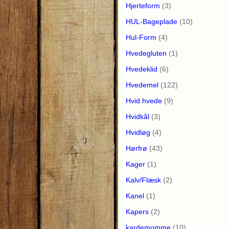
Hjerteform
(3)
HUL-Bageplade
(10)
Hul-Form
(4)
Hvedegluten
(1)
Hvedeklid
(6)
Hvedemel
(122)
Hvid hvede
(9)
Hvidkål
(3)
Hvidløg
(4)
Hørfrø
(43)
Kager
(1)
Kalv/Flæsk
(2)
Kanel
(1)
Kapers
(2)
kardemomme
(10)