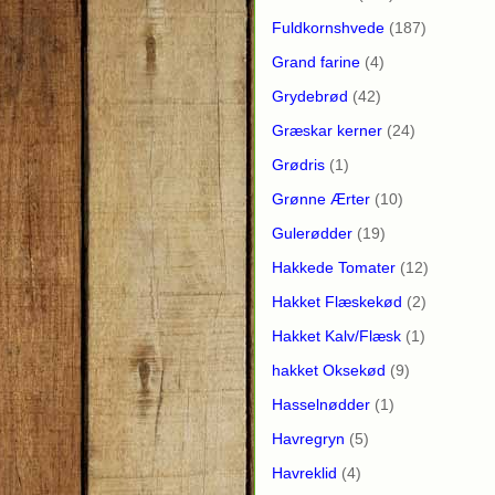
Fuldkornshvede
(187)
Grand farine
(4)
Grydebrød
(42)
Græskar kerner
(24)
Grødris
(1)
Grønne Ærter
(10)
Gulerødder
(19)
Hakkede Tomater
(12)
Hakket Flæskekød
(2)
Hakket Kalv/Flæsk
(1)
hakket Oksekød
(9)
Hasselnødder
(1)
Havregryn
(5)
Havreklid
(4)