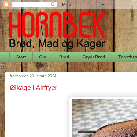
Start
Om
Brød
GrydeBrød
Toastbr
fredag den 29. marts 2024
Ølkage i Airfryer