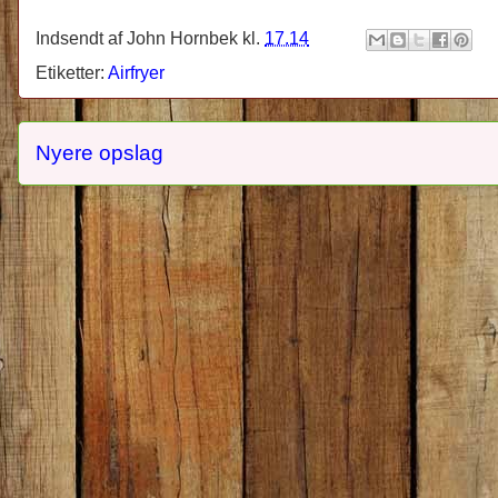
Indsendt af
John Hornbek
kl.
17.14
Etiketter:
Airfryer
Nyere opslag