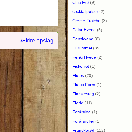
Chia Frø
(9)
cocktailpølser
(2)
Creme Fraiche
(3)
Dalar Hvede
(5)
Danskvand
(8)
Ældre opslag
Durummel
(85)
Feriki Hvede
(2)
Fiskefilet
(1)
Flutes
(29)
Flutes Form
(1)
Flæskesteg
(2)
Fløde
(11)
Forårsløg
(1)
Forårsruller
(1)
Franskbrød
(112)