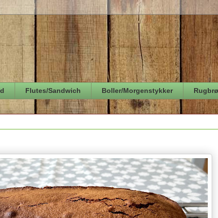
ød
Flutes/Sandwich
Boller/Morgenstykker
Rugbr