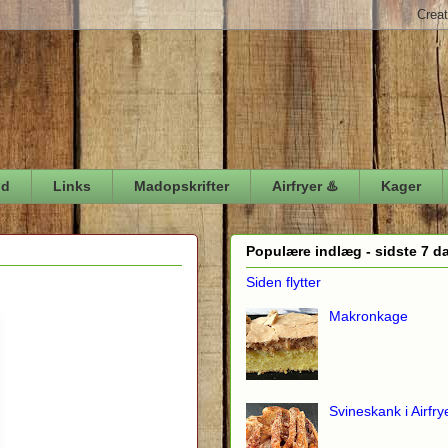
ød
Links
Madopskrifter
Airfryer ♨️
Kager
Populære indlæg - sidste 7 d
Siden flytter
Makronkage
Svineskank i Airfry