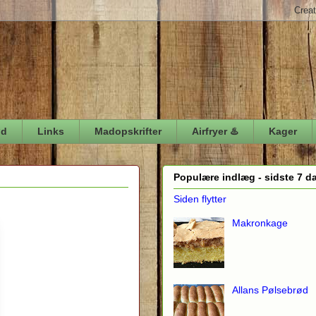
ød
Links
Madopskrifter
Airfryer ♨️
Kager
Populære indlæg - sidste 7 d
Siden flytter
Makronkage
Allans Pølsebrød