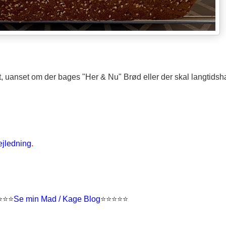
et, uanset om der bages "Her & Nu" Brød eller der skal langtidsh
ejledning
.
⭐
⭐
⭐
Se min Mad / Kage Blog
⭐
⭐
⭐⭐⭐