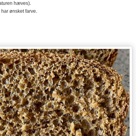
raturen hæves).
 har ønsket farve.