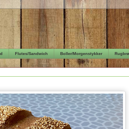
ød
Flutes/Sandwich
Boller/Morgenstykker
Rugbr