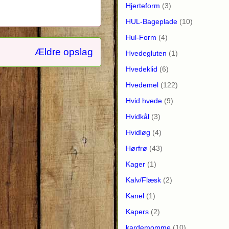
Hjerteform
(3)
HUL-Bageplade
(10)
Hul-Form
(4)
Ældre opslag
Hvedegluten
(1)
Hvedeklid
(6)
Hvedemel
(122)
Hvid hvede
(9)
Hvidkål
(3)
Hvidløg
(4)
Hørfrø
(43)
Kager
(1)
Kalv/Flæsk
(2)
Kanel
(1)
Kapers
(2)
kardemomme
(10)