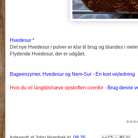
Hvedesur
*
Det nye Hvedesur i pulver er klar til brug og blandes i mel
Flydende Hvedesur, der er udgået.
Bageenzymer, Hvedesur og Nem-Sur - En kort vejledning
Hvis du vil langtidshæve opskriften ovenfor -
Brug denne v
⭐
⭐⭐
Indsendt af
John Hornbek
kl.
08.25