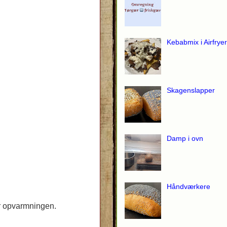
Kebabmix i Airfryer
Skagenslapper
Damp i ovn
Håndværkere
er opvarmningen.