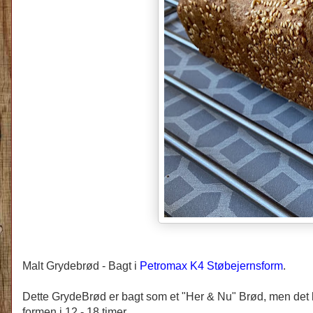
Malt Grydebrød -
Bagt i
Petromax K4 Støbejernsform
.
Dette GrydeBrød er bagt som et "Her & Nu" Brød, men det 
formen i 12 - 18 timer.