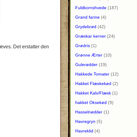
Fuldkornshvede
(187)
Grand farine
(4)
Grydebrød
(42)
Græskar kerner
(24)
Grødris
(1)
æves. Det erstatter den
Grønne Ærter
(10)
Gulerødder
(19)
Hakkede Tomater
(12)
Hakket Flæskekød
(2)
Hakket Kalv/Flæsk
(1)
hakket Oksekød
(9)
Hasselnødder
(1)
Havregryn
(5)
Havreklid
(4)