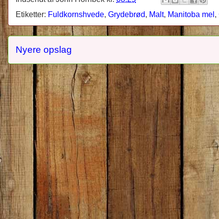
Etiketter:
Fuldkornshvede
,
Grydebrød
,
Malt
,
Manitoba mel
,
Nyere opslag