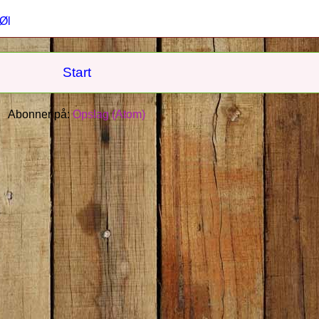
Øl
Start
Abonner på:
Opslag (Atom)