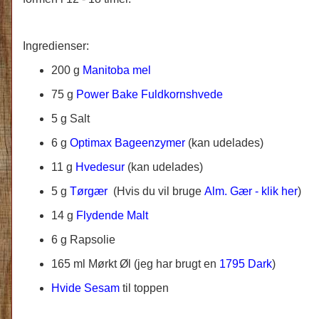
Ingredienser:
200 g
Manitoba mel
75 g
Power Bake Fuldkornshvede
5 g Salt
6 g
Optimax Bageenzymer
(kan udelades)
11 g
Hvedesur
(kan udelades)
5 g
Tørgær
(Hvis du vil bruge
Alm. Gær - klik her
)
14 g
Flydende Malt
6 g Rapsolie
165 ml
Mørkt Øl (jeg har brugt en
1795 Dark
)
Hvide Sesam
til toppen