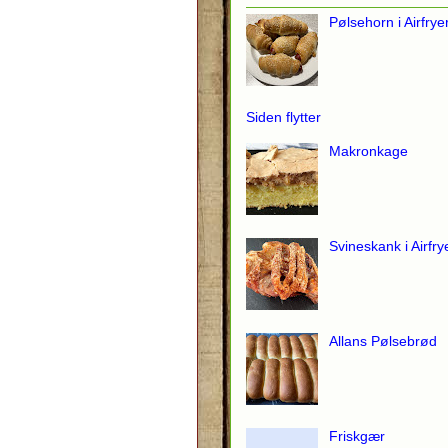
Pølsehorn i Airfrye
Siden flytter
Makronkage
Svineskank i Airfry
Allans Pølsebrød
Friskgær