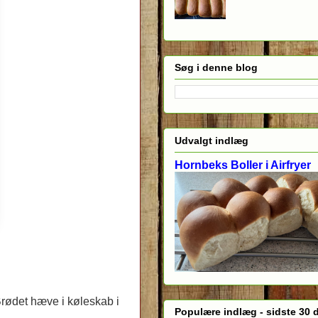
Søg i denne blog
Udvalgt indlæg
Hornbeks Boller i Airfryer
rødet hæve i køleskab i
Populære indlæg - sidste 30 