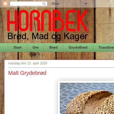
Start
Om
Brød
GrydeBrød
Toastbr
mandag den 13. april 2020
Malt Grydebrød