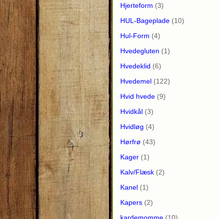
Hjerteform
(3)
HUL-Bageplade
(10)
Hul-Form
(4)
Hvedegluten
(1)
Hvedeklid
(6)
Hvedemel
(122)
Hvid hvede
(9)
Hvidkål
(3)
Hvidløg
(4)
Hørfrø
(43)
Kager
(1)
Kalv/Flæsk
(2)
Kanel
(1)
Kapers
(2)
kardemomme
(10)