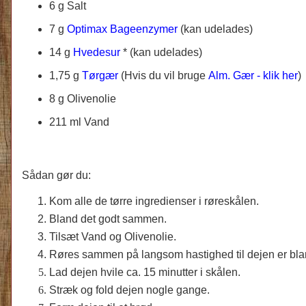
6 g Salt
7 g
Optimax Bageenzymer
(kan udelades)
14 g
Hvedesur
* (kan udelades)
1,75 g
Tørgær
(Hvis du vil bruge
Alm. Gær - klik her
)
8 g Olivenolie
211 ml Vand
Sådan gør du:
Kom alle de tørre ingredienser i røreskålen.
Bland det godt sammen.
Tilsæt Vand og Olivenolie.
Røres sammen på langsom hastighed til dejen er bla
Lad dejen hvile ca. 15 minutter i skålen.
Stræk og fold dejen nogle gange.