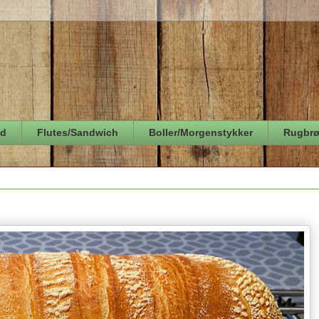
ød
Flutes/Sandwich
Boller/Morgenstykker
Rugbr