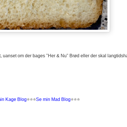
et, uanset om der bages "Her & Nu" Brød eller der skal langtidsh
in Kage Blog
⭐
⭐
⭐
Se min Mad Blog
⭐⭐⭐