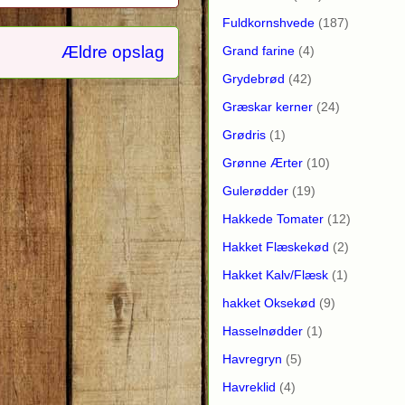
Fuldkornshvede
(187)
Ældre opslag
Grand farine
(4)
Grydebrød
(42)
Græskar kerner
(24)
Grødris
(1)
Grønne Ærter
(10)
Gulerødder
(19)
Hakkede Tomater
(12)
Hakket Flæskekød
(2)
Hakket Kalv/Flæsk
(1)
hakket Oksekød
(9)
Hasselnødder
(1)
Havregryn
(5)
Havreklid
(4)