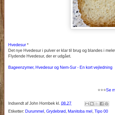
Hvedesur
*
Det nye Hvedesur i pulver er klar til brug og blandes i mel
Flydende Hvedesur, der er udgået.
Bageenzymer, Hvedesur og Nem-Sur - En kort vejledning
⭐
⭐
⭐
Se m
Indsendt af
John Hornbek
kl.
08.27
Etiketter:
Durummel
,
Grydebrød
,
Manitoba mel
,
Tipo 00