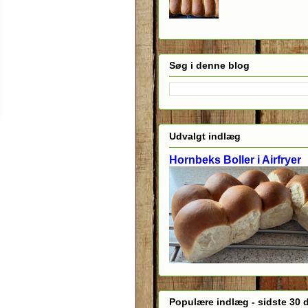
Søg i denne blog
Udvalgt indlæg
Hornbeks Boller i Airfryer
Populære indlæg - sidste 30 