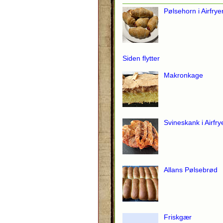
Pølsehorn i Airfrye
Siden flytter
Makronkage
Svineskank i Airfry
Allans Pølsebrød
Friskgær