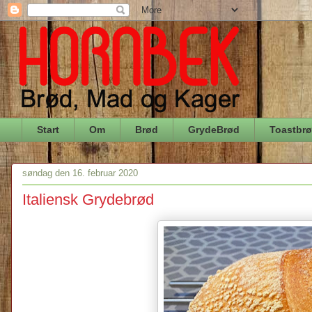
Start
Om
Brød
GrydeBrød
Toastbr
søndag den 16. februar 2020
Italiensk Grydebrød