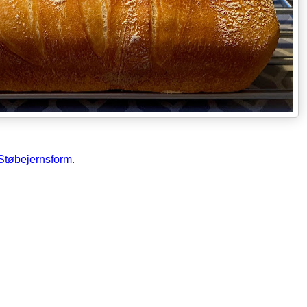
Støbejernsform
.