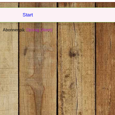
Start
Abonner på:
Opslag (Atom)