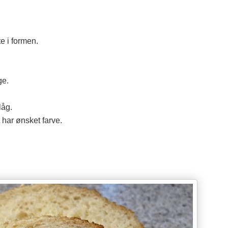
 i formen.
ge.
låg.
 har ønsket farve.