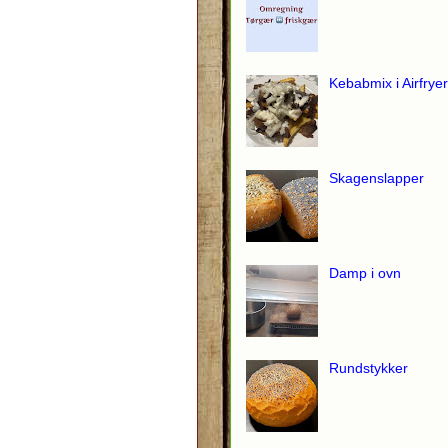
Kebabmix i Airfryer
Skagenslapper
Damp i ovn
Rundstykker