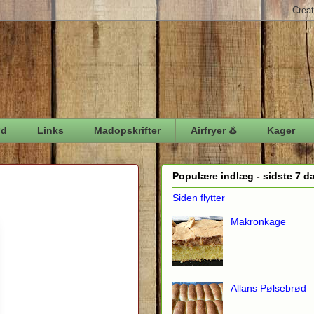
ød
Links
Madopskrifter
Airfryer ♨️
Kager
Populære indlæg - sidste 7 d
Siden flytter
Makronkage
Allans Pølsebrød