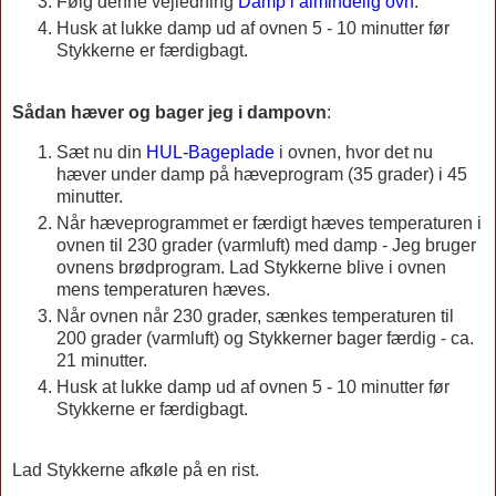
Følg denne vejledning
Damp i almindelig ovn
.
Husk at lukke damp ud af ovnen 5 - 10 minutter før
Stykkerne er færdigbagt.
Sådan hæver og bager jeg i dampovn
:
Sæt nu din
HUL-Bageplade
i ovnen, hvor det nu
hæver under damp på hæveprogram (35 grader) i 45
minutter.
Når hæveprogrammet er færdigt hæves temperaturen i
ovnen til 230 grader (varmluft) med damp - Jeg bruger
ovnens brødprogram. Lad Stykkerne blive i ovnen
mens temperaturen hæves.
Når ovnen når 230 grader, sænkes temperaturen til
200 grader (varmluft) og Stykkerner bager færdig - ca.
21 minutter.
Husk at lukke damp ud af ovnen 5 - 10 minutter før
Stykkerne er færdigbagt.
Lad Stykkerne afkøle på en rist.