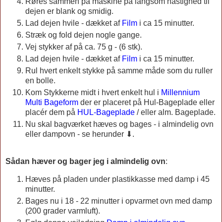
Røres sammen på maskine på langsom hastighed til
dejen er blank og smidig.
Lad dejen hvile - dækket af
Film
i ca 15 minutter.
Stræk og fold dejen nogle gange.
Vej stykker af på ca. 75 g - (6 stk).
Lad dejen hvile - dækket af
Film
i ca 15 minutter.
Rul hvert enkelt stykke på samme måde som du ruller
en bolle.
Kom Stykkerne midt i hvert enkelt hul i
Millennium
Multi Bageform
der er placeret på Hul-Bageplade eller
placér dem på
HUL-Bageplade
/ eller alm. Bageplade.
Nu skal bagværket hæves og bages - i almindelig ovn
eller dampovn - se herunder ⬇.
Sådan hæver og bager jeg i almindelig ovn
:
Hæves på pladen under plastikkasse med damp i 45
minutter.
Bages nu i 18 - 22 minutter i opvarmet ovn med damp
(200 grader varmluft).