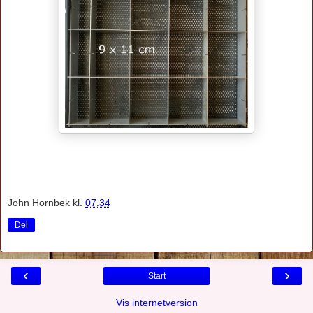
John Hornbek
kl.
07.34
Del
‹
›
Start
Vis internetversion