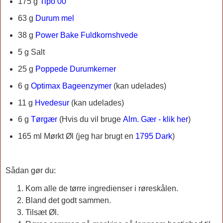
175 g
Tipo 00
63 g
Durum mel
38 g
Power Bake Fuldkornshvede
5 g Salt
25 g
Poppede Durumkerner
6 g
Optimax Bageenzymer
(kan udelades)
11 g
Hvedesur
(kan udelades)
6 g
Tørgær
(Hvis du vil bruge
Alm. Gær - klik her
)
165 ml
Mørkt Øl (jeg har brugt en
1795 Dark
)
Sådan gør du:
Kom alle de tørre ingredienser i røreskålen.
Bland det godt sammen.
Tilsæt Øl.