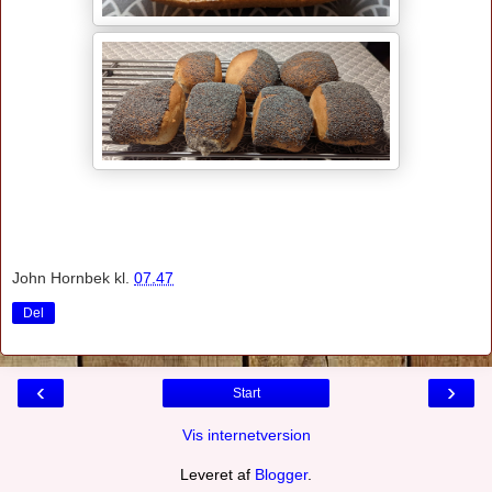
John Hornbek
kl.
07.47
Del
‹
›
Start
Vis internetversion
Leveret af
Blogger
.