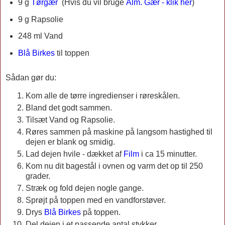
9 g
Tørgær
(
Hvis du vil bruge
Alm. Gær - klik her
)
9 g
Rapsolie
248 ml Vand
Blå Birkes
til toppen
Sådan gør du:
Kom alle de tørre ingredienser i røreskålen.
Bland det godt sammen.
Tilsæt Vand og Rapsolie.
Røres sammen på maskine på langsom hastighed til
dejen er blank og smidig.
Lad dejen hvile - dækket af
Film
i ca 15 minutter.
Kom nu dit bagestål i ovnen og varm det op til 250
grader.
Stræk og fold dejen nogle gange.
Sprøjt på toppen med en vandforstøver.
Drys
Blå Birkes
på toppen.
Del dejen i et passende antal stykker.