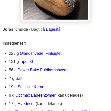
Joras Knolde
-
Bagt på
Bagestål
.
Ingredienser:
225 g
Ølandshvede, Fintsigtet
131 g
Tipo 00
56 g
Power Bake Fuldkornshvede
7 g Salt
19 g
Solsikke Kerner
8 g
Optimax Bageenzymer
(kan udelades)
17 g
Hvedesur
(kan udelades)