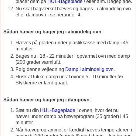
placér dem på
HUL-Bageplade
/ eller alm. Bageplade.
Nu skal bagværket hæves og bages - i almindelig ovn
eller dampovn - se herunder ⬇.
Sådan hæver og bager jeg i almindelig ovn
:
Hæves på pladen under plastikkasse med damp i 45
minutter.
Bages nu i 18 - 22 minutter i opvarmet ovn med damp
(200 grader varmluft).
Følg denne vejledning
Damp i almindelig ovn
.
Husk at lukke damp ud af ovnen 5 - 10 minutter før
Stykkerne er færdigbagt.
Sådan hæver og bager jeg i dampovn
:
Sæt nu din
HUL-Bageplade
i ovnen, hvor det nu
hæver under damp på hæveprogram (35 grader) i 45
minutter.
Når hæveprogrammet er færdigt hæves temperaturen i
ovnen til 230 grader (varmluft) med damp - Jeg bruger