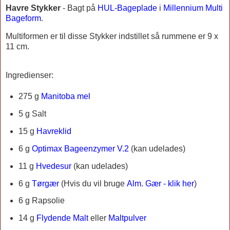
Havre Stykker
-
Bagt på
HUL-Bageplade
i
Millennium Multi
Bageform
.
Multiformen er til disse Stykker indstillet så rummene er 9 x
11 cm.
Ingredienser:
275 g
Manitoba mel
5 g Salt
15 g
Havreklid
6 g
Optimax Bageenzymer V.2
(kan udelades)
11 g
Hvedesur
(kan udelades)
6 g
Tørgær
(
Hvis du vil bruge
Alm. Gær - klik her
)
6 g Rapsolie
14 g
Flydende Malt
eller
Maltpulver