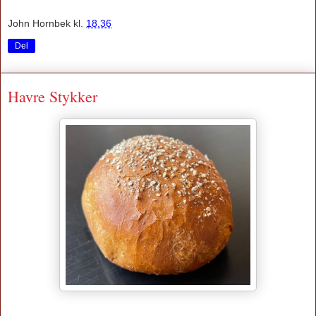
John Hornbek
kl.
18.36
Del
Havre Stykker