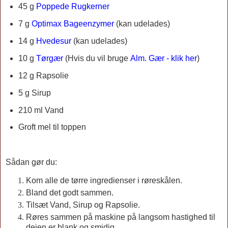
45 g
Poppede Rugkerner
7 g
Optimax Bageenzymer
(kan udelades)
14 g
Hvedesur
(kan udelades)
10 g
Tørgær
(Hvis du vil bruge
Alm. Gær - klik her
)
12 g Rapsolie
5 g Sirup
210 ml Vand
Groft mel til toppen
Sådan gør du:
Kom alle de tørre ingredienser i røreskålen.
Bland det godt sammen.
Tilsæt Vand, Sirup og Rapsolie.
Røres sammen på maskine på langsom hastighed til
dejen er blank og smidig.