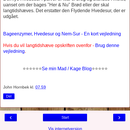
uanset om der bages "Her & Nu" Brød eller der skal
langtidshæves. Det erstatter den Flydende Hvedesur, der er
udgået.
Bageenzymer, Hvedesur og Nem-Sur - En kort vejledning
Hvis du vil langtidshæve opskriften ovenfor -
Brug denne
vejledning
.
⭐
⭐⭐⭐
⭐
⭐
Se min Mad / Kage Blog
⭐
⭐
⭐⭐⭐
John Hornbek
kl.
07.59
Del
‹
›
Start
Vis internetversion