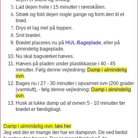
Lad dejen hvile i 15 minutter i røreskålen.
Stræk og fold dejen nogle gange og form den til et
brød.
Drys et lag mel på toppen.
Snit brødet.
Brødet placeres nu på
HUL-Bageplade
,
eller på
almindelig bageplade.
Nu skal bagværket hæves.
Hæves på pladen under plastikkasse i 40 - 45
minutter. Følg denne vejledning:
Damp i almindelig
ovn
.
Bages nu i 27 - 30 minutter i opvarmet ovn (200 grader
(varmluft), - følg denne vejledning:
Damp i almindelig
ovn
.
Husk at lukke damp ud af ovnen 5 - 10 minutter før
brødet er færdigbagt.
Damp i almindelig ovn:
læs her
Jeg ved der er mange der har en dampovn. De ved bedst