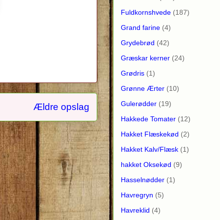
Fuldkornshvede
(187)
Grand farine
(4)
Grydebrød
(42)
Græskar kerner
(24)
Grødris
(1)
Grønne Ærter
(10)
Gulerødder
(19)
Ældre opslag
Hakkede Tomater
(12)
Hakket Flæskekød
(2)
Hakket Kalv/Flæsk
(1)
hakket Oksekød
(9)
Hasselnødder
(1)
Havregryn
(5)
Havreklid
(4)