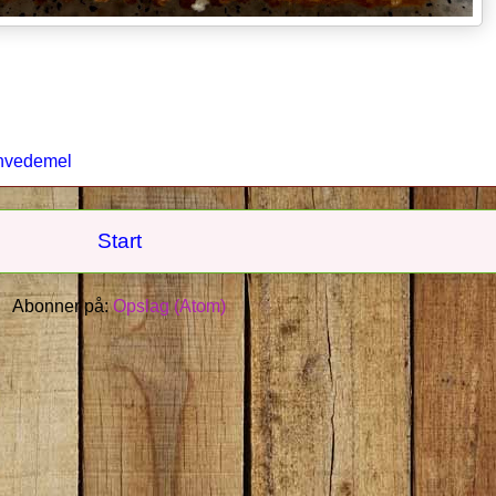
hvedemel
Start
Abonner på:
Opslag (Atom)