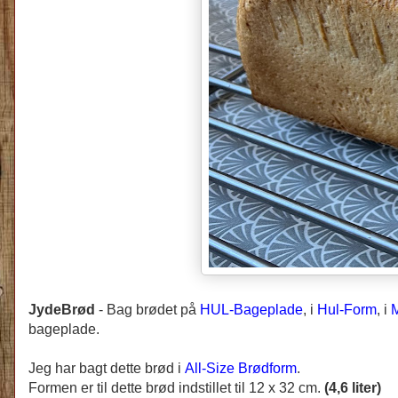
JydeBrød
-
Bag brødet på
HUL-Bageplade
, i
Hul-Form
, i
M
bageplade.
Jeg har bagt dette brød i
All-Size Brødform
.
Formen er til dette brød indstillet til 12 x 32 cm.
(4,6 liter)