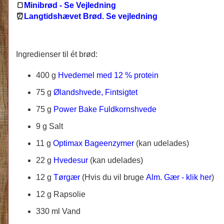
🍞
Minibrød - Se Vejledning
⏰
Langtidshævet Brød. Se vejledning
Ingredienser til ét brød:
400 g
Hvedemel med 12 % protein
75 g
Ølandshvede, Fintsigtet
75 g
Power Bake Fuldkornshvede
9 g Salt
11 g
Optimax Bageenzymer
(kan udelades)
22 g
Hvedesur
(kan udelades)
12 g
Tørgær
(Hvis du vil bruge
Alm. Gær - klik her
)
12 g Rapsolie
330 ml Vand