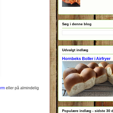
Søg i denne blog
Udvalgt indlæg
Hornbeks Boller i Airfryer
orm
eller på almindelig
Populære indlæg - sidste 30 