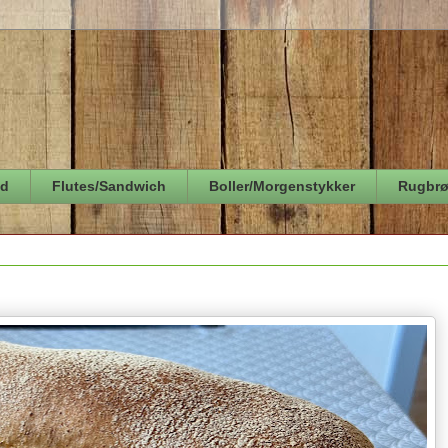
ød
Flutes/Sandwich
Boller/Morgenstykker
Rugbr