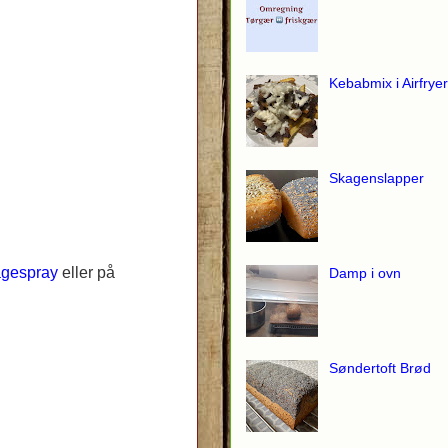
Kebabmix i Airfryer
Skagenslapper
gespray
eller på
Damp i ovn
Søndertoft Brød