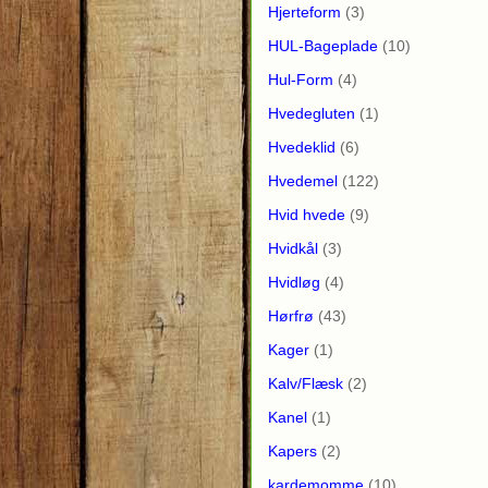
Hjerteform
(3)
HUL-Bageplade
(10)
Hul-Form
(4)
Hvedegluten
(1)
Hvedeklid
(6)
Hvedemel
(122)
Hvid hvede
(9)
Hvidkål
(3)
Hvidløg
(4)
Hørfrø
(43)
Kager
(1)
Kalv/Flæsk
(2)
Kanel
(1)
Kapers
(2)
kardemomme
(10)