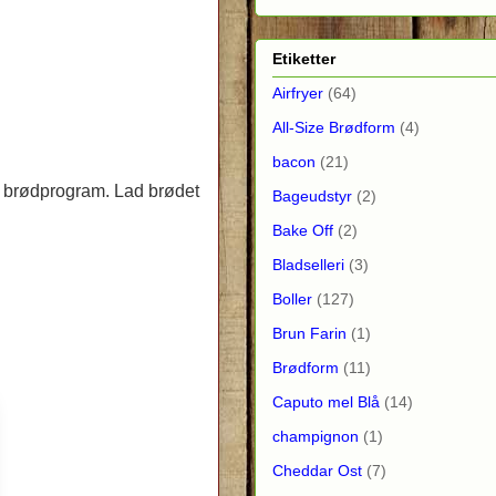
Etiketter
Airfryer
(64)
All-Size Brødform
(4)
bacon
(21)
s brødprogram. Lad brødet
Bageudstyr
(2)
Bake Off
(2)
Bladselleri
(3)
Boller
(127)
Brun Farin
(1)
Brødform
(11)
Caputo mel Blå
(14)
champignon
(1)
Cheddar Ost
(7)