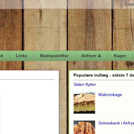
ød
Links
Madopskrifter
Airfryer ♨️
Kager
Populære indlæg - sidste 7 d
Siden flytter
Makronkage
Svineskank i Airfry