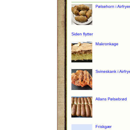
Pølsehorn i Airfrye
Siden flytter
Makronkage
Svineskank i Airfry
Allans Pølsebrød
Friskgær