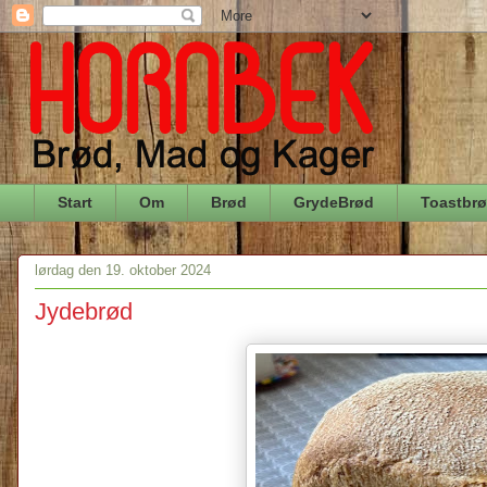
Start
Om
Brød
GrydeBrød
Toastbr
lørdag den 19. oktober 2024
Jydebrød