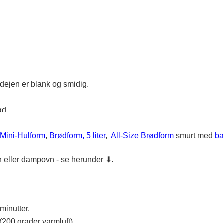
ejen er blank og smidig.
ød.
Mini-Hulform
,
Brødform, 5 liter
,
All-Size Brødform
smurt med
ba
 eller dampovn - se herunder ⬇.
inutter.
200 grader varmluft).