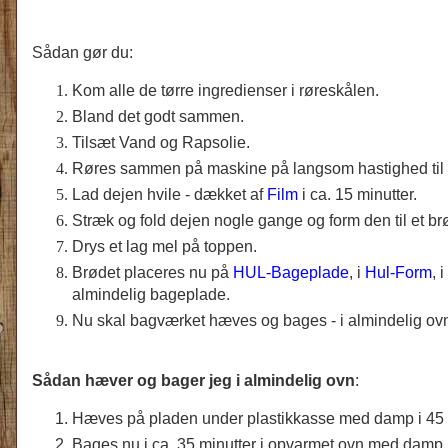
Sådan gør du:
Kom alle de tørre ingredienser i røreskålen.
Bland det godt sammen.
Tilsæt Vand og Rapsolie.
Røres sammen på maskine på langsom hastighed til d
Lad dejen hvile - dækket af
Film
i ca. 15 minutter.
Stræk og fold dejen nogle gange og form den til et br
Drys et lag mel på toppen.
Brødet placeres nu på
HUL-Bageplade
, i
Hul-Form
, i
almindelig bageplade.
Nu skal bagværket hæves og bages - i almindelig ovn
Sådan hæver og bager jeg i almindelig ovn
:
Hæves på pladen under plastikkasse med damp i 45 m
Bages nu i ca. 35 minutter i opvarmet ovn med damp (