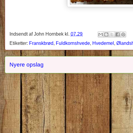
Indsendt af
John Hornbek
kl.
07.29
Etiketter:
Franskbrød
,
Fuldkornshvede
,
Hvedemel
,
Ølands
Nyere opslag