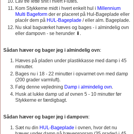
Lav tre lette snit i hvert Flutes.
Kom Stykkerne midt i hvert enkelt hul i
Millennium
Multi Bageform
der er placeret på Hul-Bageplade eller
placér dem på
HUL-Bageplade
/ eller alm. Bageplade.
Nu skal bagværket hæves og bages - i almindelig ovn
eller dampovn - se herunder ⬇.
Sådan hæver og bager jeg i almindelig ovn
:
Hæves på pladen under plastikkasse med damp i 45
minutter.
Bages nu i 18 - 22 minutter i opvarmet ovn med damp
(200 grader varmluft).
Følg denne vejledning
Damp i almindelig ovn
.
Husk at lukke damp ud af ovnen 5 - 10 minutter før
Stykkerne er færdigbagt.
Sådan hæver og bager jeg i dampovn
:
Sæt nu din
HUL-Bageplade
i ovnen, hvor det nu
hæver under damp på hæveprogram (35 grader) i 45