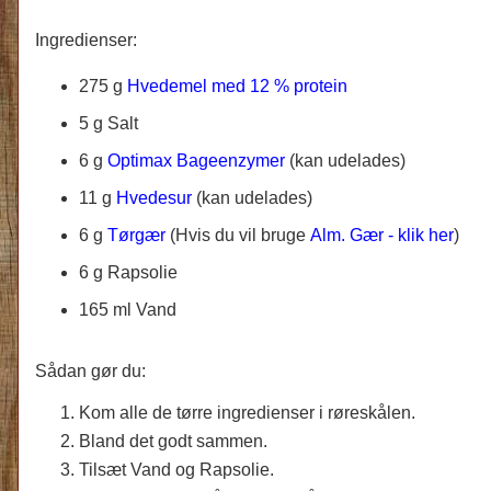
Ingredienser:
275 g
Hvedemel med 12 % protein
5 g Salt
6 g
Optimax Bageenzymer
(kan udelades)
11 g
Hvedesur
(kan udelades)
6 g
Tørgær
(Hvis du vil bruge
Alm. Gær - klik her
)
6 g Rapsolie
165 ml Vand
Sådan gør du:
Kom alle de tørre ingredienser i røreskålen.
Bland det godt sammen.
Tilsæt Vand og Rapsolie.