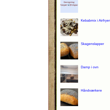
Kebabmix i Airfryer
Skagenslapper
Damp i ovn
Håndværkere