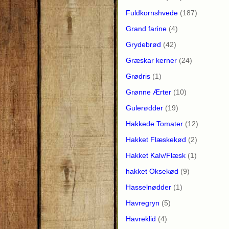
Fuldkornshvede
(187)
Grand farine
(4)
Grydebrød
(42)
Græskar kerner
(24)
Grødris
(1)
Grønne Ærter
(10)
Gulerødder
(19)
Hakkede Tomater
(12)
Hakket Flæskekød
(2)
Hakket Kalv/Flæsk
(1)
hakket Oksekød
(9)
Hasselnødder
(1)
Havregryn
(5)
Havreklid
(4)