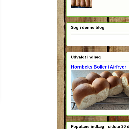
Søg i denne blog
Udvalgt indlæg
Hornbeks Boller i Airfryer
Populære indlæg - sidste 30 