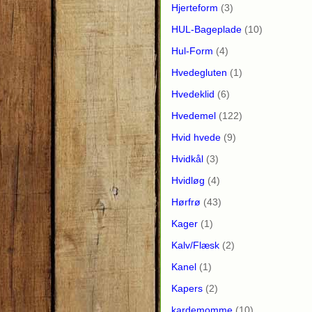
Hjerteform
(3)
HUL-Bageplade
(10)
Hul-Form
(4)
Hvedegluten
(1)
Hvedeklid
(6)
Hvedemel
(122)
Hvid hvede
(9)
Hvidkål
(3)
Hvidløg
(4)
Hørfrø
(43)
Kager
(1)
Kalv/Flæsk
(2)
Kanel
(1)
Kapers
(2)
kardemomme
(10)