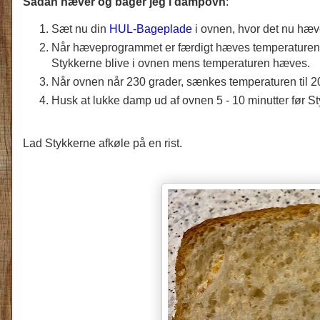
Sådan hæver og bager jeg i dampovn
:
Sæt nu din
HUL-Bageplade
i ovnen, hvor det nu hæ
Når hæveprogrammet er færdigt hæves temperaturen i
Stykkerne blive i ovnen mens temperaturen hæves.
Når ovnen når 230 grader, sænkes temperaturen til 200
Husk at lukke damp ud af ovnen 5 - 10 minutter før St
Lad Stykkerne afkøle på en rist.