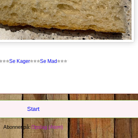
⭐
⭐
⭐
Se Kager
⭐
⭐
⭐
Se Mad
⭐⭐⭐
Start
Abonner på:
Opslag (Atom)