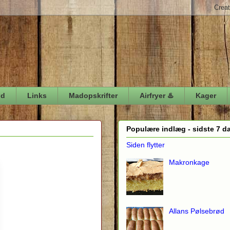
ød
Links
Madopskrifter
Airfryer ♨️
Kager
Populære indlæg - sidste 7 d
Siden flytter
Makronkage
Allans Pølsebrød