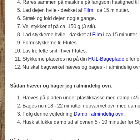
Røres sammen på maskine på langsom hastighed til 
Lad dejen hvile - dækket af
Film
i ca 15 minutter.
Stræk og fold dejen nogle gange.
Vej stykker af på ca. 150 g (3 stk).
Lad stykkerne hvile - dækket af
Film
i ca 15 minutter.
Form stykkerne til Flutes.
Lav tre lette snit i hver Flutes.
Stykkerne placeres nu på din
HUL-Bageplade
eller 
Nu skal bagværket hæves og bages - i almindelig ovn
Sådan hæver og bager jeg i almindelig ovn
:
Hæves på pladen under plastikkasse med damp i 45 m
Bages nu i 18 - 22 minutter i opvarmet ovn med damp 
Følg denne vejledning
Damp i almindelig ovn
.
Husk at lukke damp ud af ovnen 5 - 10 minutter før St