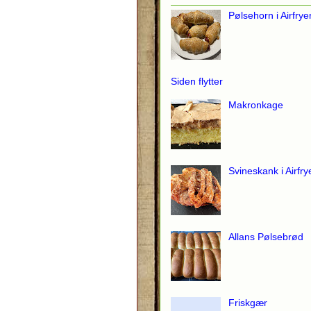
Pølsehorn i Airfrye
Siden flytter
Makronkage
Svineskank i Airfry
Allans Pølsebrød
Friskgær