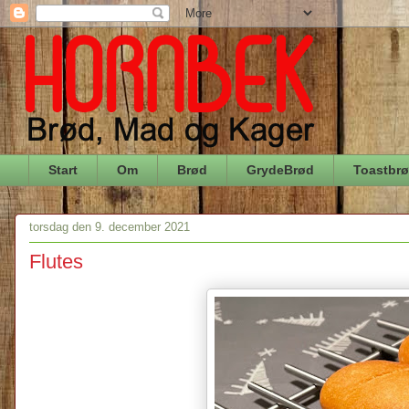
Start
Om
Brød
GrydeBrød
Toastbr
torsdag den 9. december 2021
Flutes