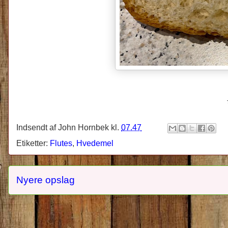
Indsendt af
John Hornbek
kl.
07.47
Etiketter:
Flutes
,
Hvedemel
Nyere opslag