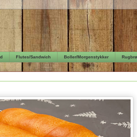
ød
Flutes/Sandwich
Boller/Morgenstykker
Rugbr