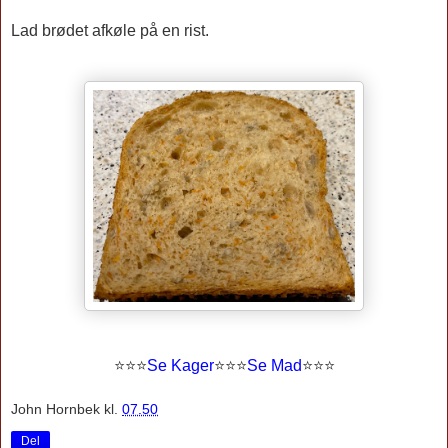
Lad brødet afkøle på en rist.
⭐
⭐
⭐
Se Kager
⭐
⭐
⭐
Se Mad
⭐⭐⭐
John Hornbek
kl.
07.50
Del