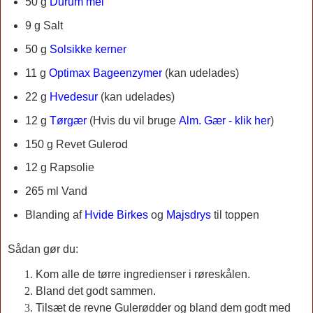
50 g
Durum mel
9 g Salt
50 g
Solsikke kerner
11 g
Optimax Bageenzymer
(kan udelades)
22 g
Hvedesur
(kan udelades)
12 g
Tørgær
(Hvis du vil bruge
Alm. Gær - klik her
)
150 g Revet Gulerod
12 g
Rapsolie
265 ml Vand
Blanding af
Hvide Birkes
og
Majsdrys
til toppen
Sådan gør du:
Kom alle de tørre ingredienser i røreskålen.
Bland det godt sammen.
Tilsæt de revne Gulerødder og bland dem godt med