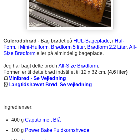
Gulerodsbrød
-
Bag brødet på
HUL-Bageplade
, i
Hul-
Form
, i
Mini-Hulform
,
Brødform 5 liter
,
Brødform 2,2 Liter
,
All-
Size Brødform
eller på almindelig bageplade.
Jeg har bagt dette brød i
All-Size Brødform
.
Formen er til dette brød indstillet til 12 x 32 cm.
(4,6 liter)
🍞
Minibrød - Se Vejledning
⏰
Langtidshævet Brød. Se vejledning
Ingredienser:
400 g
Caputo mel, Blå
100 g
Power Bake Fuldkornshvede