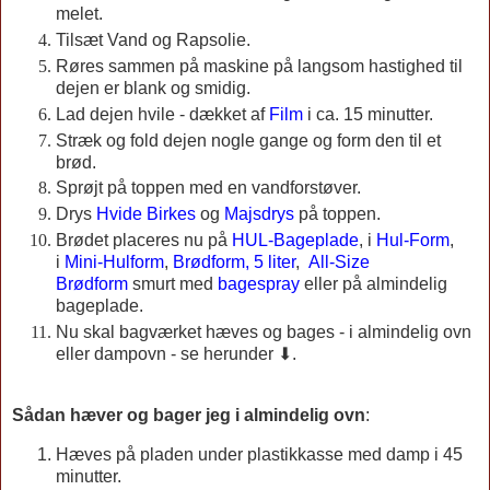
melet.
Tilsæt Vand og Rapsolie.
Røres sammen på maskine på langsom hastighed til
dejen er blank og smidig.
Lad dejen hvile - dækket af
Film
i ca. 15 minutter.
Stræk og fold dejen nogle gange og form den til et
brød.
Sprøjt på toppen med en vandforstøver.
Drys
Hvide Birkes
og
Majsdrys
på toppen.
Brødet placeres nu på
HUL-Bageplade
, i
Hul-Form
,
i
Mini-Hulform
,
Brødform, 5 liter
,
All-Size
Brødform
smurt med
bagespray
eller på almindelig
bageplade.
Nu skal bagværket hæves og bages - i almindelig ovn
eller dampovn - se herunder ⬇.
Sådan hæver og bager jeg i almindelig ovn
:
Hæves på pladen under plastikkasse med damp i 45
minutter.