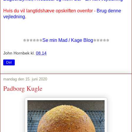
Hvis du vil langtidshæve opskriften ovenfor -
Brug denne
vejledning
.
⭐
⭐⭐⭐
⭐
⭐
Se min Mad / Kage Blog
⭐
⭐
⭐⭐⭐
John Hornbek
kl.
08.14
Del
mandag den 15. juni 2020
Padborg Kugle