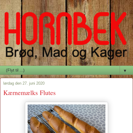
▼
lørdag den 27. juni 2020
Kærnemælks Flutes