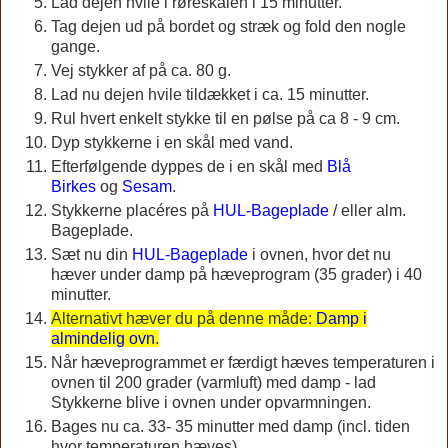
Lad dejen hvile i røreskålen i 15 minutter.
Tag dejen ud på bordet og stræk og fold den nogle
gange.
Vej stykker af på ca. 80 g.
Lad nu dejen hvile tildækket i ca. 15 minutter.
Rul hvert enkelt stykke til en pølse på ca 8 - 9 cm.
Dyp stykkerne i en skål med vand.
Efterfølgende dyppes de i en skål med
Blå
Birkes
og
Sesam
.
Stykkerne placéres på
HUL-Bageplade
/ eller alm.
Bageplade.
Sæt nu din
HUL-Bageplade
i ovnen, hvor det nu
hæver under damp på hæveprogram (35 grader) i 40
minutter.
Alternativt hæver du på denne måde:
Damp i
almindelig ovn
.
Når hæveprogrammet er færdigt hæves temperaturen i
ovnen til 200 grader (varmluft) med damp - lad
Stykkerne blive i ovnen under opvarmningen.
Bages nu ca. 33- 35 minutter med damp (incl. tiden
hvor temperaturen hæves).