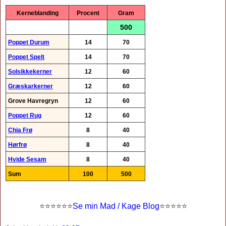
Kerneblanding
Procent
Gram
500
Poppet Durum
14
70
Poppet Spelt
14
70
Solsikkekerner
12
60
Græskarkerner
12
60
Grove Havregryn
12
60
Poppet Rug
12
60
Chia Frø
8
40
Hørfrø
8
40
Hvide Sesam
8
40
Sum
100
500
⭐
⭐⭐⭐
⭐
⭐
Se min Mad / Kage Blog
⭐
⭐
⭐⭐⭐