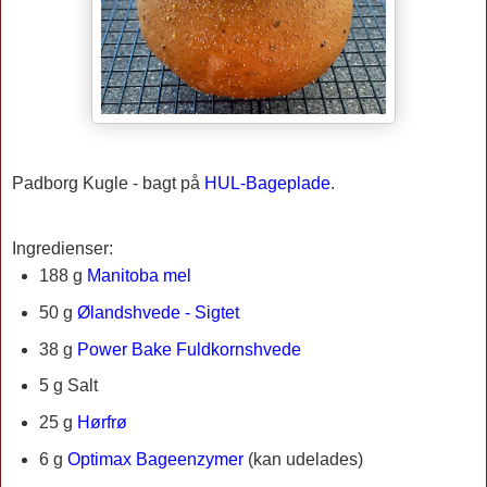
Padborg Kugle - bagt på
HUL-Bageplade
.
Ingredienser:
188 g
Manitoba mel
50 g
Ølandshvede - Sigtet
38 g
Power Bake Fuldkornshvede
5 g Salt
25 g
Hørfrø
6 g
Optimax Bageenzymer
(kan udelades)