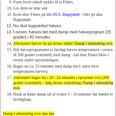
Form hvert enkelt stykke til et Flutes.
Giv dem tre lette snit.
Kom dine Flutes på din
HUL-Bageplade
/ eller på alm.
Bageplade.
Nu skal bagværket hæves.
I ovnen, hæves det med damp med hæveprogram (35
grader) i 40 minutter.
Alternativt hæver du på denne måde:
Damp i almindelig ovn
.
Når hæveprogrammet er færdigt hæves temperaturen i ovnen
til 200 grader (varmluft) med damp - lad dine Flutes blive i
ovnen under opvarmningen.
Bages nu ca. 33 minutter med damp (incl. tiden hvor
temperaturen hæves).
Alternativt bager du i 20 - 24 minutter i opvarmet ovn (200
grader (varmluft), - følg denne vejledning:
Damp i almindelig
ovn
.
Husk at lukke damp ud af ovnen 5 - 10 minutter før brødet er
færdigbagt.
Damp i almindelig ovn:
læs her