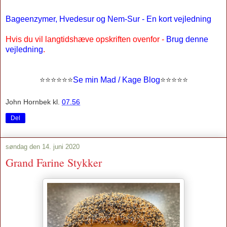
Bageenzymer, Hvedesur og Nem-Sur - En kort vejledning
Hvis du vil langtidshæve opskriften ovenfor -
Brug denne
vejledning
.
⭐
⭐⭐⭐
⭐
⭐
Se min Mad / Kage Blog
⭐
⭐
⭐⭐⭐
John Hornbek
kl.
07.56
Del
søndag den 14. juni 2020
Grand Farine Stykker