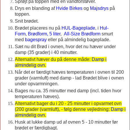
Sprøjt på toppen med en vandforstøver.
Drys en blanding af
Hvide Birkes
og
Majsdrys
på
toppen.
Snit brødet.
Brødet placeres nu på
HUL-Bageplade
, i
Hul-
Form
,
Brødform, 5 liter
,
All-Size Brødform
smurt
med
bagespray
eller på almindelig bageplade.
Sæt nu dit Brød i
ovnen, hvor det nu hæver under
damp (35 grader) i 40 minutter.
Alternativt hæver du på denne måde:
Damp i
almindelig ovn
.
Når det er færdigt hæves temperaturen i ovnen til 200
grader (varmluft) med damp - lad Brødet blive i ovnen
under opvarmningen.
Bages nu ca. 35 minutter med damp (incl. tiden hvor
temperaturen hæves).
Alternativt bager du i 20 - 25 minutter i opvarmet ovn
(200 grader (varmluft), - følg denne vejledning:
Damp i
almindelig ovn
.
Husk at lukke damp ud af ovnen 5 - 10 minutter før
brødet er færdigbagt.