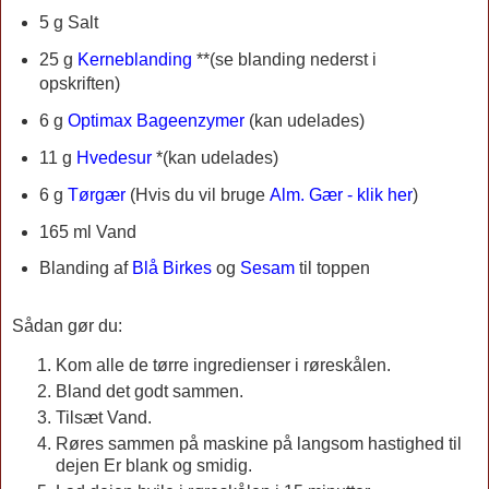
5 g Salt
25 g
Kerneblanding
**(se blanding nederst i
opskriften)
6 g
Optimax Bageenzymer
(kan udelades)
11 g
Hvedesur
*(kan udelades)
6 g
Tørgær
(Hvis du vil bruge
Alm. Gær - klik her
)
165 ml Vand
Blanding af
Blå Birkes
og
Sesam
til toppen
Sådan gør du:
Kom alle de tørre ingredienser i røreskålen.
Bland det godt sammen.
Tilsæt Vand.
Røres sammen på maskine på langsom hastighed til
dejen Er blank og smidig.