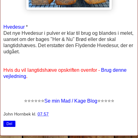
Hvedesur
*
Det nye Hvedesur i pulver er klar til brug og blandes i melet,
uanset om der bages "Her & Nu" Brød eller der skal
langtidshæves. Det erstatter den Flydende Hvedesur, der er
udgået.
Hvis du vil langtidshæve opskriften ovenfor -
Brug denne
vejledning
.
⭐
⭐⭐⭐
⭐
⭐
Se min Mad / Kage Blog
⭐
⭐
⭐⭐⭐
John Hornbek
kl.
07.57
Del