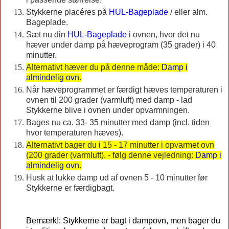
Stykkerne placéres på
HUL-Bageplade
/ eller alm.
Bageplade.
Sæt nu din
HUL-Bageplade
i ovnen, hvor det nu
hæver under damp på hæveprogram (35 grader) i 40
minutter.
Alternativt hæver du på denne måde:
Damp i
almindelig ovn
.
Når hæveprogrammet er færdigt hæves temperaturen i
ovnen til 200 grader (varmluft) med damp - lad
Stykkerne blive i ovnen under opvarmningen.
Bages nu ca. 33- 35 minutter med damp (incl. tiden
hvor temperaturen hæves).
Alternativt bager du i 15 - 17 minutter i opvarmet ovn
(200 grader (varmluft), - følg denne vejledning:
Damp i
almindelig ovn
.
Husk at lukke damp ud af ovnen 5 - 10 minutter før
Stykkerne er færdigbagt.
Bemærk!: Stykkerne er bagt i dampovn, men bager du