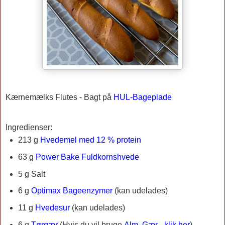
Kærnemælks Flutes -
Bagt på
HUL-Bageplade
Ingredienser:
213 g
Hvedemel med 12 % protein
63 g
Power Bake Fuldkornshvede
5 g Salt
6 g
Optimax Bageenzymer
(kan udelades)
11 g
Hvedesur
(kan udelades)
6 g
Tørgær
(Hvis du vil bruge
Alm. Gær - klik her
)