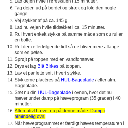
Lad dejen hvile i røreskålen i 15 minutter.
Tag dejen ud på bordet og stræk og fold den nogle
gange.
Vej stykker af på ca. 145 g.
Lad nu vejen hvile tildækket i ca. 15 minutter.
Rul hvert enkelt stykke på samme måde som du ruller
en bolle.
Rul dem efterfølgende lidt så de bliver mere aflange
som en pølse.
Sprøjt på toppen med en vandforstøver.
Drys et lag
Blå Birkes
på toppen.
Lav et par lette snit i hvert stykke.
Stykkerne placéres på
HUL-Bageplade
/ eller alm.
Bageplade.
Sæt nu din
HUL-Bageplade
i ovnen, hvor det nu
hæver under damp på hæveprogram (35 grader) i 40
minutter.
Alternativt hæver du på denne måde:
Damp i
almindelig ovn
.
Når hæveprogrammet er færdigt hæves temperaturen i