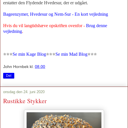
erstatter den Flydende Hvedesur, der er udgået.
Bageenzymer, Hvedesur og Nem-Sur - En kort vejledning
Hvis du vil langtidshæve opskriften ovenfor -
Brug denne
vejledning
.
⭐
⭐
⭐
Se min Kage Blog
⭐
⭐
⭐
Se min Mad Blog
⭐⭐⭐
John Hornbek
kl.
08.00
Del
onsdag den 24. juni 2020
Rustikke Stykker