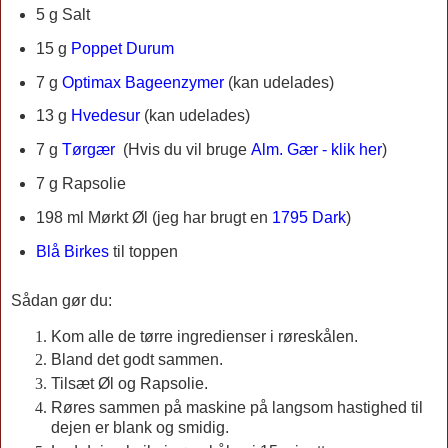
5 g Salt
15 g
Poppet Durum
7 g
Optimax Bageenzymer
(kan udelades)
13 g
Hvedesur
(kan udelades)
7 g
Tørgær
(
Hvis du vil bruge
Alm. Gær - klik her
)
7 g
Rapsolie
198 ml
Mørkt Øl (jeg har brugt en
1795 Dark
)
Blå Birkes
til toppen
Sådan gør du:
Kom alle de tørre ingredienser i røreskålen.
Bland det godt sammen.
Tilsæt Øl og Rapsolie.
Røres sammen på maskine på langsom hastighed til
dejen er blank og smidig.