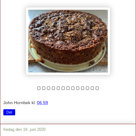
🍞🍞🍞🍞🍞🍞🍞🍞🍞🍞🍞🍞🍞
John Hornbek
kl.
06.59
Del
fredag den 19. juni 2020