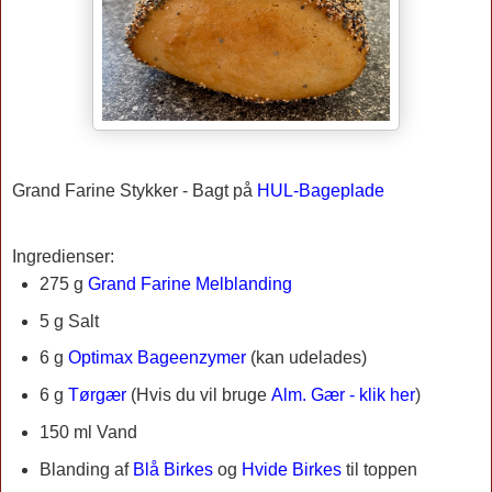
Grand Farine Stykker -
Bagt på
HUL-Bageplade
Ingredienser:
275 g
Grand Farine Melblanding
5 g Salt
6 g
Optimax Bageenzymer
(kan udelades)
6 g
Tørgær
(Hvis du vil bruge
Alm. Gær - klik her
)
150 ml Vand
Blanding af
Blå Birkes
og
Hvide Birkes
til toppen