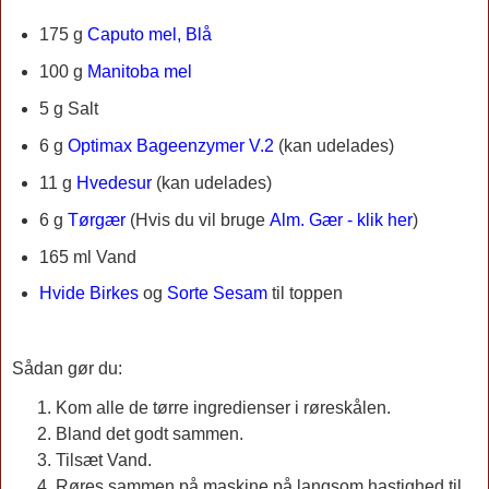
175 g
Caputo mel, Blå
100 g
Manitoba mel
5 g Salt
6 g
Optimax Bageenzymer V.2
(kan udelades)
11 g
Hvedesur
(kan udelades)
6 g
Tørgær
(
Hvis du vil bruge
Alm. Gær - klik her
)
165 ml Vand
Hvide Birkes
og
Sorte Sesam
til toppen
Sådan gør du:
Kom alle de tørre ingredienser i røreskålen.
Bland det godt sammen.
Tilsæt Vand.
Røres sammen på maskine på langsom hastighed til