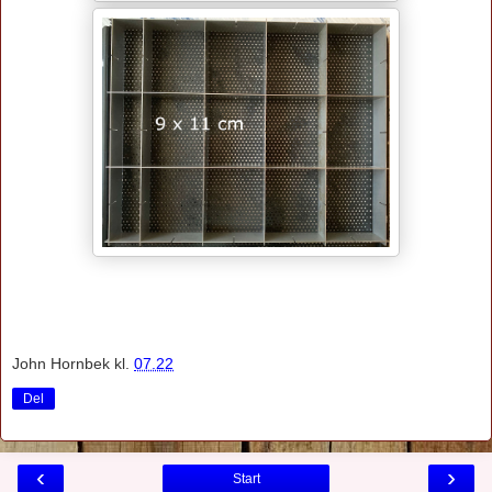
John Hornbek
kl.
07.22
Del
‹
›
Start