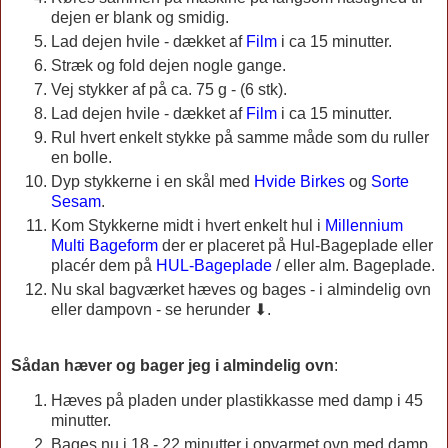
dejen er blank og smidig.
Lad dejen hvile - dækket af
Film
i ca 15 minutter.
Stræk og fold dejen nogle gange.
Vej stykker af på ca. 75 g - (6 stk).
Lad dejen hvile - dækket af
Film
i ca 15 minutter.
Rul hvert enkelt stykke på samme måde som du ruller
en bolle.
Dyp stykkerne i en skål med
Hvide Birkes
og
Sorte
Sesam
.
Kom Stykkerne midt i hvert enkelt hul i
Millennium
Multi Bageform
der er placeret på Hul-Bageplade eller
placér dem på
HUL-Bageplade
/ eller alm. Bageplade.
Nu skal bagværket hæves og bages - i almindelig ovn
eller dampovn - se herunder ⬇.
Sådan hæver og bager jeg i almindelig ovn
:
Hæves på pladen under plastikkasse med damp i 45
minutter.
Bages nu i 18 - 22 minutter i opvarmet ovn med damp