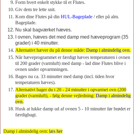
Form hvert enkelt stykke til et Flutes.
Giv dem tre lette snit.
Kom dine Flutes på din
HUL-Bageplade
/ eller på alm.
Bageplade.
Nu skal bagværket hæves.
I ovnen, hæves det med damp med hæveprogram (35
grader) i 40 minutter.
Alternativt hæver du på denne måde:
Damp i almindelig ovn
.
Når hæveprogrammet er færdigt hæves temperaturen i ovnen
til 200 grader (varmluft) med damp - lad dine Flutes blive i
ovnen under opvarmningen.
Bages nu ca. 33 minutter med damp (incl. tiden hvor
temperaturen hæves).
Alternativt bager du i 20 - 24 minutter i opvarmet ovn (200
grader (varmluft), - følg denne vejledning:
Damp i almindelig
ovn
.
Husk at lukke damp ud af ovnen 5 - 10 minutter før brødet er
færdigbagt.
Damp i almindelig ovn:
læs her