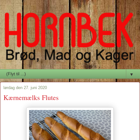
▼
lørdag den 27. juni 2020
Kærnemælks Flutes