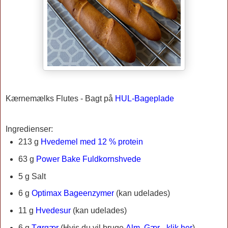
Kærnemælks Flutes -
Bagt på
HUL-Bageplade
Ingredienser:
213 g
Hvedemel med 12 % protein
63 g
Power Bake Fuldkornshvede
5 g Salt
6 g
Optimax Bageenzymer
(kan udelades)
11 g
Hvedesur
(kan udelades)
6 g
Tørgær
(Hvis du vil bruge
Alm. Gær - klik her
)