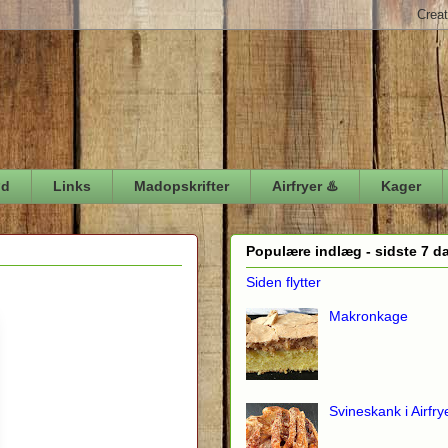
ød
Links
Madopskrifter
Airfryer ♨️
Kager
Populære indlæg - sidste 7 d
Siden flytter
Makronkage
Svineskank i Airfry