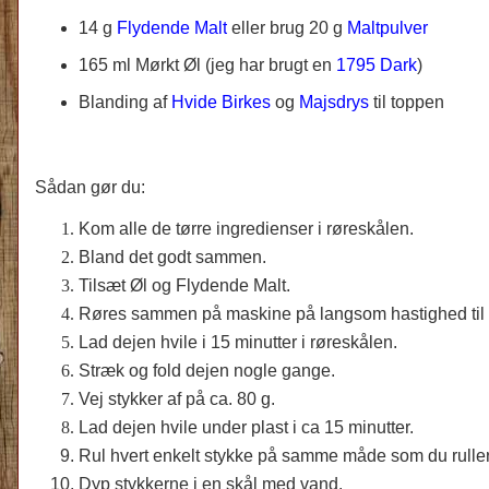
14 g
Flydende Malt
eller brug 20 g
Maltpulver
165 ml
Mørkt Øl (jeg har brugt en
1795 Dark
)
Blanding af
Hvide Birkes
og
Majsdrys
til toppen
Sådan gør du:
Kom alle de tørre ingredienser i røreskålen.
Bland det godt sammen.
Tilsæt Øl og Flydende Malt.
Røres sammen på maskine på langsom hastighed til 
Lad dejen hvile i 15 minutter i røreskålen.
Stræk og fold dejen nogle gange.
Vej stykker af på ca. 80 g.
Lad dejen hvile under plast i ca 15 minutter.
Rul hvert enkelt stykke på samme måde som du ruller
Dyp stykkerne i en skål med vand.