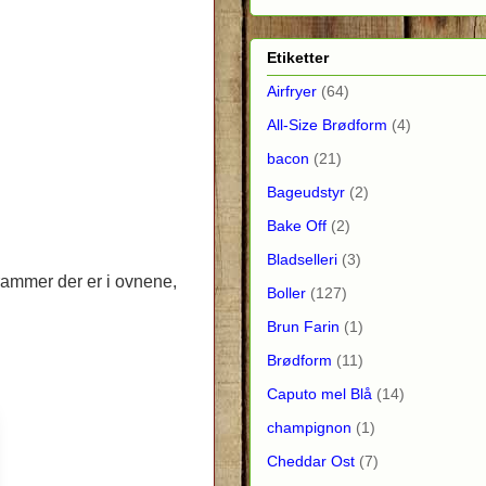
Etiketter
Airfryer
(64)
All-Size Brødform
(4)
bacon
(21)
Bageudstyr
(2)
Bake Off
(2)
Bladselleri
(3)
ammer der er i ovnene,
Boller
(127)
Brun Farin
(1)
Brødform
(11)
Caputo mel Blå
(14)
champignon
(1)
Cheddar Ost
(7)