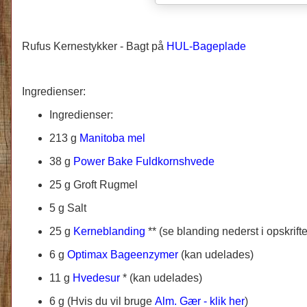
Rufus Kernestykker -
Bagt på
HUL-Bageplade
Ingredienser:
Ingredienser:
213 g
Manitoba mel
38 g
Power Bake Fuldkornshvede
25 g Groft Rugmel
5 g Salt
25 g
Kerneblanding
** (se blanding nederst i opskrift
6 g
Optimax Bageenzymer
(kan udelades)
11 g
Hvedesur
* (kan udelades)
6 g
(
Hvis du vil bruge
Alm. Gær - klik her
)