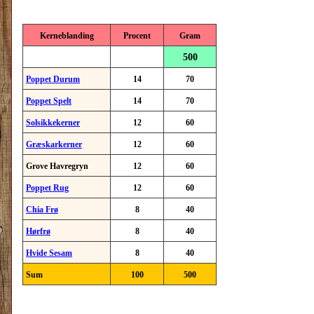
Kerneblanding
Procent
Gram
500
Poppet Durum
14
70
Poppet Spelt
14
70
Solsikkekerner
12
60
Græskarkerner
12
60
Grove Havregryn
12
60
Poppet Rug
12
60
Chia Frø
8
40
Hørfrø
8
40
Hvide Sesam
8
40
Sum
100
500