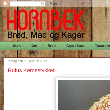
Start
Om
Brød
GrydeBrød
Toastbr
lørdag den 15. august 2020
Rufus Kernestykker