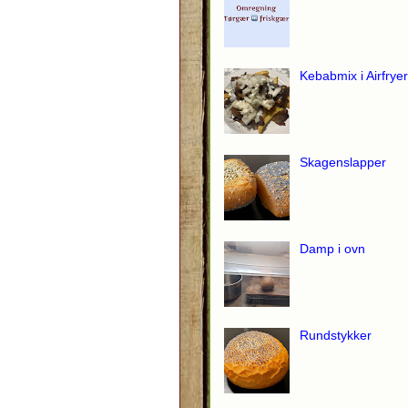
Kebabmix i Airfryer
Skagenslapper
Damp i ovn
Rundstykker