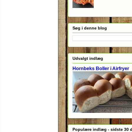
Søg i denne blog
Udvalgt indlæg
Hornbeks Boller i Airfryer
Populære indlæg - sidste 30 