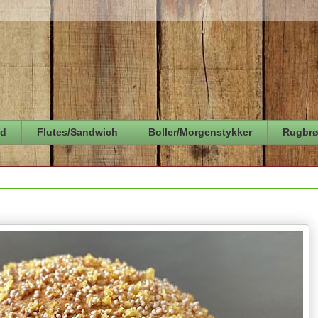
ød
Flutes/Sandwich
Boller/Morgenstykker
Rugbr