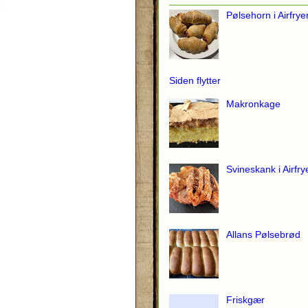
Pølsehorn i Airfrye
Siden flytter
Makronkage
Svineskank i Airfry
Allans Pølsebrød
Friskgær