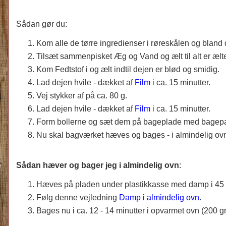
Sådan gør du:
Kom alle de tørre ingredienser i røreskålen og bland 
Tilsæt sammenpisket Æg og Vand og ælt til alt er æl
Kom Fedtstof i og ælt indtil dejen er blød og smidig.
Lad dejen hvile - dækket af
Film
i ca. 15 minutter.
Vej stykker af på ca. 80 g.
Lad dejen hvile - dækket af
Film
i ca. 15 minutter.
Form bollerne og sæt dem på bageplade med bagepa
Nu skal bagværket hæves og bages - i almindelig ovn
Sådan hæver og bager jeg i almindelig ovn
:
Hæves på pladen under plastikkasse med damp i 45 m
Følg denne vejledning
Damp i almindelig ovn
.
Bages nu i ca. 12 - 14 minutter i opvarmet ovn (200 