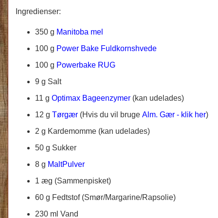
Ingredienser:
350 g
Manitoba mel
100 g
Power Bake Fuldkornshvede
100 g
Powerbake RUG
9 g Salt
11 g
Optimax Bageenzymer
(kan udelades)
12 g
Tørgær
(Hvis du vil bruge
Alm. Gær - klik her
)
2 g Kardemomme (kan udelades)
50 g Sukker
8 g
MaltPulver
1 æg (Sammenpisket)
60 g Fedtstof (Smør/Margarine/Rapsolie)
230 ml Vand