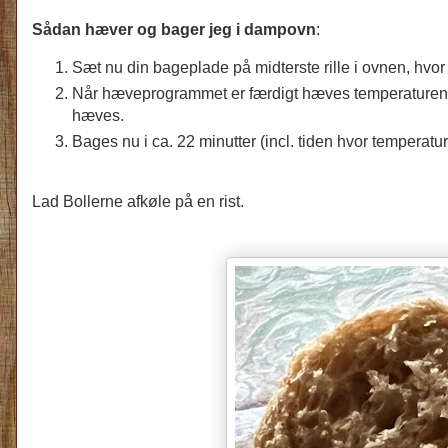
Sådan hæver og bager jeg i dampovn
:
Sæt nu din bageplade p
å midterste rille
i ovnen, hvo
Når hæveprogrammet er færdigt hæves temperaturen i
hæves.
Bages nu i ca. 22 minutter (incl. tiden hvor temperat
Lad Bollerne afkøle på en rist.