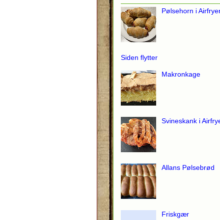
Pølsehorn i Airfrye
Siden flytter
Makronkage
Svineskank i Airfry
Allans Pølsebrød
Friskgær