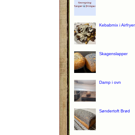
Kebabmix i Airfryer
Skagenslapper
Damp i ovn
Søndertoft Brød