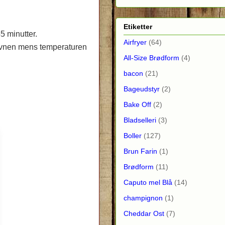
Etiketter
5 minutter.
Airfryer
(64)
 ovnen mens temperaturen
All-Size Brødform
(4)
bacon
(21)
Bageudstyr
(2)
Bake Off
(2)
Bladselleri
(3)
Boller
(127)
Brun Farin
(1)
Brødform
(11)
Caputo mel Blå
(14)
champignon
(1)
Cheddar Ost
(7)