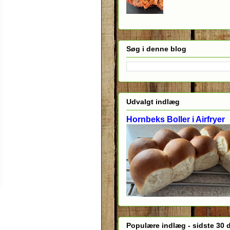
Søg i denne blog
Udvalgt indlæg
Hornbeks Boller i Airfryer
Populære indlæg - sidste 30 