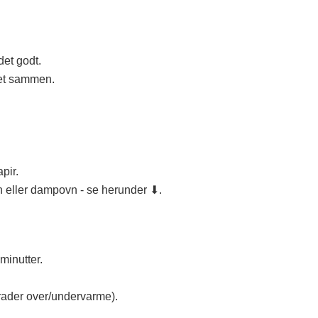
det godt.
tet sammen.
pir.
 eller dampovn - se herunder ⬇.
inutter.
grader over/undervarme).