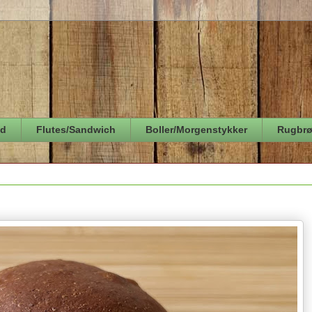
ød
Flutes/Sandwich
Boller/Morgenstykker
Rugbr