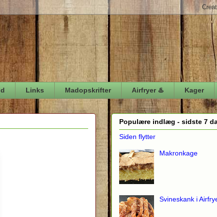
ød
Links
Madopskrifter
Airfryer ♨️
Kager
Populære indlæg - sidste 7 d
Siden flytter
Makronkage
Svineskank i Airfry