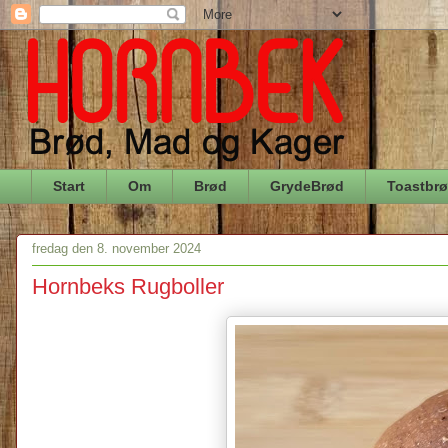
Start
Om
Brød
GrydeBrød
Toastbr
fredag den 8. november 2024
Hornbeks Rugboller