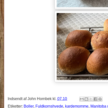
Indsendt af
John Hornbek
kl.
07.10
Etiketter:
Boller
,
Fuldkornshvede
,
kardemomme
,
Manitoba 